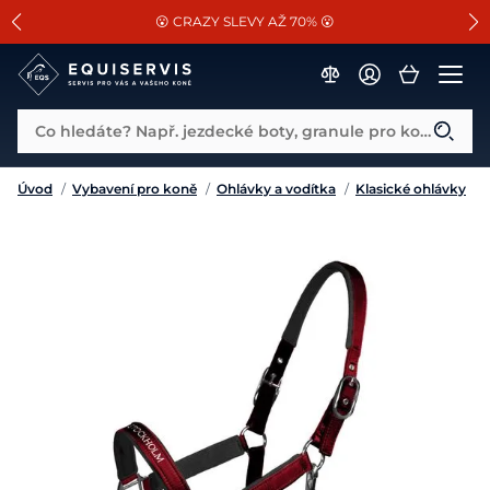
📐Pasování a doplňky k vybraným sedlům ZDARMA 🐴
SLEVA 13% na vše od Cassini!
😮 CRAZY SLEVY AŽ 70% 😮
Co hledáte? Např. jezdecké boty, granule pro koně...
Úvod
/
Vybavení pro koně
/
Ohlávky a vodítka
/
Klasické ohlávky
/