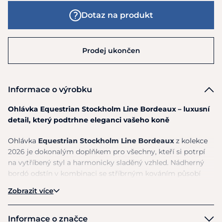
Dotaz na produkt
Prodej ukončen
Informace o výrobku
Ohlávka Equestrian Stockholm Line Bordeaux – luxusní
detail, který podtrhne eleganci vašeho koně
Ohlávka
Equestrian Stockholm Line Bordeaux
z kolekce
2026 je dokonalým doplňkem pro všechny, kteří si potrpí
na vytříbený styl a harmonicky sladěný vzhled. Nádherný
bordó odstín v kombinaci se stříbrným kováním působí
velmi luxusně, jemně a zároveň výrazně, takže okamžitě
Zobrazit více
upoutá pozornost a dodá koni upravený a reprezentativní
vzhled.
Informace o značce