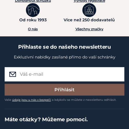
Dohodnout schůzku
Výhody registrace
Od roku 1993
Více než 250 dodavatelů
O nás
Všechny značky
Přihlaste se do našeho newsletteru
Exkluzivní nabídky zasílané přímo do vaší schránky
Přihlásit
Vaše
údaje jsou u nás v bezpečí
a kdykoliv se můžete z newsletteru odhlásit.
Máte otázky? Můžeme pomoci.