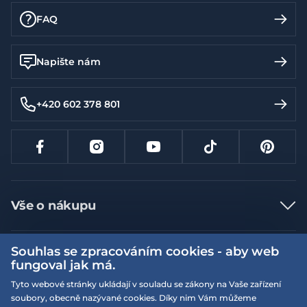
FAQ
Napište nám
+420 602 378 801
Vše o nákupu
Jak nakupovat
Souhlas se zpracováním cookies - aby web
Více informací
Nejčastější dotazy
fungoval jak má.
Doprava a platba
Obchodní podmínky
Tyto webové stránky ukládají v souladu se zákony na Vaše zařízení
soubory, obecně nazývané cookies. Díky nim Vám můžeme
Vrácení a výměna zboží
Naše prodejny
Podmínky EQS věrnostního klubu