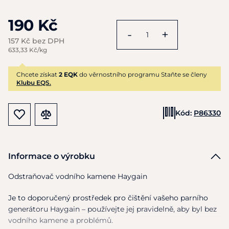
190 Kč
-
+
157 Kč bez DPH
633,33 Kč/kg
Chcete získat
2 EQK
do věrnostního programu Staňte se členy
Klubu EQS.
Kód:
P86330
Informace o výrobku
Odstraňovač vodního kamene Haygain
Je to doporučený prostředek pro čištění vašeho parního
generátoru Haygain – používejte jej pravidelně, aby byl bez
vodního kamene a problémů.