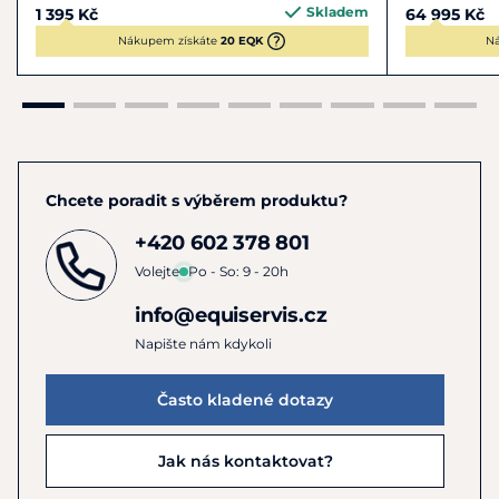
Skladem
1 395 Kč
64 995 Kč
Nákupem získáte
20 EQK
Ná
Chcete poradit s výběrem produktu?
+420 602 378 801
Volejte
Po - So: 9 - 20h
info@equiservis.cz
Napište nám kdykoli
Často kladené dotazy
Jak nás kontaktovat?