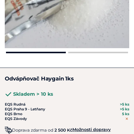
Odvápňovač Haygain 1ks
Skladem > 10 ks
EQS Rudná
>5 ks
EQS Praha 9 - Letňany
>5 ks
EQS Brno
5 ks
EQS Závody
Možnosti dopravy
Doprava zdarma od
2 500 Kč