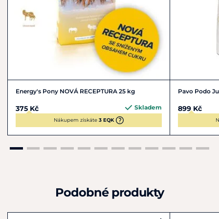
Energy's Pony NOVÁ RECEPTURA 25 kg
Pavo Podo Jun
Skladem
375 Kč
899 Kč
Nákupem získáte
3 EQK
N
Podobné produkty