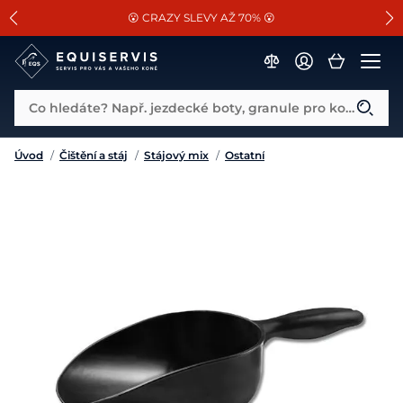
📐Pasování a doplňky k vybraným sedlům ZDARMA 🐴
SLEVA 13% na vše od Cassini!
😮 CRAZY SLEVY AŽ 70% 😮
Co hledáte? Např. jezdecké boty, granule pro koně...
Úvod
/
Čištění a stáj
/
Stájový mix
/
Ostatní