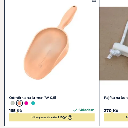
Odměrka na krmení W 0,5l
Fajfka na kon
Skladem
165 Kč
270 Kč
Nákupem získáte
2 EQK
N