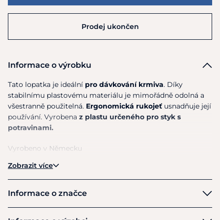
Prodej ukončen
Informace o výrobku
Tato lopatka je ideální
pro dávkování krmiva
. Díky
stabilnímu plastovému materiálu je mimořádně odolná a
všestranně použitelná.
Ergonomická rukojeť
usnadňuje její
používání. Vyrobena
z plastu určeného pro styk s
potravinami.
Vyrobeno v Německu
Zobrazit více
Rozměry: D: 30 cm, Š: 11 cm, V: 9 cm
Objem: cca 0,5 l
Informace o značce
Waldhausen