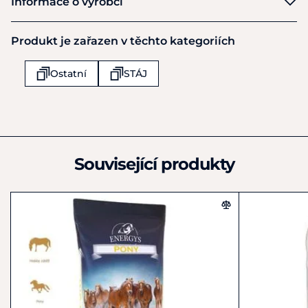
Informace o výrobci
Výrobce
Produkt je zařazen v těchto kategoriích
Waldhausen GmbH & Co KG
Von Hunefeld Str 53
Ostatní
STÁJ
Koln-Ossendorf
D-50829
Německo
+49 (0) 221-58801-0
info@waldhausen.com
Související produkty