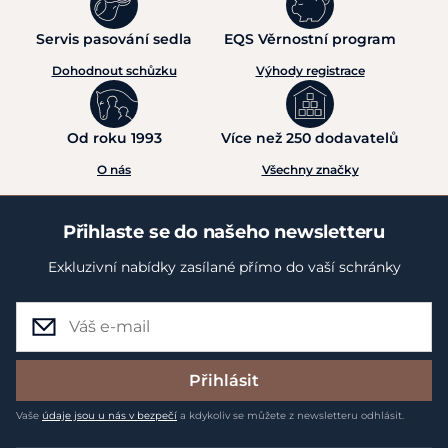
Servis pasování sedla
EQS Věrnostní program
Dohodnout schůzku
Výhody registrace
Od roku 1993
Více než 250 dodavatelů
O nás
Všechny značky
Přihlaste se do našeho newsletteru
Exkluzivní nabídky zasílané přímo do vaší schránky
Přihlásit
Vaše
údaje jsou u nás v bezpečí
a kdykoliv se můžete z newsletteru odhlásit.