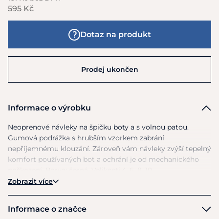
595 Kč
Dotaz na produkt
Prodej ukončen
Informace o výrobku
Neoprenové návleky
na
špičku boty
a
s volnou patou.
Gumová podrážka
s
hrubším vzorkem zabrání
nepříjemnému klouzání. Zároveň vám návleky zvýší tepelný
komfort používaných bot
a
ochrání
je
od mechanického
poškození. Barva: černá. Velikosti:4, 6, 8, 10.
Zobrazit více
Informace o značce