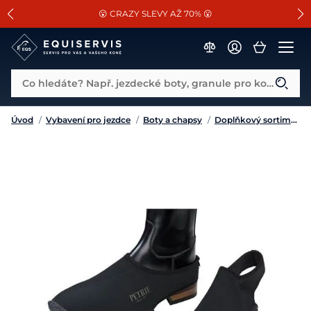
📐Pasování a doplňky k vybraným sedlům ZDARMA 🐴
SLEVA 13% na vše od Cassini!
😮 CRAZY SLEVY AŽ 70% 😮
Co hledáte? Např. jezdecké boty, granule pro koně...
Úvod
/
Vybavení pro jezdce
/
Boty a chapsy
/
Doplňkový sortiment k obuvi