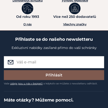
Dohodnout schůzku
Výhody registrace
Od roku 1993
Více než 250 dodavatelů
O nás
Všechny značky
Přihlaste se do našeho newsletteru
Exkluzivní nabídky zasílané přímo do vaší schránky
Přihlásit
Vaše
údaje jsou u nás v bezpečí
a kdykoliv se můžete z newsletteru odhlásit.
Máte otázky? Můžeme pomoci.