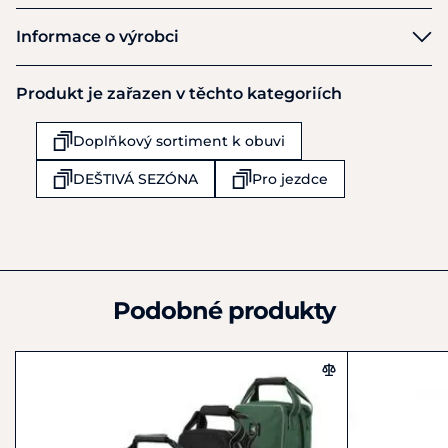
Petrie
Informace o výrobci
Výrobce
Produkt je zařazen v těchto kategoriích
Petrie s Rijlaarzen b.v.
Mercuriusweg 9
Doplňkový sortiment k obuvi
Brummen
6971GV
DEŠTIVÁ SEZÓNA
Pro jezdce
Německo
+31 575 56 39 34
info@petrie.nl
Podobné produkty