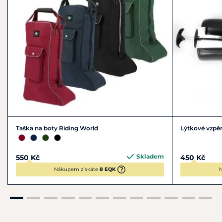
Taška na boty Riding World
Lýtkové vzpěr
Skladem
550 Kč
450 Kč
Nákupem získáte
8 EQK
N