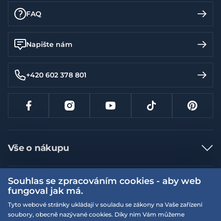
FAQ
Napište nám
+420 602 378 801
Vše o nákupu
Jak nakupovat
Souhlas se zpracováním cookies - aby web
Více informací
Nejčastější dotazy
fungoval jak má.
Doprava a platba
Obchodní podmínky
Tyto webové stránky ukládají v souladu se zákony na Vaše zařízení
soubory, obecně nazývané cookies. Díky nim Vám můžeme
Vrácení a výměna zboží
Naše prodejny
Podmínky EQS věrnostního klubu