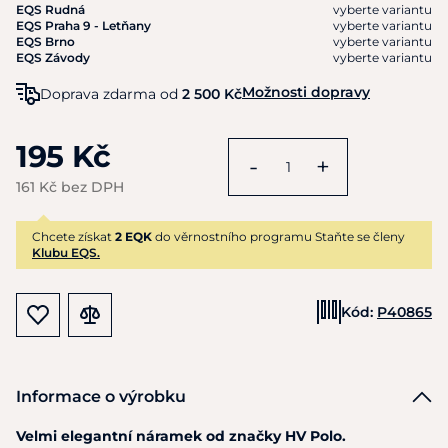
EQS Rudná
vyberte variantu
EQS Praha 9 - Letňany
vyberte variantu
EQS Brno
vyberte variantu
EQS Závody
vyberte variantu
Možnosti dopravy
Doprava zdarma od
2 500 Kč
195 Kč
-
+
161 Kč bez DPH
Chcete získat
2 EQK
do věrnostního programu Staňte se členy
Klubu EQS.
Kód:
P40865
Informace o výrobku
Velmi elegantní náramek od značky HV Polo.