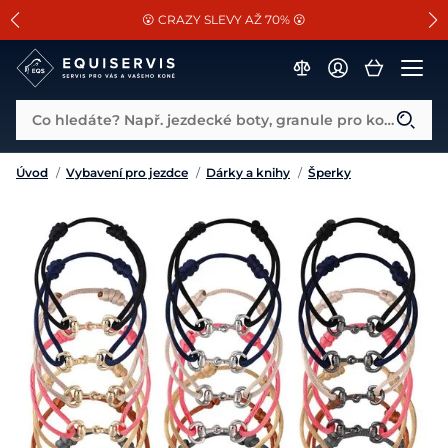
📐Pasování a doplňky k vybraným sedlům ZDARMA 🐴
SLEVA 13% na vše od Cassini!
😮 CRAZY SLEVY AŽ 70% 😮
Co hledáte? Např. jezdecké boty, granule pro koně...
Úvod
/
Vybavení pro jezdce
/
Dárky a knihy
/
Šperky