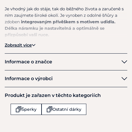
Je vhodný jak do stáje, tak do běžného života a zaručeně s
ním zaujmete široké okolí. Je vyroben z odolné šňůry a
zdoben
integrovaným přívěškem s motivem udidla.
Délka náramku je nastavitelná a optimálně se
přizpůsobí vaši ruce.
Zobrazit více
S tímto originálním doplňkem zaručeně vykouzlíte úsměv
na tváři každému milovníkovi koní a koňské tématiky.
Informace o značce
Materiál:
100% Polyester, Udidlo: slitina zinku
HV Polo
-----------------------------------------------------------------------------------
Informace o výrobci
-----------------------------------------------------------------------------
Výrobce
Produkt je zařazen v těchto kategoriích
*Tento produkt je dostupný v mixu barev. Pokud máte
HV Polo
preferenci konkrétní barvy, prosím, napište nám svou volbu
Oude Middenweg 81
Šperky
Ostatní dárky
do poznámky při objednávce nebo nás kontaktujte předem.
AC Den Haag
Uděláme vše pro to, abychom splnili vaše přání, ale
2491
dostupnost konkrétní barvy nemůžeme vždy zaručit.
Nizozemsko
+49 (0)216165950