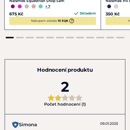
Náramek Equestrian Shop Sam
Náramek HV P
+ 7
Skladem
675 Kč
350 Kč
Nákupem získáte
10 EQK
N
Hodnocení produktu
2
Počet hodnocení (1)
09.01.2025
Simona