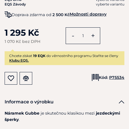
EQS Závody
vyberte variantu
Možnosti dopravy
Doprava zdarma od
2 500 Kč
1 295 Kč
-
+
1 070 Kč bez DPH
Chcete získat
19 EQK
do věrnostního programu Staňte se členy
Klubu EQS.
Kód:
P75534
Informace o výrobku
Náramek Gubbe
je skutečnou klasikou mezi
jezdeckými
šperky
.