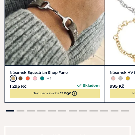
Náramek Equestrian Shop Fano
Náramek HV P
+ 1
Skladem
1 295 Kč
995 Kč
Nákupem získáte
19 EQK
N