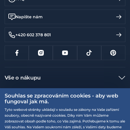
Napište nám
+420 602 378 801
Vše o nákupu
Jak nakupovat
Souhlas se zpracováním cookies - aby web
Více informací
Nejčastější dotazy
fungoval jak má.
Doprava a platba
Tyto webové stránky ukládají v souladu se zákony na Vaše zařízení
Obchodní podmínky
soubory, obecně nazývané cookies. Díky nim Vám můžeme
Vrácení a výměna zboží
Naše prodejny
Podmínky EQS věrnostního klubu
zobrazovat obsah podle toho, co Vás zajímá. Potřebujeme k tomu ale
Váš souhlas. Na Vašem soukromí nám záleží, s Vašimi daty budeme
Reklamace
On-line katalogy