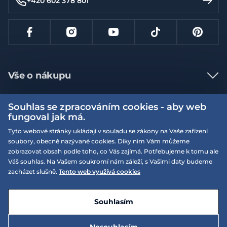
+420 602 378 801
Vše o nákupu
Jak nakupovat
Souhlas se zpracováním cookies - aby web
Více informací
Nejčastější dotazy
fungoval jak má.
Doprava a platba
Tyto webové stránky ukládají v souladu se zákony na Vaše zařízení
Obchodní podmínky
soubory, obecně nazývané cookies. Díky nim Vám můžeme
Vrácení a výměna zboží
Naše prodejny
Podmínky EQS věrnostního klubu
zobrazovat obsah podle toho, co Vás zajímá. Potřebujeme k tomu ale
Váš souhlas. Na Vašem soukromí nám záleží, s Vašimi daty budeme
Reklamace
On-line katalogy
zacházet slušně.
Tento web využívá cookies
EQS Rudná
Velikostní tabulky
09:00 - 20:00
Kariéra
Nyní otevřeno
© 2026 EQUISERVIS spol. s r.o. - založeno 1993
E-shop vytvořila a technicky zajišťuje
SIMPLIA.cz
Nabízené značky
Kontakt
Souhlasím
Dotace
EQS Praha 9 - Letňany