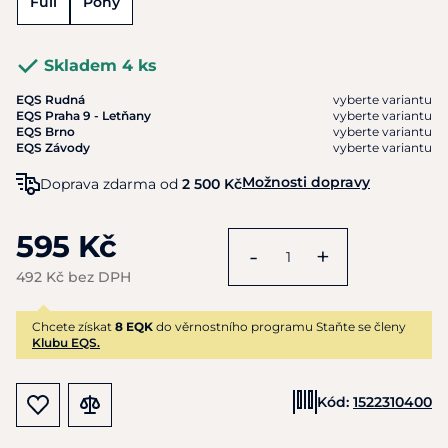
Full
Pony
Skladem 4 ks
EQS Rudná
vyberte variantu
EQS Praha 9 - Letňany
vyberte variantu
EQS Brno
vyberte variantu
EQS Závody
vyberte variantu
Možnosti dopravy
Doprava zdarma od
2 500 Kč
595 Kč
-
+
492 Kč bez DPH
Chcete získat
8 EQK
do věrnostního programu Staňte se členy
Klubu EQS.
Kód:
1522310400