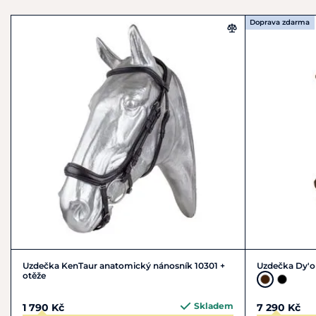
Německo
+49 4123 929170
Doprava zdarma
info@euroriding.de
Uzdečka KenTaur anatomický nánosník 10301 +
Uzdečka Dy'o
otěže
Skladem
1 790 Kč
7 290 Kč