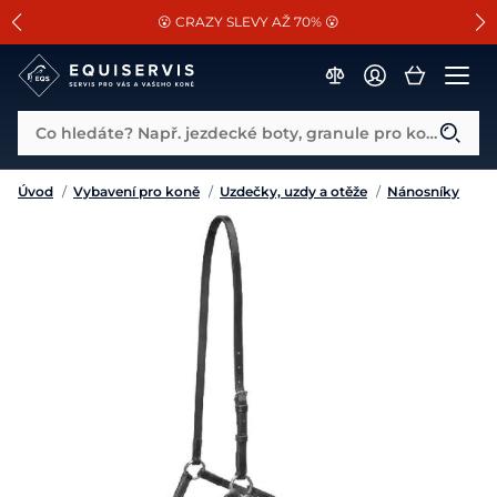
📐Pasování a doplňky k vybraným sedlům ZDARMA 🐴
SLEVA 13% na vše od Cassini!
😮 CRAZY SLEVY AŽ 70% 😮
Co hledáte? Např. jezdecké boty, granule pro koně...
Úvod
/
Vybavení pro koně
/
Uzdečky, uzdy a otěže
/
Nánosníky