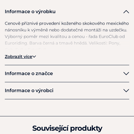
Informace o výrobku
Cenově příznivé provedení koženého skokového mexického
nánosníku
k
výměně nebo dodatečné montáži
na
uzdečku.
Výborný poměr mezi kvalitou
a
cenou - řada EuroClub
od
Euroriding. Barva černá
a
tmavě hnědá. Velikosti: Pony,
Cob, Full
a
ExtraFull.
Zobrazit více
Informace o značce
Euroriding
Informace o výrobci
Výrobce
Euroriding GmbH & Co KG
Buchenkehre 4
Heede bei Barmstedt
Související produkty
D25355