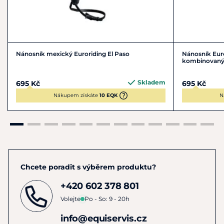
Nánosník mexický Euroriding El Paso
Nánosník Eur
kombinovan
Skladem
695 Kč
695 Kč
Nákupem získáte
10 EQK
N
Chcete poradit s výběrem produktu?
+420 602 378 801
Volejte
Po - So: 9 - 20h
info@equiservis.cz