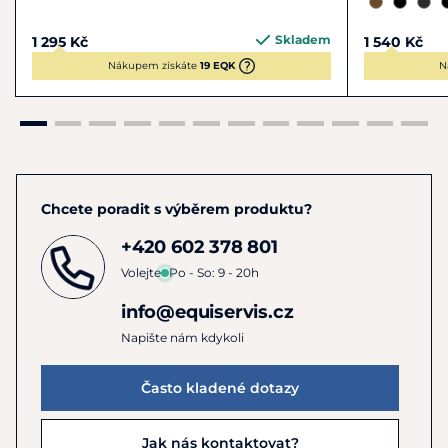
Skladem
1 295 Kč
1 540 Kč
Nákupem získáte
19 EQK
N
Chcete poradit s výběrem produktu?
+420 602 378 801
Volejte
Po - So: 9 - 20h
info@equiservis.cz
Napište nám kdykoli
Často kladené dotazy
Jak nás kontaktovat?