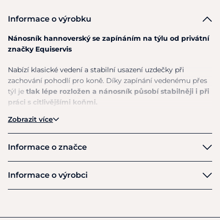
Informace o výrobku
Nánosník hannoverský se zapínáním na týlu od privátní
značky Equiservis
Nabízí klasické vedení a stabilní usazení uzdečky při
zachování pohodlí pro koně. Díky zapínání vedenému přes
týl je
tlak lépe rozložen a nánosník působí stabilněji i při
práci s citlivějšími koňmi.
Zobrazit více
Kvalitní
kožené zpracování zajišťuje dlouhou životnost,
elegantní vzhled a příjemné používání při každodenním
ježdění i sportovním tréninku
. Hannoverský nánosník
Informace o značce
pomáhá udržovat klidnější kontakt v hubě a podporuje
stabilnější pozici udidla.
Equiservis
Informace o výrobci
klasický hannoverský nánosník
Výrobce
zapínání vedené přes týl
Equiservis s.r.o.
stabilní a pohodlné usazení
Obchodní 977
kvalitní kožené provedení