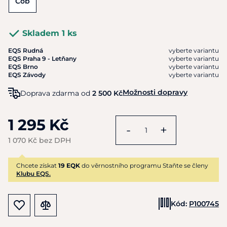
Cob
Skladem 1 ks
EQS Rudná
vyberte variantu
EQS Praha 9 - Letňany
vyberte variantu
EQS Brno
vyberte variantu
EQS Závody
vyberte variantu
Možnosti dopravy
Doprava zdarma od
2 500 Kč
1 295 Kč
-
+
1 070 Kč bez DPH
Chcete získat
19 EQK
do věrnostního programu Staňte se členy
Klubu EQS.
Kód:
P100745