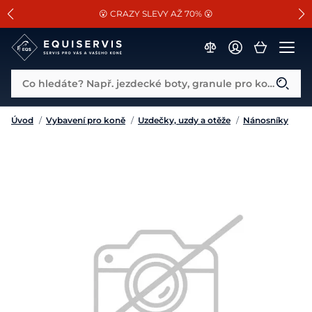
📐Pasování a doplňky k vybraným sedlům ZDARMA 🐴
SLEVA 13% na vše od Cassini!
😮 CRAZY SLEVY AŽ 70% 😮
Co hledáte? Např. jezdecké boty, granule pro koně...
Úvod
/
Vybavení pro koně
/
Uzdečky, uzdy a otěže
/
Nánosníky