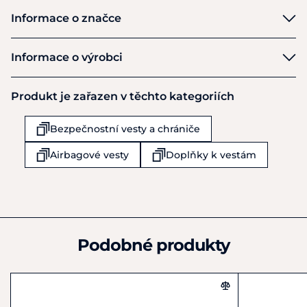
Informace o značce
Equiline
Informace o výrobci
Výrobce
Produkt je zařazen v těchto kategoriích
EQUILINE S.r.l.
Via dell´Economia 5
Bezpečnostní vesty a chrániče
Trebaseleghe
IT35010
Airbagové vesty
Doplňky k vestám
Itálie
+39 049 9386552
customercare@equiline.it
Podobné produkty