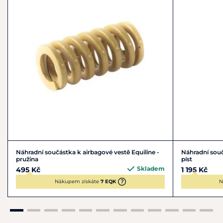
Náhradní součástka k airbagové vestě Equiline -
Náhradní souč
pružina
píst
Skladem
495 Kč
1 195 Kč
Nákupem získáte
7 EQK
N