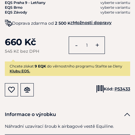
EQS Praha 9 - Letňany
vyberte variantu
EQS Brno
vyberte variantu
EQS Závody
vyberte variantu
Možnosti dopravy
Doprava zdarma od
2 500 Kč
660 Kč
-
+
545 Kč bez DPH
Chcete získat
9 EQK
do věrnostního programu Staňte se členy
Klubu EQS.
Kód:
P53433
Informace o výrobku
Náhradní uzavírací šroub k airbagové vestě Equiline.