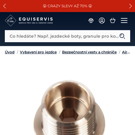
📐Pasování a doplňky k vybraným sedlům ZDARMA 🐴
SLEVA 13% na vše od Cassini!
😮 CRAZY SLEVY AŽ 70% 😮
Co hledáte? Např. jezdecké boty, granule pro koně...
Úvod
/
Vybavení pro jezdce
/
Bezpečnostní vesty a chrániče
/
Airbagové vesty