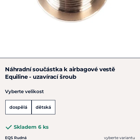
Náhradní součástka k airbagové vestě
Equiline - uzavírací šroub
Vyberte velikost
dospělá
dětská
Skladem 6 ks
EQS Rudná
vyberte variantu