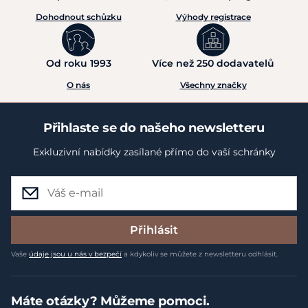
Dohodnout schůzku
Výhody registrace
Od roku 1993
Více než 250 dodavatelů
O nás
Všechny značky
Přihlaste se do našeho newsletteru
Exkluzivní nabídky zasílané přímo do vaší schránky
Přihlásit
Vaše
údaje jsou u nás v bezpečí
a kdykoliv se můžete z newsletteru odhlásit.
Máte otázky? Můžeme pomoci.