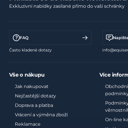
Exkluzivní nabídky zasílané přímo do vaší schránky
FAQ
Napišt
Často kladené dotazy
info@equiser
Vše o nákupu
Více infor
Jak nakupovat
Obchodní
podmínk
Nejčastější dotazy
Podmínk
Doprava a platba
věrnostní
Vrácení a výměna zboží
On-line k
Reklamace