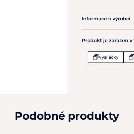
Whis
Informace o výrobci
Výrobce
Produkt je zařazen v
WHIS Tack & Tool B.V.
Van Heemstraweg 25
Boven-Leeuwen
Vysílačky
6657KD
Nizozemsko
info@whis.nl
Podobné produkty