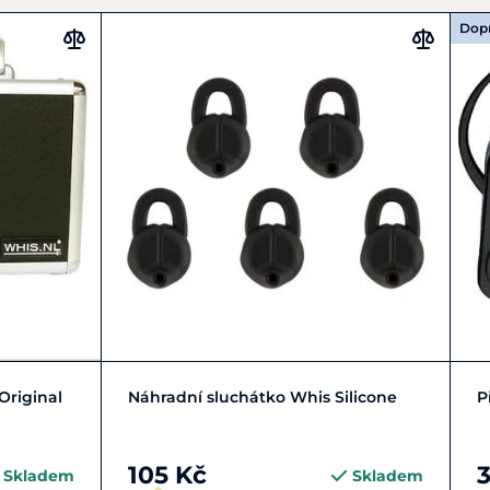
Dop
Do košíku
Original
Náhradní sluchátko Whis Silicone
P
105 Kč
3
Skladem
Skladem