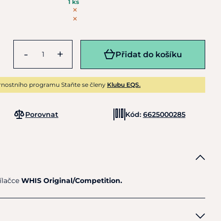
1 ks
-
+
Přidat do košíku
rnostního programu Staňte se členy
Klubu EQS.
Porovnat
Kód:
6625000285
ílačce
WHIS Original/Competition.