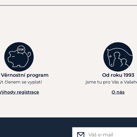
 Věrnostní program
Od roku 1993
ýt členem se vyplatí
jsme tu pro Vás a Vaše
Výhody registrace
O nás