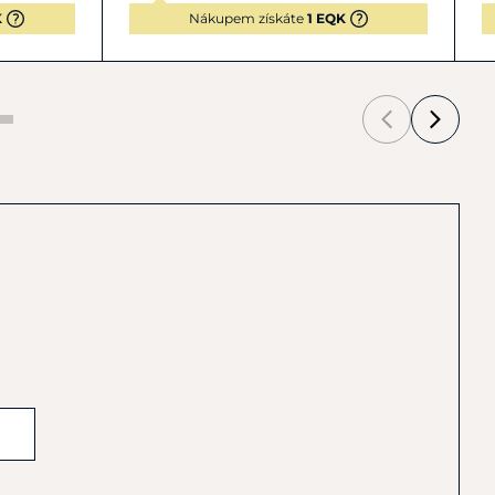
K
Nákupem získáte
1 EQK