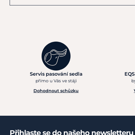
Servis pasování sedla
EQS
přímo u Vás ve stáji
b
Dohodnout schůzku
Přihlaste se do našeho newsletteru