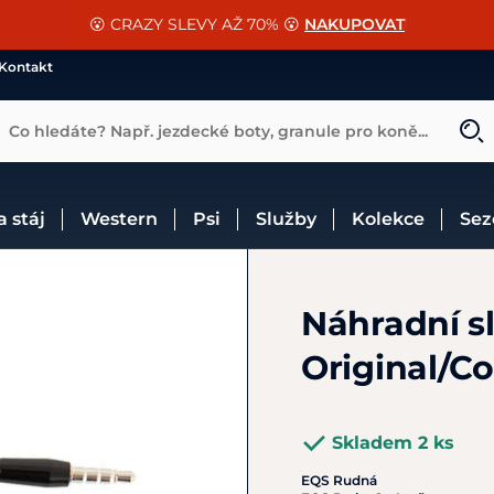
📐Pasování a doplňky k vybraným sedlům ZDARMA 🐴
SLEVA 13% na vše od Cassini!
😮 CRAZY SLEVY AŽ 70% 😮
NAKUPOVAT
CHCI SLEVU
VÍCE INF
Kontakt
Co hledáte? Např. jezdecké boty, granule pro koně...
 a stáj
Western
Psi
Služby
Kolekce
Se
Náhradní s
Original/C
Skladem 2 ks
EQS Rudná