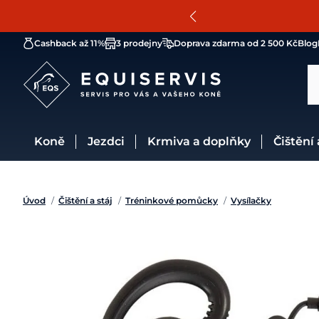
Cashback až 11%
3 prodejny
Doprava zdarma od 2 500 Kč
Blog
Koně
Jezdci
Krmiva a doplňky
Čištění
Úvod
/
Čištění a stáj
/
Tréninkové pomůcky
/
Vysílačky