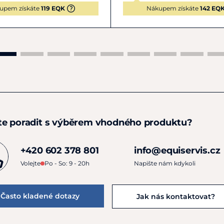
upem získáte
119 EQK
Nákupem získáte
142 EQ
te poradit s výběrem vhodného produktu?
+420 602 378 801
info@equiservis.cz
Volejte
Po - So: 9 - 20h
Napište nám kdykoli
Často kladené dotazy
Jak nás kontaktovat?