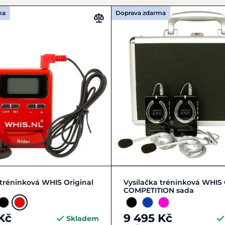
ma
Doprava zdarma
Zobrazit detail
Zobrazit detail
 tréninková WHIS Original
Vysílačka tréninková WHIS 
COMPETITION sada
Kč
9 495 Kč
Skladem