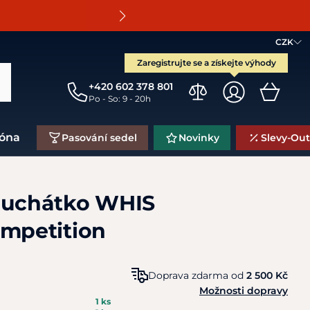
O
CZK
Zaregistrujte se a získejte výhody
+420 602 378 801
Po - So: 9 - 20h
zóna
Pasování sedel
Novinky
Slevy-Out
luchátko WHIS
ompetition
Doprava zdarma od
2 500 Kč
Možnosti dopravy
1 ks