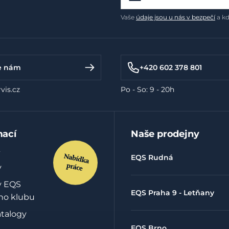
Vaše
údaje jsou u nás v bezpečí
a kd
e nám
+420 602 378 801
vis.cz
Po - So: 9 - 20h
mací
Naše prodejny
EQS Rudná
y
y EQS
EQS Praha 9 - Letňany
ho klubu
atalogy
EQS Brno