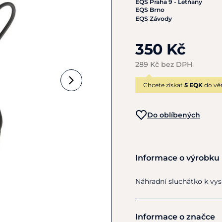
EQS Praha 9 - Letňany
EQS Brno
EQS Závody
350 Kč
289 Kč bez DPH
Chcete získat
5 EQK
do vě
Do oblíbených
Informace o výrobku
Náhradní sluchátko k vys
Informace o značce