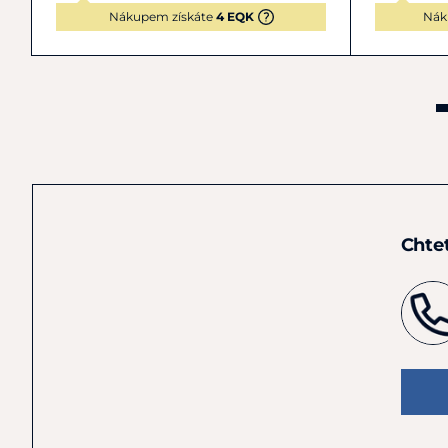
Nákupem získáte
4 EQK
Nák
Chte