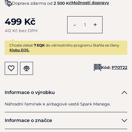
Možnosti dopravy
Doprava zdarma od
2 500 Kč
499 Kč
-
+
412 Kč bez DPH
Chcete získat
7 EQK
do věrnostního programu Staňte se členy
Klubu EQS.
Kód:
P70722
Informace o výrobku
Náhradní řemínek k airbagové vestě Spark Manege.
Informace o značce