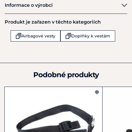
Ekkia
Informace o výrobci
Výrobce
Produkt je zařazen v těchto kategoriích
Ekkia Export
12 rue Branly - BP90035
Airbagové vesty
Doplňky k vestám
Haguenau
F-67501
Francie
+33 388 07 40 05
france@ekkia.com
Podobné produkty