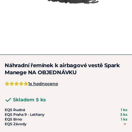
Náhradní řemínek k airbagové vestě Spark
Manege NA OBJEDNÁVKU
1x hodnoceno
Skladem 5 ks
EQS Rudná
1 ks
EQS Praha 9 - Letňany
3 ks
EQS Brno
1 ks
EQS Závody