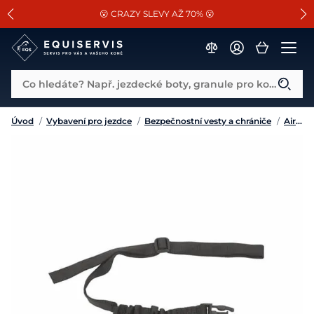
📐Pasování a doplňky k vybraným sedlům ZDARMA 🐴
SLEVA 13% na vše od Cassini!
😮 CRAZY SLEVY AŽ 70% 😮
Co hledáte? Např. jezdecké boty, granule pro koně...
Úvod
/
Vybavení pro jezdce
/
Bezpečnostní vesty a chrániče
/
Airbagové vesty