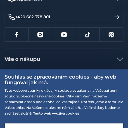
+420 602 378 801
Vše o nákupu
Jak nakupovat
Souhlas se zpracováním cookies - aby web
Více informací
Nejčastější dotazy
fungoval jak má.
Doprava a platba
Tyto webové stránky ukládají v souladu se zákony na Vaše zařízení
Obchodní podmínky
soubory, obecně nazývané cookies. Díky nim Vám můžeme
Vrácení a výměna zboží
Naše prodejny
Podmínky EQS věrnostního klubu
zobrazovat obsah podle toho, co Vás zajímá. Potřebujeme k tomu ale
Váš souhlas. Na Vašem soukromí nám záleží, s Vašimi daty budeme
Reklamace
On-line katalogy
zacházet slušně.
Tento web využívá cookies
EQS Rudná
Velikostní tabulky
09:00 - 20:00
Kariéra
Nyní otevřeno
© 2026 EQUISERVIS spol. s r.o. - založeno 1993
E-shop vytvořila a technicky zajišťuje
SIMPLIA.cz
Nabízené značky