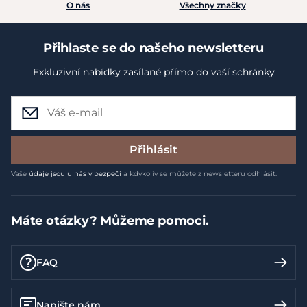
O nás
Všechny značky
Přihlaste se do našeho newsletteru
Exkluzivní nabídky zasílané přímo do vaší schránky
Přihlásit
Vaše
údaje jsou u nás v bezpečí
a kdykoliv se můžete z newsletteru odhlásit.
Máte otázky? Můžeme pomoci.
FAQ
Napište nám