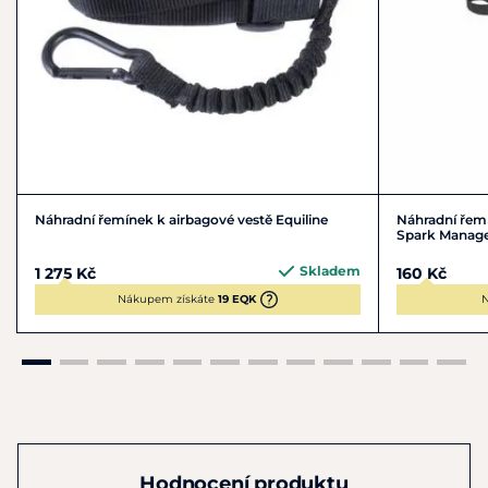
Náhradní řemínek k airbagové vestě Equiline
Náhradní řemí
Spark Manag
Skladem
1 275 Kč
160 Kč
Nákupem získáte
19 EQK
N
Hodnocení produktu