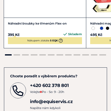
Náhradní šroubky ke třmenům Flex-on
Náhradní mag
Skladem
395 Kč
495 Kč
Nákupem získáte
5 EQK
N
Chcete poradit s výběrem produktu?
+420 602 378 801
Volejte
Po - So: 9 - 20h
info@equiservis.cz
Napište nám kdykoli