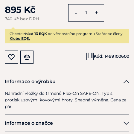
895 Kč
-
+
740 Kč bez DPH
Chcete získat
13 EQK
do věrnostního programu Staňte se členy
Klubu EQS.
Kód:
1499100600
Informace o výrobku
Náhradní vložky
do
třmenů Flex-On SAFE-ON. Typ
s
protiskluzovými kovovými hroty. Snadná výměna. Cena
za
pár.
Informace o značce