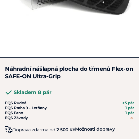
Náhradní nášlapná plocha do třmenů Flex-on
SAFE-ON Ultra-Grip
Skladem 8 pár
EQS Rudná
>5 pár
EQS Praha 9 - Letňany
1 pár
EQS Brno
1 pár
EQS Závody
Možnosti dopravy
Doprava zdarma od
2 500 Kč