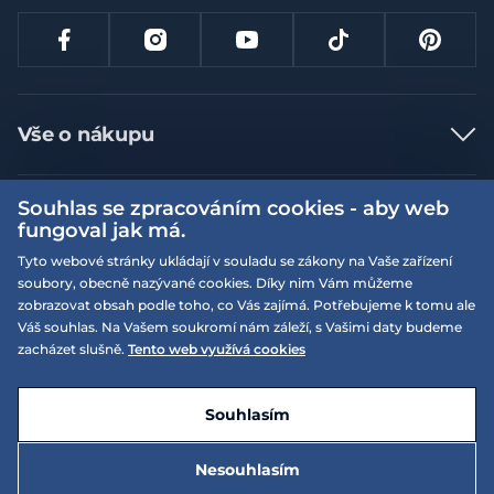
Vše o nákupu
Jak nakupovat
Souhlas se zpracováním cookies - aby web
Více informací
Nejčastější dotazy
fungoval jak má.
Doprava a platba
Obchodní podmínky
Tyto webové stránky ukládají v souladu se zákony na Vaše zařízení
soubory, obecně nazývané cookies. Díky nim Vám můžeme
Vrácení a výměna zboží
Naše prodejny
Podmínky EQS věrnostního klubu
zobrazovat obsah podle toho, co Vás zajímá. Potřebujeme k tomu ale
Reklamace
Váš souhlas. Na Vašem soukromí nám záleží, s Vašimi daty budeme
On-line katalogy
EQS Rudná
zacházet slušně.
Tento web využívá cookies
Velikostní tabulky
Nyní zavřeno ‧ otevřeno od 09:00, Pá
Kariéra
© 2026 EQUISERVIS spol. s r.o. - založeno 1993
E-shop vytvořila a technicky zajišťuje
SIMPLIA.cz
Nabízené značky
Kontakt
Souhlasím
Dotace
EQS Praha 9 - Letňany
Nyní zavřeno ‧ otevřeno od 09:00, Pá
Nesouhlasím
Zásady ochrany osobních údajů
895 Kč
Do košíku