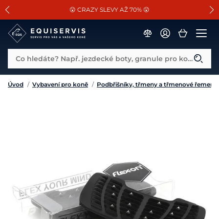
📐Pasování a doplňky k vybraným sedlům ZDARMA 🐴
SLEVA 13% na vše od Cassini!
😮 CRAZY SLEVY AŽ 70% 😮
Co hledáte? Např. jezdecké boty, granule pro koně...
Úvod
/
Vybavení pro koně
/
Podbřišníky, třmeny a třmenové řemeny