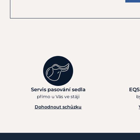
Servis pasování sedla
EQS
přímo u Vás ve stáji
b
Dohodnout schůzku