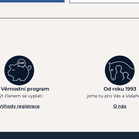
 Věrnostní program
Od roku 1993
ýt členem se vyplatí
jsme tu pro Vás a Vaše
Výhody registrace
O nás