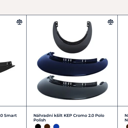
Zobrazit detail
.0 Smart
Náhradní kšilt KEP Cromo 2.0 Polo
N
Polish
N