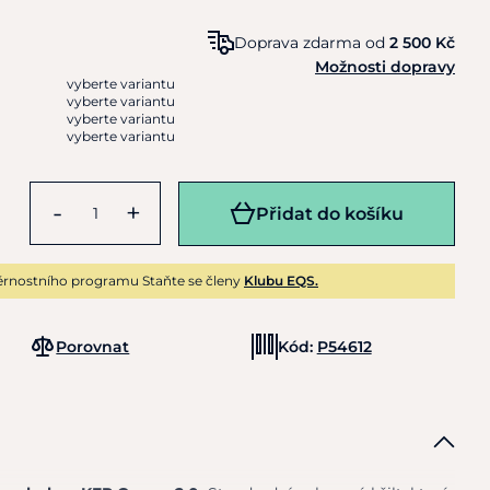
Doprava zdarma od
2 500 Kč
Možnosti dopravy
vyberte variantu
vyberte variantu
vyberte variantu
vyberte variantu
-
+
Přidat do košíku
rnostního programu Staňte se členy
Klubu EQS.
Porovnat
Kód:
P54612