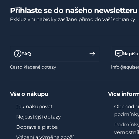
Přihlaste se do našeho newsletteru
Exkluzivní nabídky zasílané přímo do vaší schránky
FAQ
Napišt
Často kladené dotazy
info@equiser
Vše o nákupu
Více infor
Jak nakupovat
Obchodní
podmínk
Nejčastější dotazy
Podmínk
Doprava a platba
věrnostní
Vrácení a výměna zboží