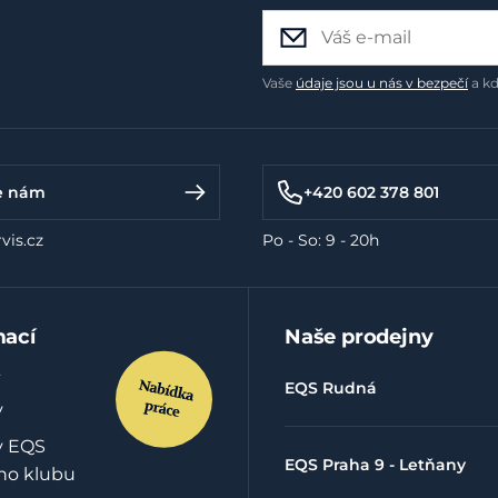
Vaše
údaje jsou u nás v bezpečí
a kd
e nám
+420 602 378 801
vis.cz
Po - So: 9 - 20h
mací
Naše prodejny
EQS Rudná
y
y EQS
EQS Praha 9 - Letňany
ho klubu