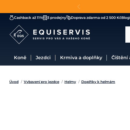
Cashback až 11%
3 prodejny
Doprava zdarma od 2 500 Kč
Blog
Koně
Jezdci
Krmiva a doplňky
Čištění
Úvod
/
Vybavení pro jezdce
/
Helmy
/
Doplňky k helmám