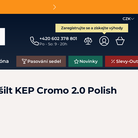
O
CZK
Zaregistrujte se a získejte výhody
+420 602 378 801
Po - So: 9 - 20h
zóna
Pasování sedel
Novinky
Slevy-Out
ilt KEP Cromo 2.0 Polish