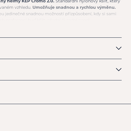
chny helmy KEP Cromo 2.0.
Standardní nylonový kšilt, který
ovaném vzhledu.
Umožňuje snadnou a rychlou výměnu.
u jedinečné snadnou možností přizpůsobení, kdy si sami
h preferencí buď kšilt, přední či zadní panel.
Bs)