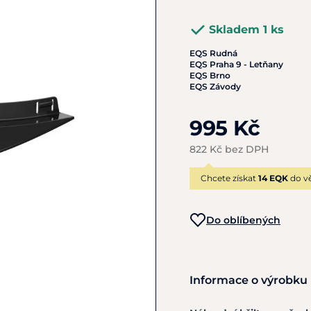
Skladem 1 ks
EQS Rudná
EQS Praha 9 - Letňany
EQS Brno
EQS Závody
995 Kč
822 Kč bez DPH
Chcete získat
14 EQK
do vě
Do oblíbených
Informace o výrobku