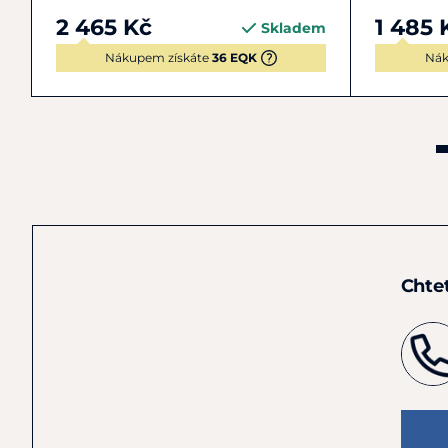
2 465 Kč
1 485 
Skladem
Nákupem získáte
36 EQK
Nák
Chte