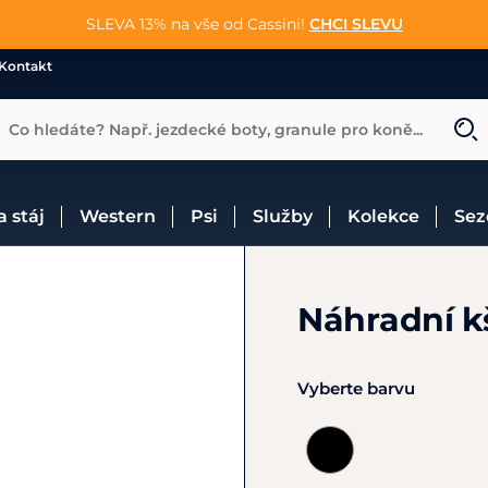
📐Pasování a doplňky k vybraným sedlům ZDARMA 🐴
SLEVA 13% na vše od Cassini!
😮 CRAZY SLEVY AŽ 70% 😮
NAKUPOVAT
CHCI SLEVU
VÍCE INF
Kontakt
Co hledáte? Např. jezdecké boty, granule pro koně...
 a stáj
Western
Psi
Služby
Kolekce
Se
Náhradní kš
Vyberte barvu