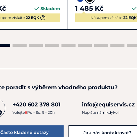
Kč
1 485 Kč
Skladem
upem získáte
22 EQK
Nákupem získáte
22 EQK
te poradit s výběrem vhodného produktu?
+420 602 378 801
info@equiservis.cz
Volejte
Po - So: 9 - 20h
Napište nám kdykoli
Často kladené dotazy
Jak nás kontaktovat?