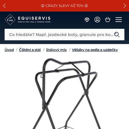
📐Pasování a doplňky k vybraným sedlům ZDARMA 🐴
SLEVA 13% na vše od Cassini!
😮 CRAZY SLEVY AŽ 70% 😮
Co hledáte? Např. jezdecké boty, granule pro koně...
Úvod
/
Čištění a stáj
/
Stájový mix
/
Věšáky na sedla a uzdečky