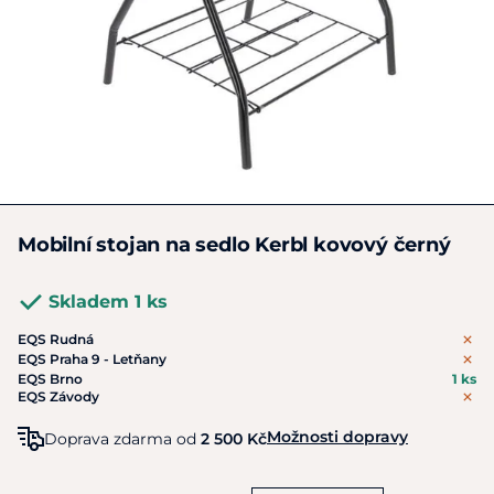
Mobilní stojan na sedlo Kerbl kovový černý
Skladem 1 ks
EQS Rudná
EQS Praha 9 - Letňany
EQS Brno
1 ks
EQS Závody
Možnosti dopravy
Doprava zdarma od
2 500 Kč