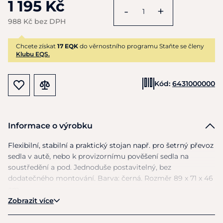
1 195 Kč
-
+
988 Kč bez DPH
Chcete získat
17 EQK
do věrnostního programu Staňte se členy
Klubu EQS.
Kód:
6431000000
Informace o výrobku
Flexibilní, stabilní
a
praktický stojan např. pro šetrný převoz
sedla
v
autě, nebo
k
provizornímu pověšení sedla
na
soustředění
a
pod. Jednoduše postavitelný, bez
dodatečného montování. Barva: černá. Rozměr
89
x
71
x
46
cm.
Zobrazit více