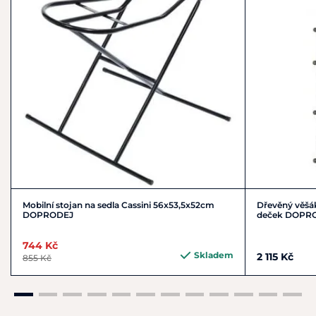
Mobilní stojan na sedla Cassini 56x53,5x52cm
Dřevěný věšá
DOPRODEJ
deček DOPR
744 Kč
Skladem
2 115 Kč
855 Kč