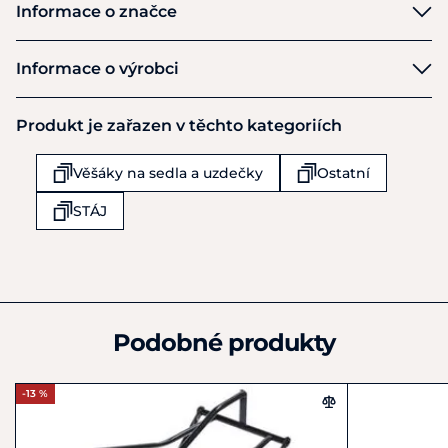
Informace o značce
Kerbl
Informace o výrobci
Výrobce
Produkt je zařazen v těchto kategoriích
Kerbl Albert
Felizenzell 9 Postfach 54
Věšáky na sedla a uzdečky
Ostatní
Buchbach
08001
STÁJ
Německo
+49 8086 933-100
info@kerbl.com
Podobné produkty
-13 %