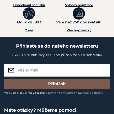
Dohodnout schůzku
Výhody registrace
Od roku 1993
Více než 250 dodavatelů
O nás
Všechny značky
Přihlaste se do našeho newsletteru
Exkluzivní nabídky zasílané přímo do vaší schránky
Přihlásit
Vaše
údaje jsou u nás v bezpečí
a kdykoliv se můžete z newsletteru odhlásit.
Máte otázky? Můžeme pomoci.