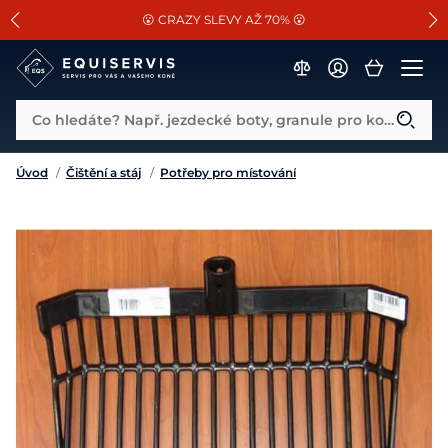
📐Pasování a doplňky k vybraným sedlům ZDARMA 🐴
SLEVA 13% na vše od Cassini!
😮 CRAZY SLEVY AŽ 70% 😮
Co hledáte? Např. jezdecké boty, granule pro koně...
Úvod
/
Čištění a stáj
/
Potřeby pro místování