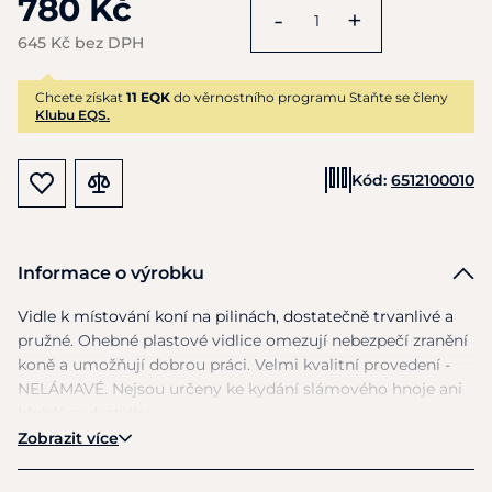
780 Kč
-
+
645 Kč bez DPH
Chcete získat
11 EQK
do věrnostního programu Staňte se členy
Klubu EQS.
Kód:
6512100010
Informace o výrobku
Vidle
k
místování koní
na
pilinách, dostatečně trvanlivé
a
pružné. Ohebné plastové vidlice omezují nebezpečí zranění
koně
a
umožňují dobrou práci. Velmi kvalitní provedení -
NELÁMAVÉ. Nejsou určeny
ke
kydání slámového hnoje ani
hlubší podestýlky.
Zobrazit více