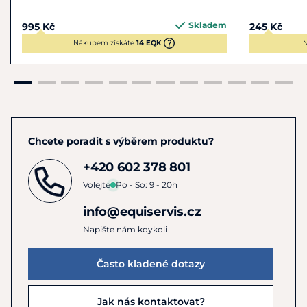
Skladem
995 Kč
245 Kč
Nákupem získáte
14 EQK
N
Chcete poradit s výběrem produktu?
+420 602 378 801
Volejte
Po - So: 9 - 20h
info@equiservis.cz
Napište nám kdykoli
Často kladené dotazy
Jak nás kontaktovat?