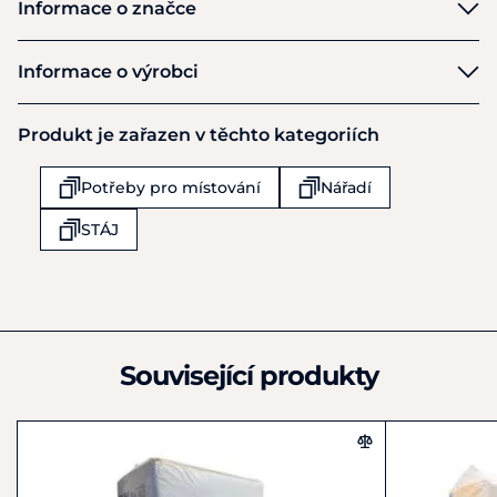
Informace o značce
Kerbl
Informace o výrobci
Výrobce
Produkt je zařazen v těchto kategoriích
Kerbl Albert
Felizenzell 9 Postfach 54
Potřeby pro místování
Nářadí
Buchbach
08001
STÁJ
Německo
+49 8086 933-100
info@kerbl.com
Související produkty