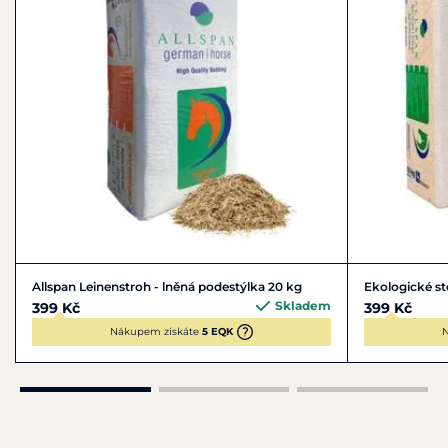
Allspan Leinenstroh - lněná podestýlka 20 kg
Ekologické st
Skladem
399 Kč
399 Kč
Nákupem získáte
5 EQK
N