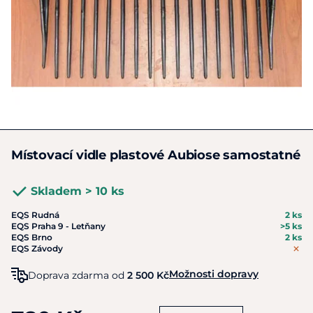
Místovací vidle plastové Aubiose samostatné
Skladem > 10 ks
EQS Rudná
2 ks
EQS Praha 9 - Letňany
>5 ks
EQS Brno
2 ks
EQS Závody
Možnosti dopravy
Doprava zdarma od
2 500 Kč