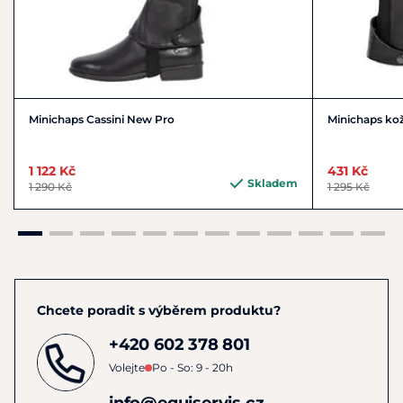
Minichaps Cassini New Pro
Minichaps ko
1 122 Kč
431 Kč
Skladem
1 290 Kč
1 295 Kč
Chcete poradit s výběrem produktu?
+420 602 378 801
Volejte
Po - So: 9 - 20h
info@equiservis.cz