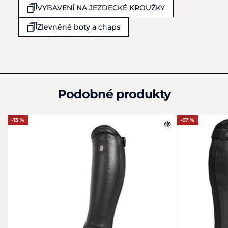
25219
VYBAVENÍ NA JEZDECKÉ KROUŽKY
Česká republika
+420 602 378 801
Zlevněné boty a chaps
info@equiservis.cz
Podobné produkty
-13 %
-67 %