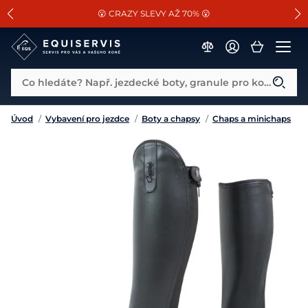
📐Pasování a doplňky k vybraným sedlům ZDARMA 🐴
SLEVA 13% na vše od Cassini!
😮 CRAZY SLEVY AŽ 70% 😮
Co hledáte? Např. jezdecké boty, granule pro koně...
Úvod
/
Vybavení pro jezdce
/
Boty a chapsy
/
Chaps a minichaps