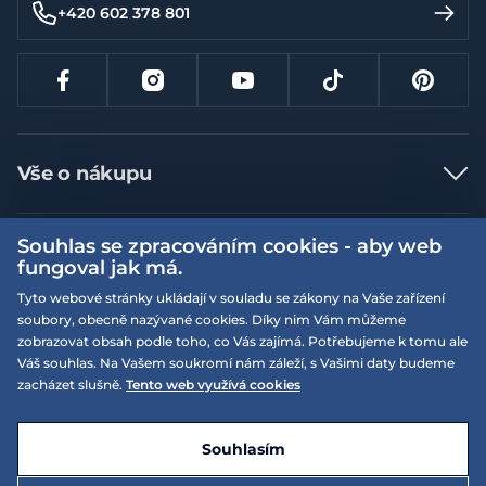
+420 602 378 801
Vše o nákupu
Jak nakupovat
Souhlas se zpracováním cookies - aby web
Více informací
Nejčastější dotazy
fungoval jak má.
Doprava a platba
Obchodní podmínky
Tyto webové stránky ukládají v souladu se zákony na Vaše zařízení
soubory, obecně nazývané cookies. Díky nim Vám můžeme
Vrácení a výměna zboží
Naše prodejny
Podmínky EQS věrnostního klubu
zobrazovat obsah podle toho, co Vás zajímá. Potřebujeme k tomu ale
Reklamace
Váš souhlas. Na Vašem soukromí nám záleží, s Vašimi daty budeme
On-line katalogy
EQS Rudná
zacházet slušně.
Tento web využívá cookies
Velikostní tabulky
Nyní zavřeno ‧ otevřeno od 09:00, Pá
Kariéra
© 2026 EQUISERVIS spol. s r.o. - založeno 1993
E-shop vytvořila a technicky zajišťuje
SIMPLIA.cz
Nabízené značky
Kontakt
Souhlasím
Dotace
EQS Praha 9 - Letňany