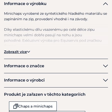
Informace o výrobku
Minichaps vyrobené
ze
syntetického hladkého materiálu
se
zapínáním
na
zip, provedení vhodné
i
na závody.
Díky elastickému dílu vsazenému
po
celé délce zipu
minichaps velmi dobře pasují
na
nohu
a
jsou
pohodlné. Exkluzivní výroba pro Equiservis pod značkou
Cassini.
Zobrazit více
Informace o značce
Cassini
Informace o výrobci
Výrobce
Produkt je zařazen v těchto kategoriích
Equiservis s.r.o.
Obchodní 977
Chaps a minichaps
Rudná u Prahy