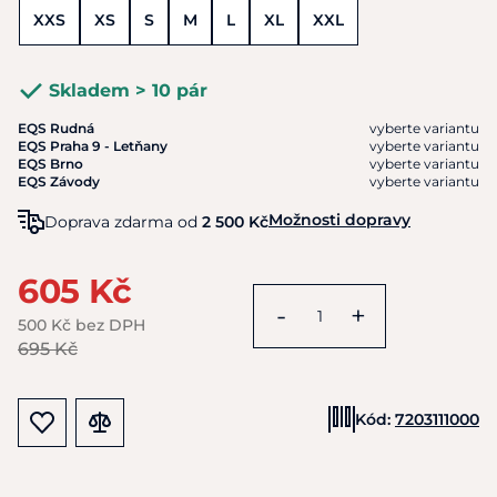
XXS
XS
S
M
L
XL
XXL
Skladem > 10 pár
EQS Rudná
vyberte variantu
EQS Praha 9 - Letňany
vyberte variantu
EQS Brno
vyberte variantu
EQS Závody
vyberte variantu
Možnosti dopravy
Doprava zdarma od
2 500 Kč
605 Kč
-
+
500 Kč bez DPH
695 Kč
Kód:
7203111000