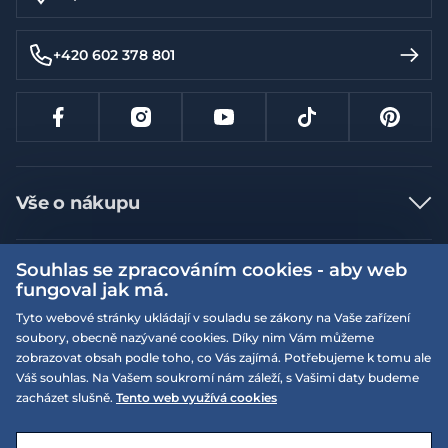
+420 602 378 801
Vše o nákupu
Jak nakupovat
Souhlas se zpracováním cookies - aby web
Více informací
Nejčastější dotazy
fungoval jak má.
Doprava a platba
Obchodní podmínky
Tyto webové stránky ukládají v souladu se zákony na Vaše zařízení
soubory, obecně nazývané cookies. Díky nim Vám můžeme
Vrácení a výměna zboží
Naše prodejny
Podmínky EQS věrnostního klubu
zobrazovat obsah podle toho, co Vás zajímá. Potřebujeme k tomu ale
Reklamace
Váš souhlas. Na Vašem soukromí nám záleží, s Vašimi daty budeme
On-line katalogy
EQS Rudná
zacházet slušně.
Tento web využívá cookies
Velikostní tabulky
09:00 - 20:00
Kariéra
Nyní otevřeno
© 2026 EQUISERVIS spol. s r.o. - založeno 1993
E-shop vytvořila a technicky zajišťuje
SIMPLIA.cz
Nabízené značky