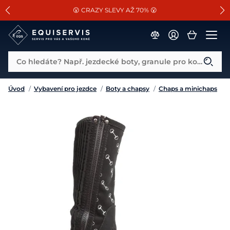
📐Pasování a doplňky k vybraným sedlům ZDARMA 🐴
SLEVA 13% na vše od Cassini!
😮 CRAZY SLEVY AŽ 70% 😮
Co hledáte? Např. jezdecké boty, granule pro koně...
Úvod
/
Vybavení pro jezdce
/
Boty a chapsy
/
Chaps a minichaps