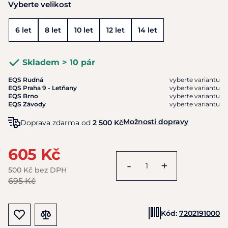
Vyberte velikost
6 let
8 let
10 let
12 let
14 let
Skladem > 10 pár
EQS Rudná
vyberte variantu
EQS Praha 9 - Letňany
vyberte variantu
EQS Brno
vyberte variantu
EQS Závody
vyberte variantu
Možnosti dopravy
Doprava zdarma od
2 500 Kč
605 Kč
-
+
500 Kč bez DPH
695 Kč
Kód:
7202191000