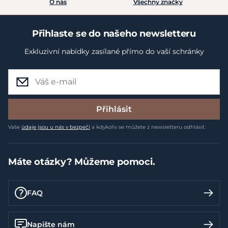
O nás
Všechny značky
Přihlaste se do našeho newsletteru
Exkluzivní nabídky zasílané přímo do vaší schránky
Přihlásit
Vaše
údaje jsou u nás v bezpečí
a kdykoliv se můžete z newsletteru odhlásit.
Máte otázky? Můžeme pomoci.
FAQ
Napište nám