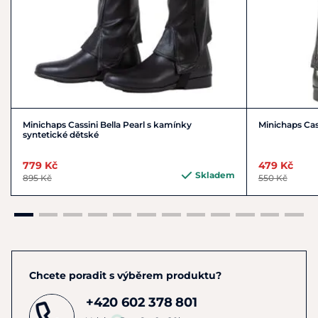
Minichaps Cassini Bella Pearl s kamínky
Minichaps Cass
syntetické dětské
779 Kč
479 Kč
Skladem
895 Kč
550 Kč
Chcete poradit s výběrem produktu?
+420 602 378 801