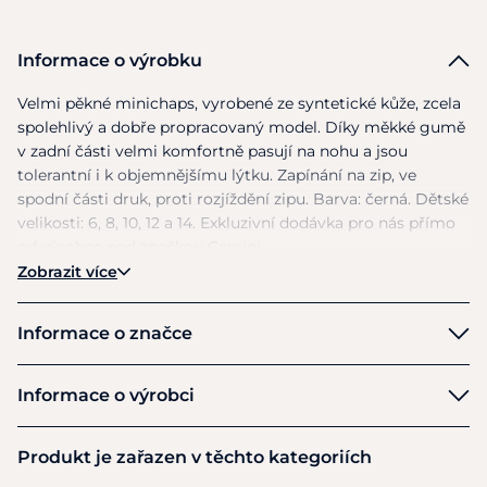
Informace o výrobku
Velmi pěkné minichaps, vyrobené
ze
syntetické kůže, zcela
spolehlivý
a
dobře propracovaný model. Díky měkké gumě
v
zadní části velmi komfortně pasují
na
nohu
a
jsou
tolerantní
i
k objemnějšímu lýtku. Zapínání
na
zip,
ve
spodní části druk, proti rozjíždění zipu. Barva: černá. Dětské
velikosti: 6, 8, 10,
12
a 14. Exkluzivní dodávka pro nás přímo
od
výrobce pod značkou Cassini.
Zobrazit více
Informace o značce
Cassini
Informace o výrobci
Výrobce
Produkt je zařazen v těchto kategoriích
Equiservis s.r.o.