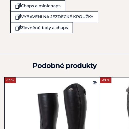
Obchodní 977
Chaps a minichaps
Rudná u Prahy
25219
VYBAVENÍ NA JEZDECKÉ KROUŽKY
Česká republika
+420 602 378 801
Zlevněné boty a chaps
info@equiservis.cz
Podobné produkty
-13 %
-13 %