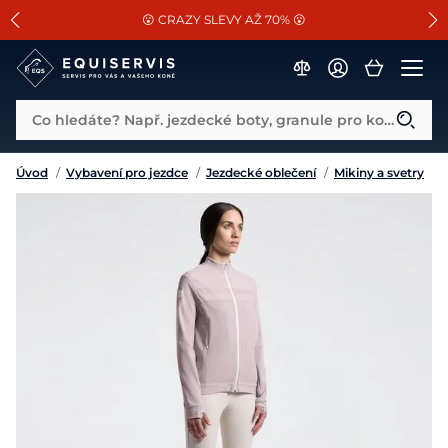
📐Pasování a doplňky k vybraným sedlům ZDARMA 🐴
SLEVA 13% na vše od Cassini!
😮 CRAZY SLEVY AŽ 70% 😮
Co hledáte? Např. jezdecké boty, granule pro koně...
Úvod
/
Vybavení pro jezdce
/
Jezdecké oblečení
/
Mikiny a svetry