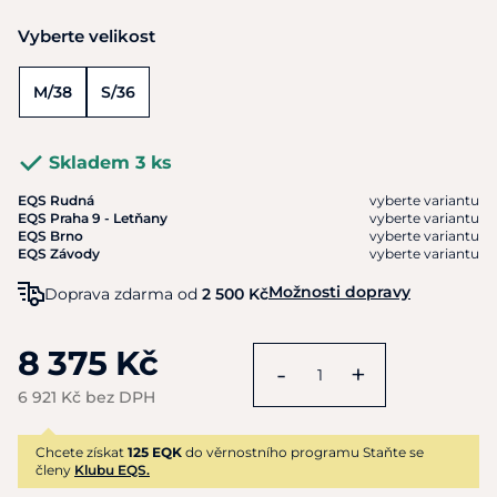
Vyberte velikost
M/38
S/36
Skladem 3 ks
EQS Rudná
vyberte variantu
EQS Praha 9 - Letňany
vyberte variantu
EQS Brno
vyberte variantu
EQS Závody
vyberte variantu
Možnosti dopravy
Doprava zdarma od
2 500 Kč
8 375 Kč
-
+
6 921 Kč bez DPH
Chcete získat
125 EQK
do věrnostního programu Staňte se
členy
Klubu EQS.