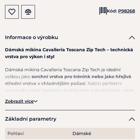
Kód:
P98268
Informace o výrobku
Dámská mikina Cavalleria Toscana Zip Tech – technická
vrstva pro výkon i styl
Dámská mikina
Cavalleria Toscana
Zip Tech je ideální
volbou jako
svrchní vrstva pro trénink nebo jako hřejivá
střední vrstva v chladnějším počasí
. Nabízí perfektní
rovnováhu mezi tepelným komfortem a prodyšností, takže
se na ni můžete spolehnout při jakékoli aktivitě.
Zobrazit více
Vyrobena
z bonded technického materiálu
, mikina
poskytuje účinnou izolaci i ochranu proti nepříznivým
Základní parametry
podmínkám, aniž by omezovala v pohybu. Laserem řezané
perforované panely na přední i zadní části zajišťují
cílenou
Pohlaví
Dámské
ventilaci a optimální odvod tepla během výkonu
.