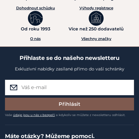
Dohodnout schůzku
Výhody registrace
Od roku 1993
Více než 250 dodavatelů
O nás
Všechny značky
Přihlaste se do našeho newsletteru
Exkluzivní nabídky zasílané přímo do vaší schránky
Přihlásit
Vaše
údaje jsou u nás v bezpečí
a kdykoliv se můžete z newsletteru odhlásit.
Máte otázky? Můžeme pomoci.