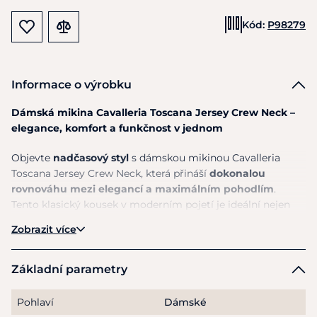
Kód:
P98279
Informace o výrobku
Dámská mikina Cavalleria Toscana Jersey Crew Neck –
elegance, komfort a funkčnost v jednom
Objevte
nadčasový styl
s dámskou mikinou
Cavalleria
Toscana
Jersey Crew Neck, která přináší
dokonalou
rovnováhu mezi elegancí a maximálním pohodlím
.
Tento klasický kousek v moderním pojetí je ideální nejen
pro každodenní nošení, ale i pro chvíle relaxace po tréninku
Zobrazit více
či ježdění.
Mikina je vyrobena
z vysoce kvalitního jersey materiálu
,
Základní parametry
který je mimořádně jemný na dotek a zajišťuje příjemný
pocit při nošení po celý den. Díky promyšlenému střihu s
Pohlaví
Dámské
klasickým kulatým výstřihem perfektně padne a lichotí