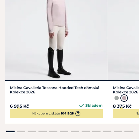
nesušit v sušičce, žehlit při max. teplotě 110 °C bez páry,
nečistit chemicky, prát naruby, žehlit naruby.
Mikina Cavalleria Toscana Hooded Tech dámská
Mikina Cavall
Kolekce 2026
Kolekce 2026
Skladem
6 995 Kč
8 375 Kč
Nákupem získáte
104 EQK
N