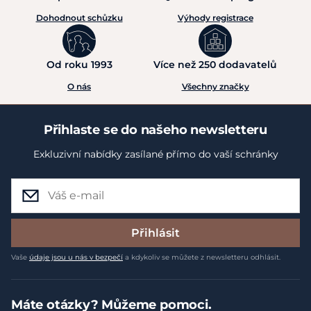
Dohodnout schůzku
Výhody registrace
Od roku 1993
Více než 250 dodavatelů
O nás
Všechny značky
Přihlaste se do našeho newsletteru
Exkluzivní nabídky zasílané přímo do vaší schránky
Přihlásit
Vaše
údaje jsou u nás v bezpečí
a kdykoliv se můžete z newsletteru odhlásit.
Máte otázky? Můžeme pomoci.