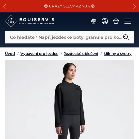
📐Pasování a doplňky k vybraným sedlům ZDARMA 🐴
SLEVA 13% na vše od Cassini!
😮 CRAZY SLEVY AŽ 70% 😮
Co hledáte? Např. jezdecké boty, granule pro koně...
Úvod
/
Vybavení pro jezdce
/
Jezdecké oblečení
/
Mikiny a svetry