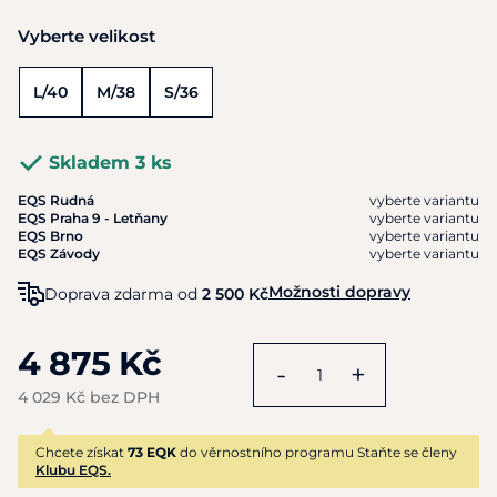
Vyberte velikost
L/40
M/38
S/36
Skladem 3 ks
EQS Rudná
vyberte variantu
EQS Praha 9 - Letňany
vyberte variantu
EQS Brno
vyberte variantu
EQS Závody
vyberte variantu
Možnosti dopravy
Doprava zdarma od
2 500 Kč
4 875 Kč
-
+
4 029 Kč bez DPH
Chcete získat
73 EQK
do věrnostního programu Staňte se členy
Klubu EQS.