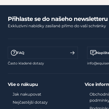
Přihlaste se do našeho newsletteru
Exkluzivní nabídky zasílané přímo do vaší schránky
FAQ
Napišt
Často kladené dotazy
info@equiser
Vše o nákupu
Více infor
Jak nakupovat
Obchodní
podmínk
Nejčastější dotazy
Podmínk