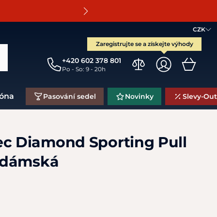
O
CZK
Zaregistrujte se a získejte výhody
+420 602 378 801
Po - So: 9 - 20h
zóna
Pasování sedel
Novinky
Slevy-Out
ec Diamond Sporting Pull
 dámská