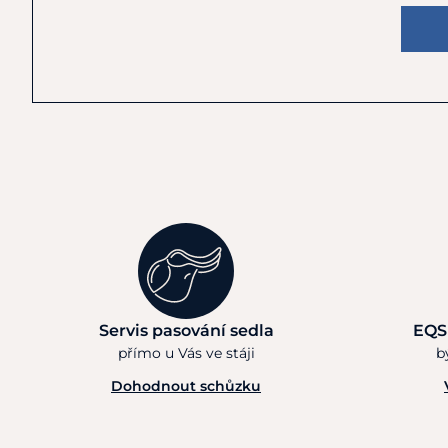
Servis pasování sedla
EQS
přímo u Vás ve stáji
b
Dohodnout schůzku