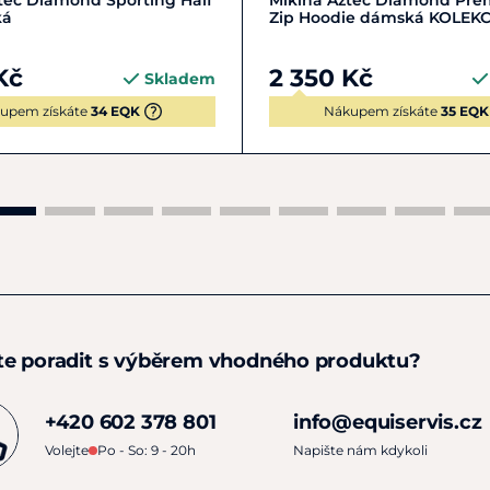
tec Diamond Sporting Half
Mikina Aztec Diamond Pre
ká
Zip Hoodie dámská KOLEK
Kč
2 350 Kč
Skladem
upem získáte
34 EQK
Nákupem získáte
35 EQK
te poradit s výběrem vhodného produktu?
+420 602 378 801
info@equiservis.cz
Volejte
Po - So: 9 - 20h
Napište nám kdykoli