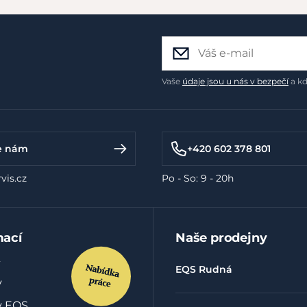
Vaše
údaje jsou u nás v bezpečí
a kd
e nám
+420 602 378 801
vis.cz
Po - So: 9 - 20h
mací
Naše prodejny
EQS Rudná
y
y EQS