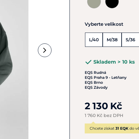
Vyberte velikost
L/40
M/38
S/36
Skladem > 10 ks
EQS Rudná
EQS Praha 9 - Letňany
EQS Brno
EQS Závody
2 130 Kč
1 760 Kč bez DPH
Chcete získat
31 EQK
do vě