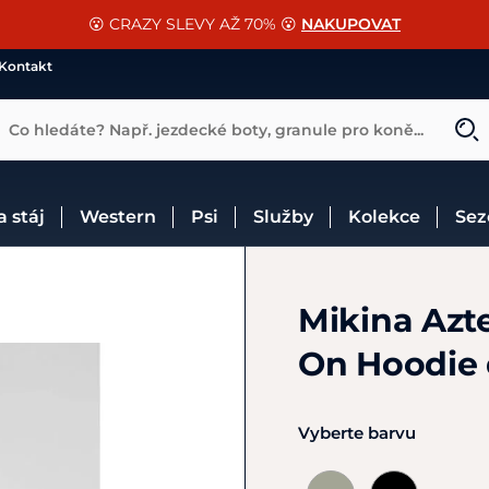
📐Pasování a doplňky k vybraným sedlům ZDARMA 🐴
SLEVA 13% na vše od Cassini!
😮 CRAZY SLEVY AŽ 70% 😮
NAKUPOVAT
CHCI SLEVU
VÍCE INF
Kontakt
Co hledáte? Např. jezdecké boty, granule pro koně...
 a stáj
Western
Psi
Služby
Kolekce
Se
Mikina Azt
On Hoodie
Vyberte barvu