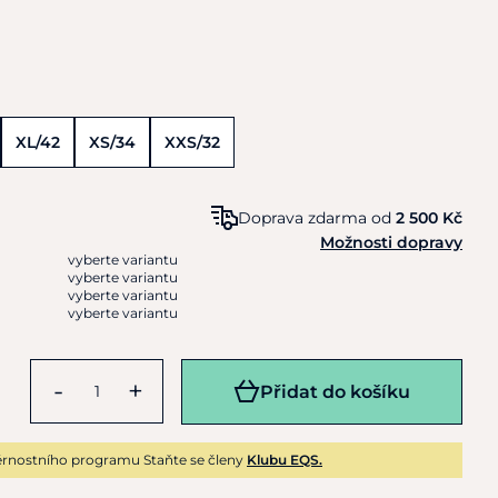
XL/42
XS/34
XXS/32
Doprava zdarma od
2 500 Kč
Možnosti dopravy
vyberte variantu
vyberte variantu
vyberte variantu
vyberte variantu
-
+
Přidat do košíku
rnostního programu Staňte se členy
Klubu EQS.