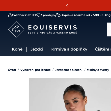
Cashback až 11%
3 prodejny
Doprava zdarma od 2 500 Kč
Blog
Koně
Jezdci
Krmiva a doplňky
Čištění
Úvod
/
Vybavení pro jezdce
/
Jezdecké oblečení
/
Mikiny a svetry