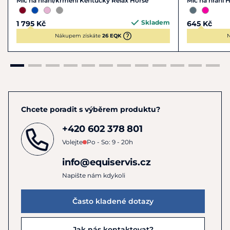
Míč na hraní/krmení Kentucky Relax Horse
Míč na hraní
Skladem
1 795 Kč
645 Kč
Nákupem získáte
26 EQK
N
Chcete poradit s výběrem produktu?
+420 602 378 801
Volejte
Po - So: 9 - 20h
info@equiservis.cz
Napište nám kdykoli
Často kladené dotazy
Jak nás kontaktovat?