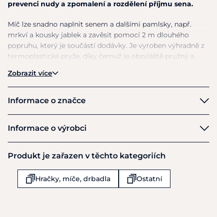
prevenci nudy a zpomalení a rozdělení příjmu sena.
Míč lze snadno naplnit senem a dalšími pamlsky, např.
mrkví a kousky jablek a zavěsit pomocí 2 m dlouhého
popruhu, který je součástí dodávky. Je vyroben výhradně z
termoplastické pryže, díky čemuž je obzvláště pružný a
odolný.
Zobrazit více
Průměr
: 22 cm
Informace o značce
Waldhausen
Informace o výrobci
Výrobce
Produkt je zařazen v těchto kategoriích
Waldhausen GmbH & Co KG
Von Hunefeld Str 53
Hračky, míče, drbadla
Ostatní
Koln-Ossendorf
D-50829
Německo
+49 (0) 221-58801-0