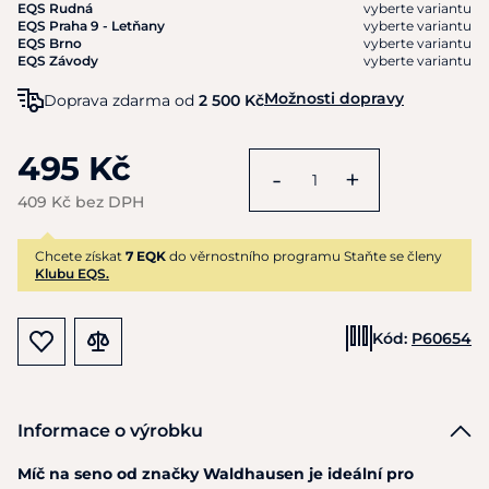
EQS Rudná
vyberte variantu
EQS Praha 9 - Letňany
vyberte variantu
EQS Brno
vyberte variantu
EQS Závody
vyberte variantu
Možnosti dopravy
Doprava zdarma od
2 500 Kč
495 Kč
-
+
409 Kč bez DPH
Chcete získat
7 EQK
do věrnostního programu Staňte se členy
Klubu EQS.
Kód:
P60654
Informace o výrobku
Míč na seno od značky Waldhausen je ideální pro