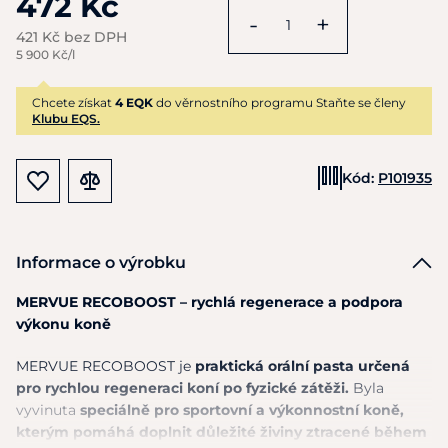
472 Kč
-
+
421 Kč bez DPH
5 900 Kč/l
Chcete získat
4 EQK
do věrnostního programu Staňte se členy
Klubu EQS.
Kód:
P101935
Informace o výrobku
MERVUE RECOBOOST – rychlá regenerace a podpora
výkonu koně
MERVUE RECOBOOST je
praktická orální pasta určená
pro rychlou regeneraci koní po fyzické zátěži.
Byla
vyvinuta
speciálně pro sportovní a výkonnostní koně,
kterým pomáhá doplnit důležité živiny ztracené během