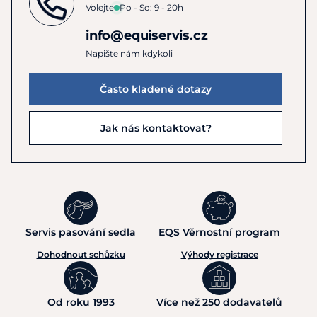
Volejte
Po - So: 9 - 20h
před cestou.
Vytrvalostní disciplíny: 1 tuba 4–8 hodin před soutěží,
info@equiservis.cz
½ tuby po každé etapě.
Napište nám kdykoli
Trénink: ½ tuby po tréninku.
Často kladené dotazy
Upozornění:
Kůň musí mít vždy zajištěný přístup k čerstvé
pitné vodě. Skladujte na suchém a chladném místě mimo
přímé sluneční záření.
Jak nás kontaktovat?
Servis pasování sedla
EQS Věrnostní program
Dohodnout schůzku
Výhody registrace
Od roku 1993
Více než 250 dodavatelů