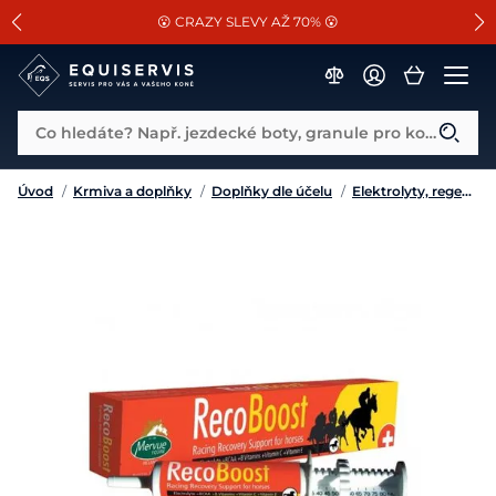
📐Pasování a doplňky k vybraným sedlům ZDARMA 🐴
SLEVA 13% na vše od Cassini!
😮 CRAZY SLEVY AŽ 70% 😮
Co hledáte? Např. jezdecké boty, granule pro koně...
Úvod
/
Krmiva a doplňky
/
Doplňky dle účelu
/
Elektrolyty, regenerace