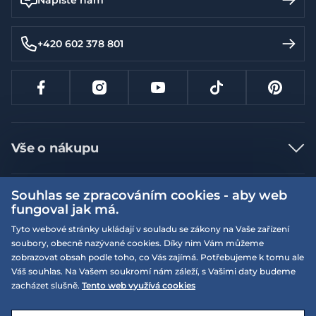
+420 602 378 801
Vše o nákupu
Jak nakupovat
Souhlas se zpracováním cookies - aby web
Více informací
Nejčastější dotazy
fungoval jak má.
Doprava a platba
Obchodní podmínky
Tyto webové stránky ukládají v souladu se zákony na Vaše zařízení
soubory, obecně nazývané cookies. Díky nim Vám můžeme
Vrácení a výměna zboží
Naše prodejny
Podmínky EQS věrnostního klubu
zobrazovat obsah podle toho, co Vás zajímá. Potřebujeme k tomu ale
Reklamace
Váš souhlas. Na Vašem soukromí nám záleží, s Vašimi daty budeme
On-line katalogy
EQS Rudná
zacházet slušně.
Tento web využívá cookies
Velikostní tabulky
09:00 - 20:00
Kariéra
Nyní otevřeno
© 2026 EQUISERVIS spol. s r.o. - založeno 1993
E-shop vytvořila a technicky zajišťuje
SIMPLIA.cz