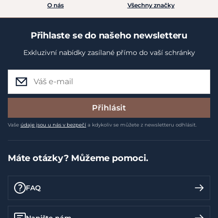
O nás
Všechny značky
Přihlaste se do našeho newsletteru
Exkluzivní nabídky zasílané přímo do vaší schránky
Přihlásit
Vaše
údaje jsou u nás v bezpečí
a kdykoliv se můžete z newsletteru odhlásit.
Máte otázky? Můžeme pomoci.
FAQ
Napište nám