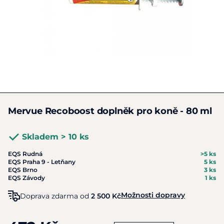
Mervue Recoboost doplněk pro koně - 80 ml
Skladem > 10 ks
EQS Rudná
>5 ks
EQS Praha 9 - Letňany
5 ks
EQS Brno
3 ks
EQS Závody
1 ks
Možnosti dopravy
Doprava zdarma od
2 500 Kč