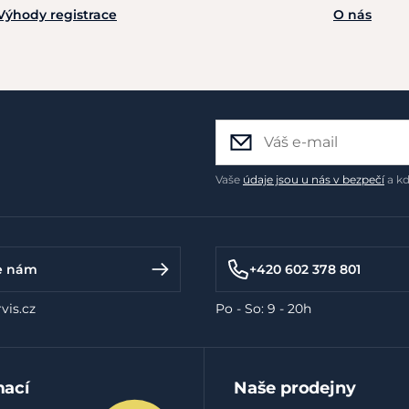
Výhody registrace
O nás
Vaše
údaje jsou u nás v bezpečí
a kd
e nám
+420 602 378 801
vis.cz
Po - So: 9 - 20h
mací
Naše prodejny