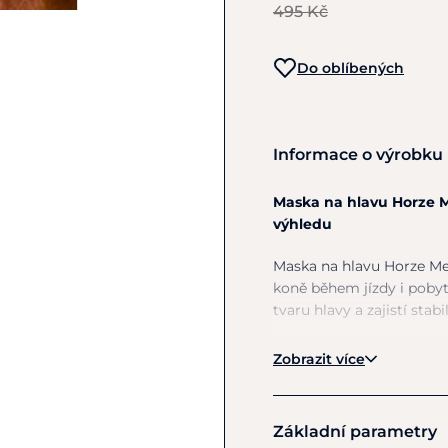
495 Kč
Do oblíbených
Informace o výrobku
Maska na hlavu Horze 
výhledu
Maska na hlavu Horze Me
koně během jízdy i poby
tvaru hlavy a zajistí stab
Vyrobena
z jemné a ela
Zobrazit více
poskytuje účinnou ochran
Transparentní síťovina
kůň může plně soustředi
Základní parametry