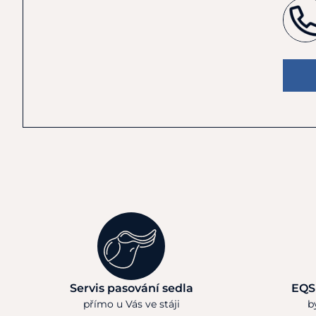
Servis pasování sedla
EQS
přímo u Vás ve stáji
b