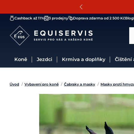
Cashback až 11%
3 prodejny
Doprava zdarma od 2 500 Kč
Blog
Koně
Jezdci
Krmiva a doplňky
Čištění
Úvod
/
Vybavení pro koně
/
Čabraky a masky
/
Masky proti hmyz