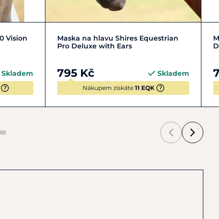
L | XL
COB | M
FULL | L
PONY | S
0 Vision
Maska na hlavu Shires Equestrian
M
Pro Deluxe with Ears
D
795 Kč
Skladem
Skladem
Nákupem získáte
11 EQK