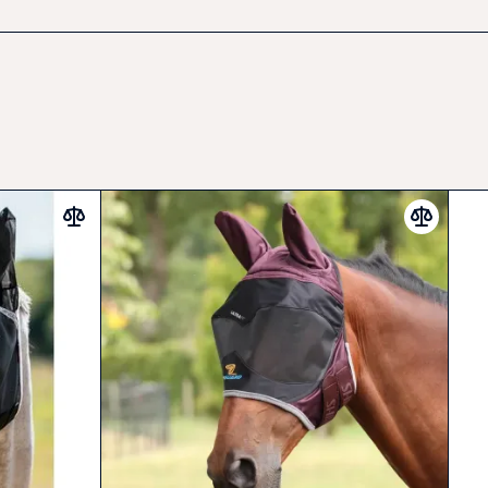
dnější a bezpečnější jízdu bez obtěžujícího hmyzu –
aktickým řešením pro každodenní použití.
ý program s běžnými pracími prostředky bez bělidel a
ně na vzduchu, nesušte v sušičce.