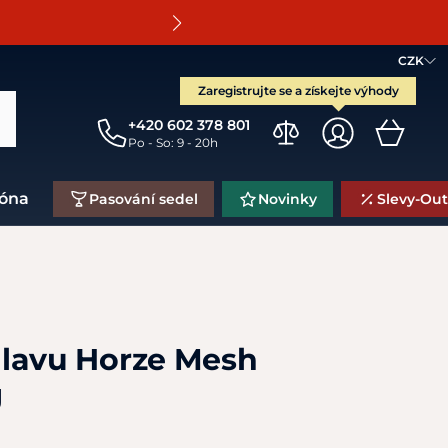
O
CZK
Zaregistrujte se a získejte výhody
+420 602 378 801
Po - So: 9 - 20h
zóna
Pasování sedel
Novinky
Slevy-Out
lavu Horze Mesh
J