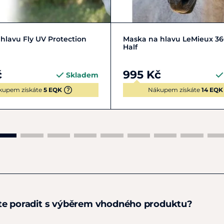
M
FOAL
FULL | L
+ 2
COB | M
FULL | L
XFUL
hlavu Fly UV Protection
Maska na hlavu LeMieux 36
Half
č
995 Kč
Skladem
kupem získáte
5 EQK
Nákupem získáte
14 EQK
te poradit s výběrem vhodného produktu?