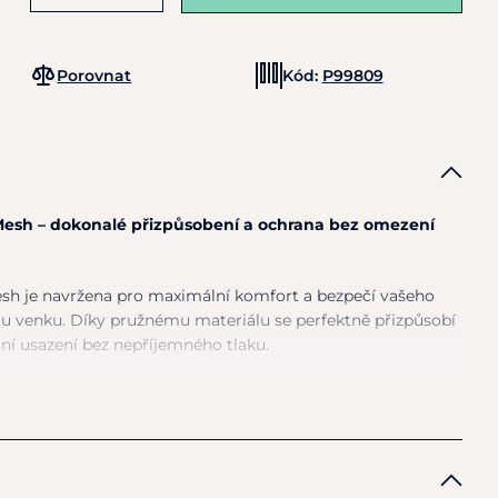
Porovnat
Kód:
P99809
Mesh – dokonalé přizpůsobení a ochrana bez omezení
sh je navržena pro maximální komfort a bezpečí vašeho
tu venku. Díky pružnému materiálu se perfektně přizpůsobí
ilní usazení bez nepříjemného tlaku.
stické Lycra tkaniny s prodyšnou micromesh strukturou
,
u proti hmyzu, aniž by omezovala viditelnost.
 kolem očí
a uší zajišťuje přirozený výhled a pohodlí, takže se
t na výkon bez rušivých podnětů.