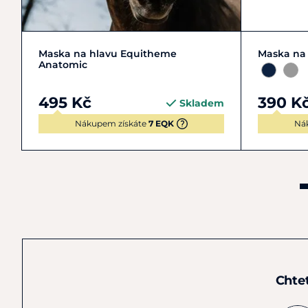
COB | M
FULL | L
PONY | S
COB | 
Maska na hlavu Equitheme
Maska na 
Anatomic
495 Kč
390 K
Skladem
Nákupem získáte
7 EQK
Ná
Chte