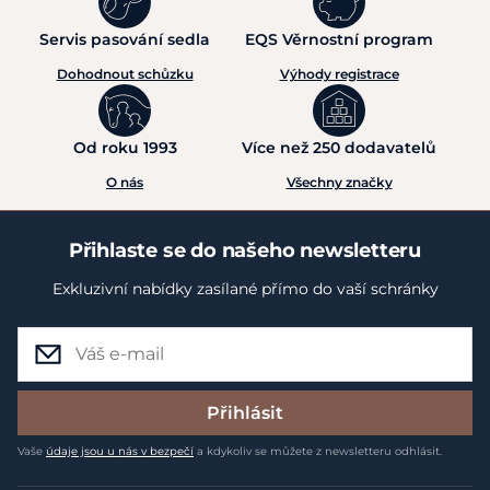
Servis pasování sedla
EQS Věrnostní program
Dohodnout schůzku
Výhody registrace
Od roku 1993
Více než 250 dodavatelů
O nás
Všechny značky
Přihlaste se do našeho newsletteru
Exkluzivní nabídky zasílané přímo do vaší schránky
Přihlásit
Vaše
údaje jsou u nás v bezpečí
a kdykoliv se můžete z newsletteru odhlásit.