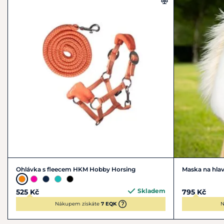
shop@hkm-sports.com
Materiál:
100% polyester
Pokyny k péči:
Doporučeno ruční čištění nebo jemné praní
na 30 °C. Nesušit v sušičce.
Upozornění:
Nevhodné pro děti do 3 let.
Ohlávka s fleecem HKM Hobby Horsing
Maska na hla
Skladem
525 Kč
795 Kč
Nákupem získáte
7 EQK
N