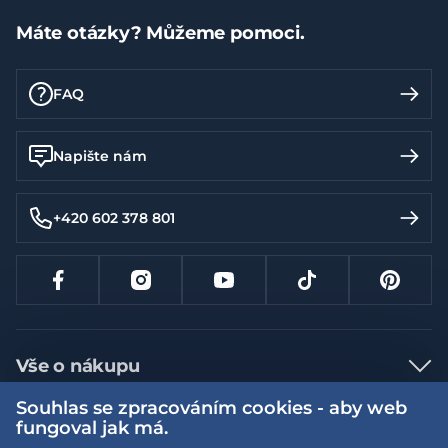
Máte otázky? Můžeme pomoci.
FAQ
Napište nám
+420 602 378 801
Vše o nákupu
Jak nakupovat
Souhlas se zpracováním cookies - aby web
fungoval jak má.
Více informací
Nejčastější dotazy