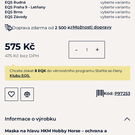
EQS Rudná
vyberte variantu
EQS Praha 9 - Letňany
vyberte variantu
EQS Brno
vyberte variantu
EQS Závody
vyberte variantu
Možnosti dopravy
Doprava zdarma od
2 500 Kč
575 Kč
-
+
475 Kč bez DPH
Chcete získat
8 EQK
do věrnostního programu Staňte se členy
Klubu EQS.
Kód:
P97253
Informace o výrobku
Maska na hlavu HKM Hobby Horse – ochrana a