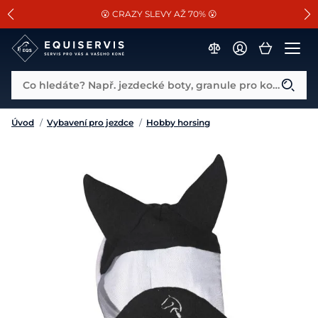
📐Pasování a doplňky k vybraným sedlům ZDARMA 🐴
SLEVA 13% na vše od Cassini!
😮 CRAZY SLEVY AŽ 70% 😮
Co hledáte? Např. jezdecké boty, granule pro koně...
Úvod
/
Vybavení pro jezdce
/
Hobby horsing