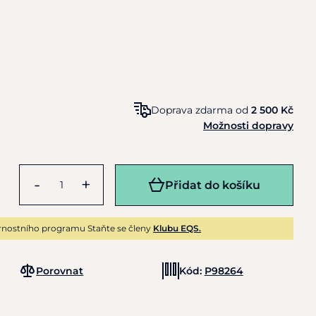
Doprava zdarma od
2 500 Kč
Možnosti dopravy
-
+
Přidat do košíku
rnostního programu Staňte se členy
Klubu EQS.
Porovnat
Kód:
P98264