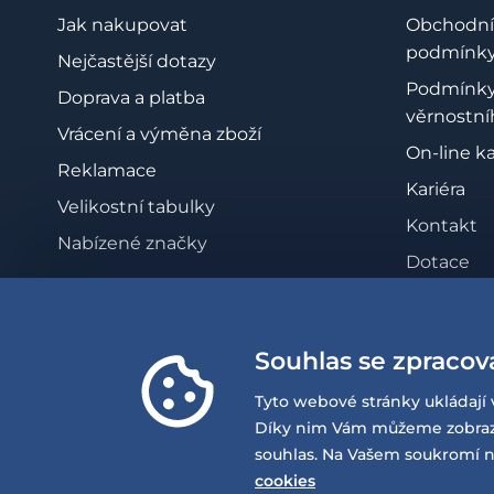
Jak nakupovat
Obchodní
podmínk
Nejčastější dotazy
Podmínk
Doprava a platba
věrnostní
Vrácení a výměna zboží
On-line k
Reklamace
Kariéra
Velikostní tabulky
Kontakt
Nabízené značky
Dotace
Zásady oc
osobních 
Souhlas se zpracov
Whistleb
Prohlášen
Tyto webové stránky ukládají 
přístupno
Díky nim Vám můžeme zobrazov
souhlas. Na Vašem soukromí n
cookies