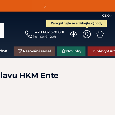
O
CZK
Zaregistrujte se a získejte výhody
+420 602 378 801
Po - So: 9 - 20h
zóna
Pasování sedel
Novinky
Slevy-Out
hlavu HKM Ente