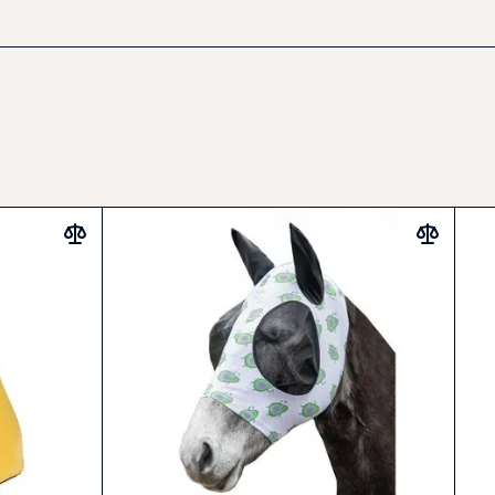
 GmbH
í hlavě koně
é provedení na teplé dny
nečním faktorem 50+
žlutou kačenkou
i na pastvinu
me prát na šetrný program při nízké teplotě, nepoužívat
 a nechat volně uschnout.