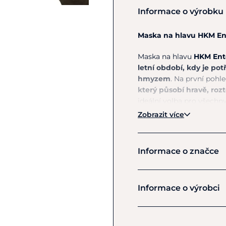
Informace o výrobku
Maska na hlavu HKM En
Maska na hlavu
HKM Ent
letní období, kdy je pot
hmyzem
. Na první pohl
který působí hravě, ro
ideální volba pro všechny
vzhledem.
Zobrazit více
Materiál se dobře přiz
zbytečného tlaku.
Mask
Informace o značce
zatímco integrovaná U
citlivou oblast hlavy př
společníkem do výběhu i 
HKM
Informace o výrobci
ochrany a zábavného v
spolehlivá ochra
Výrobce
lehký a elastický 