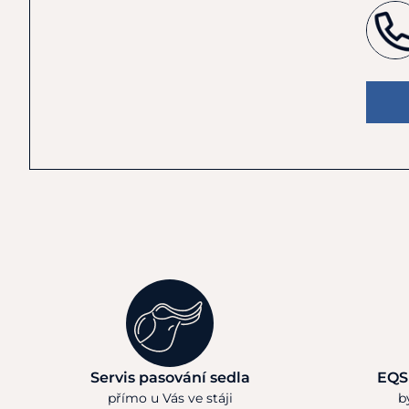
Servis pasování sedla
EQS
přímo u Vás ve stáji
b