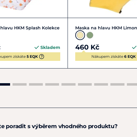
FULL | L
PONY | S
COB | M
FULL | L
PON
 hlavu HKM Splash Kolekce
Maska na hlavu HKM Limo
č
460 Kč
Skladem
kupem získáte
5 EQK
Nákupem získáte
6 EQK
te poradit s výběrem vhodného produktu?