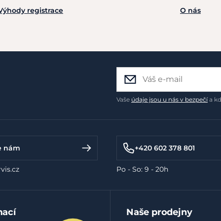
Výhody registrace
O nás
Vaše
údaje jsou u nás v bezpečí
a kd
e nám
+420 602 378 801
vis.cz
Po - So: 9 - 20h
mací
Naše prodejny