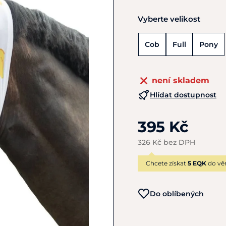
Vyberte velikost
Cob
Full
Pony
není skladem
Hlídat dostupnost
395 Kč
326 Kč bez DPH
Chcete získat
5 EQK
do vě
Do oblíbených