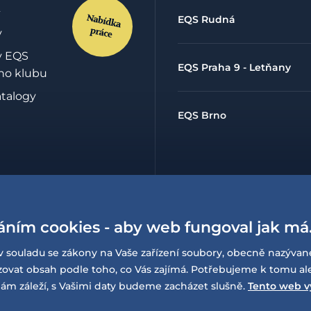
EQS Rudná
y
y EQS
EQS Praha 9 - Letňany
ho klubu
atalogy
EQS Brno
hrany
údajů
áním cookies - aby web fungoval jak má
lowing
í o
v souladu se zákony na Vaše zařízení soubory, obecně nazývan
sti
at obsah podle toho, co Vás zajímá. Potřebujeme k tomu al
ám záleží, s Vašimi daty budeme zacházet slušně.
Tento web v