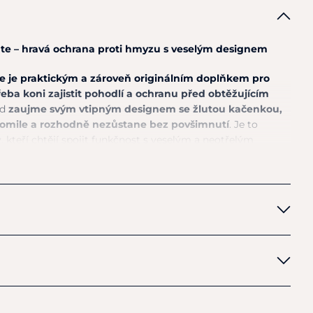
te – hravá ochrana proti hmyzu s veselým designem
e
je praktickým a zároveň originálním doplňkem pro
řeba koni zajistit pohodlí a ochranu před obtěžujícím
ed
zaujme svým vtipným designem se žlutou kačenkou,
ztomile a rozhodně nezůstane bez povšimnutí
. Je to
, kteří chtějí spojit funkčnost s veselým a neotřelým
působí hlavě koně a poskytuje pohodlné nošení bez
a
spolehlivě chrání před mouchami a dalším hmyzem,
V ochrana se slunečním faktorem
50+
pomáhá chránit
ed intenzivním sluncem. Tento model je skvělým
na pastvinu a nabízí
ideální kombinaci komfortu,
zhledu.
na proti mouchám a hmyzu
materiál pro pohodlné nošení