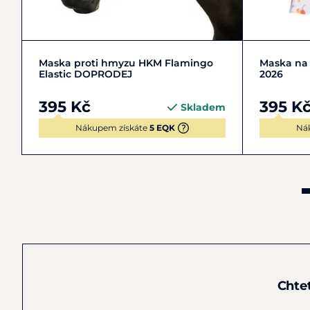
COB | M
FULL | L
PONY | S
Maska proti hmyzu HKM Flamingo
Maska na
Elastic DOPRODEJ
2026
395 Kč
395 K
Skladem
Nákupem získáte
5 EQK
Ná
Chte