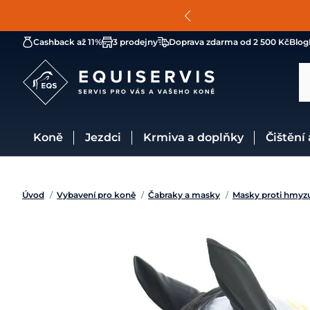
Cashback až 11%
3 prodejny
Doprava zdarma od 2 500 Kč
Blog
Koně
Jezdci
Krmiva a doplňky
Čištění
Úvod
/
Vybavení pro koně
/
Čabraky a masky
/
Masky proti hmyz