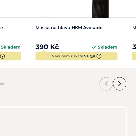
Y | S
COB | M
FULL | L
PONY | S
ne
Maska na hlavu HKM Avokado
M
390 Kč
Skladem
Skladem
Nákupem získáte
5 EQK