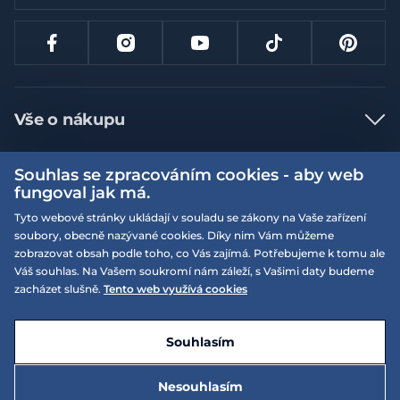
Vše o nákupu
Jak nakupovat
Souhlas se zpracováním cookies - aby web
Více informací
Nejčastější dotazy
fungoval jak má.
Doprava a platba
Tyto webové stránky ukládají v souladu se zákony na Vaše zařízení
Obchodní podmínky
soubory, obecně nazývané cookies. Díky nim Vám můžeme
Vrácení a výměna zboží
Naše prodejny
Podmínky EQS věrnostního klubu
zobrazovat obsah podle toho, co Vás zajímá. Potřebujeme k tomu ale
Váš souhlas. Na Vašem soukromí nám záleží, s Vašimi daty budeme
Reklamace
On-line katalogy
zacházet slušně.
Tento web využívá cookies
EQS Rudná
Velikostní tabulky
Nyní zavřeno ‧ otevřeno od 09:00, Pá
Kariéra
© 2026 EQUISERVIS spol. s r.o. - založeno 1993
E-shop vytvořila a technicky zajišťuje
SIMPLIA.cz
Nabízené značky
Kontakt
Souhlasím
Dotace
EQS Praha 9 - Letňany
Nesouhlasím
Nyní zavřeno ‧ otevřeno od 09:00, Pá
995 Kč
Zásady ochrany osobních údajů
Do košíku