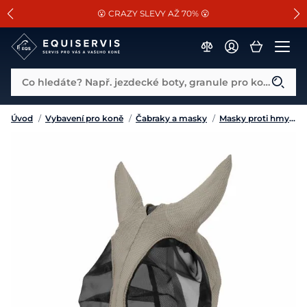
📐Pasování a doplňky k vybraným sedlům ZDARMA 🐴
SLEVA 13% na vše od Cassini!
😮 CRAZY SLEVY AŽ 70% 😮
Co hledáte? Např. jezdecké boty, granule pro koně...
Úvod
/
Vybavení pro koně
/
Čabraky a masky
/
Masky proti hmyzu