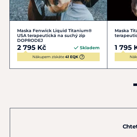
COB | M
XFULL | XL
Maska Fenwick Liquid Titanium®
Maska Ti
USA terapeutická na suchý zip
terapeuti
DOPRODEJ
2 795 Kč
1 795 
Skladem
Nákupem získáte
41 EQK
Nák
Chte