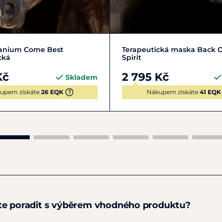
COB | M
FULL | L
COB | M
FULL | L
tanium Come Best
Terapeutická maska Back O
cká
Spirit
Kč
2 795 Kč
Skladem
upem získáte
26 EQK
Nákupem získáte
41 EQK
te poradit s výběrem vhodného produktu?