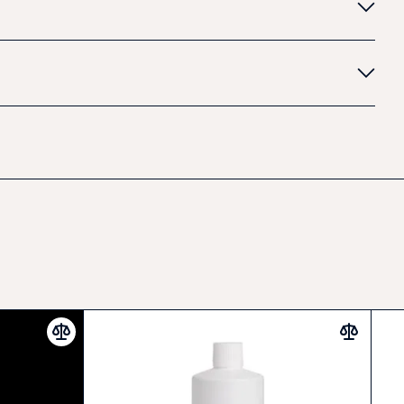
tváří maska léčivé, regenerační infračervené
dporuje tvorbu serotoninu
u
koně.
SA
je
při výrobě zapracováno tekuté titanové vlákno,( proto
eré
se
nevymývá
a
je
v
masce stálé.
vý koním pohodlný antibakteriální materiál, bez jakékoli
 nikde netlačí.
i:
ikostech
od
pony
po
Xfull
s
ušima
i
bez uší
v
černé
a
tm.
.com
velikost uzdečky cob tak
mu
sedí velikost M
a
u uzdečky
 maska správně fungovala, používat
ji
pravidelně
a
vždy
děním
.
 24/7,
na
transport,
na
závody,
do
výběhu.