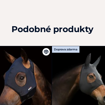
Barvy: černá
a
šedá
Velikosti: S, M, L, XL
Podobné produkty
Doprava zdarma