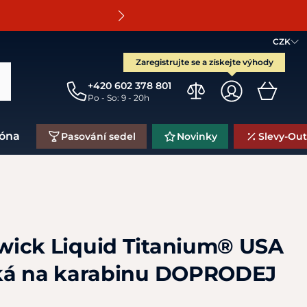
O
CZK
Zaregistrujte se a získejte výhody
+420 602 378 801
Po - So: 9 - 20h
zóna
Pasování sedel
Novinky
Slevy-Out
ick Liquid Titanium® USA
cká na karabinu DOPRODEJ