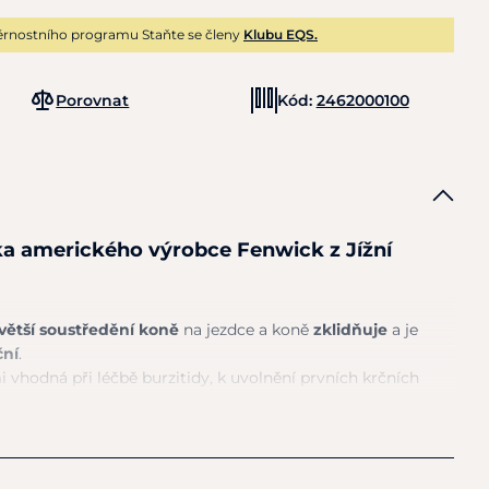
rnostního programu Staňte se členy
Klubu EQS.
Porovnat
Kód:
2462000100
ka amerického výrobce Fenwick
z
Jížní
větší soustředění koně
na
jezdce
a
koně
zklidňuje
a
je
ční
.
 vhodná při léčbě burzitidy,
k
uvolnění prvních krčních
řebujete ochránit dutiny koně.