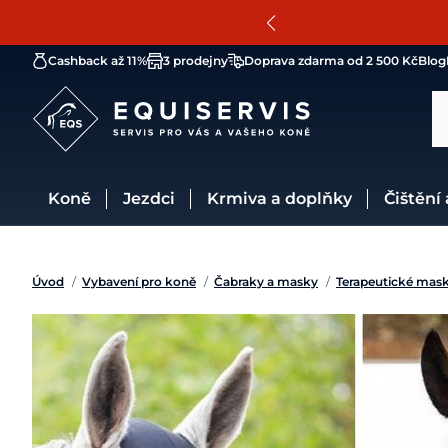
Cashback až 11%
3 prodejny
Doprava zdarma od 2 500 Kč
Blog
Koně
Jezdci
Krmiva a doplňky
Čištění
Úvod
/
Vybavení pro koně
/
Čabraky a masky
/
Terapeutické mas