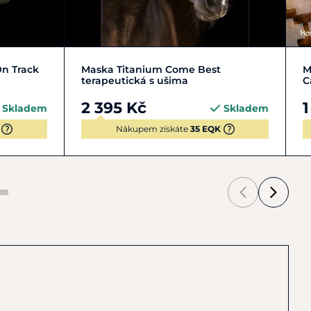
Zobrazit detail
n Track
Maska Titanium Come Best
M
terapeutická s ušima
C
2 395 Kč
1
Skladem
Skladem
Nákupem získáte
35 EQK