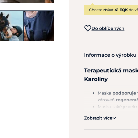
Chcete získat
41 EQK
do vě
Do oblíbených
Informace o výrobku
Terapeutická mas
Karolíny
Maska
podporuje 
zároveň
regenera
Maska také
je
velmi
obratlů, pokud pot
Zobrazit více
Jak funguje: