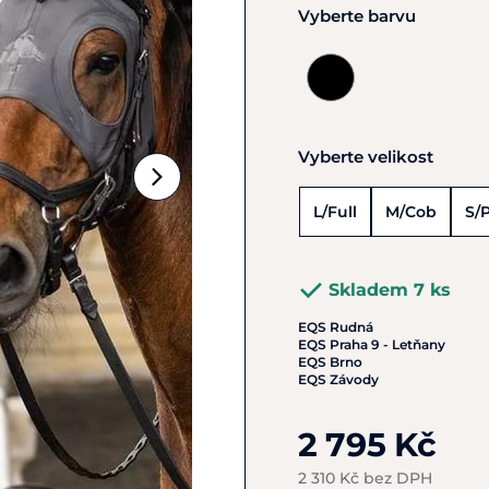
Vyberte barvu
Vyberte velikost
L/Full
M/Cob
S/
Skladem 7 ks
EQS Rudná
EQS Praha 9 - Letňany
EQS Brno
EQS Závody
2 795 Kč
2 310 Kč bez DPH