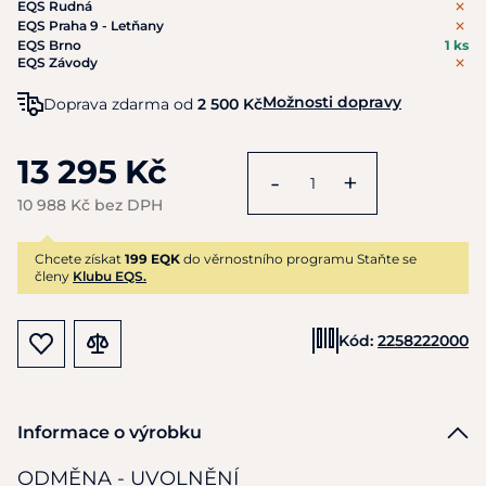
EQS Rudná
EQS Praha 9 - Letňany
EQS Brno
1 ks
EQS Závody
Možnosti dopravy
Doprava zdarma od
2 500 Kč
13 295 Kč
-
+
10 988 Kč bez DPH
Chcete získat
199 EQK
do věrnostního programu Staňte se
členy
Klubu EQS.
Kód:
2258222000
Informace o výrobku
ODMĚNA - UVOLNĚNÍ