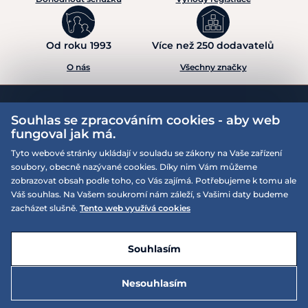
Nabíjejte, když masáž zeslábne.
Od roku 1993
Více než 250 dodavatelů
Lehká
a
dobře přenosná masážní deka, která stimuluje
O nás
Všechny značky
svaly
v
oblasti zad koně. Klinicky prokázáno,
že
navrací
pružnost
a
podporuje relaxaci. Deka
je
perfektně tvarovaná,
aby kopírovala tvar koňských zad
a
zajistila jejich pokrytí
Přihlaste se do našeho newsletteru
od
kohoutku
po
bederní oblast, padne širokému spektru
Souhlas se zpracováním cookies - aby web
koní
fungoval jak má.
a
poníků. Deka
je
vybavena novou výkonnou baterií
s
Exkluzivní nabídky zasílané přímo do vaší schránky
univerzální nabíječkou
a
nabízí tři různé úrovně masážní
Tyto webové stránky ukládají v souladu se zákony na Vaše zařízení
intenzity. Deka
je
vhodná pro zahřátí před vlastní prací, pro
soubory, obecně nazývané cookies. Díky nim Vám můžeme
lepší
a
rychlejší uvolnění svalů
po
práci
a
pro zmírnění
zobrazovat obsah podle toho, co Vás zajímá. Potřebujeme k tomu ale
problémů
se
zády.
Váš souhlas. Na Vašem soukromí nám záleží, s Vašimi daty budeme
zacházet slušně.
Tento web využívá cookies
Přihlásit
Vaše
údaje jsou u nás v bezpečí
a kdykoliv se můžete z newsletteru odhlásit.
Souhlasím
Máte otázky? Můžeme pomoci.
Nesouhlasím
13 295 Kč
Do košíku