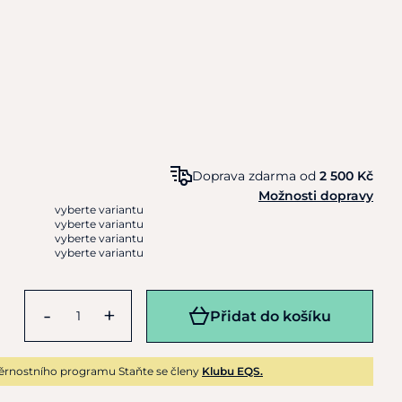
Doprava zdarma od
2 500 Kč
Možnosti dopravy
vyberte variantu
vyberte variantu
vyberte variantu
vyberte variantu
-
+
Přidat do košíku
ěrnostního programu Staňte se členy
Klubu EQS.