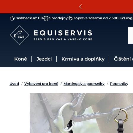
Cashback až 11%
3 prodejny
Doprava zdarma od 2 500 Kč
Blog
Koně
Jezdci
Krmiva a doplňky
Čištění
Úvod
/
Vybavení pro koně
/
Martingaly a poprsníky
/
Poprsníky