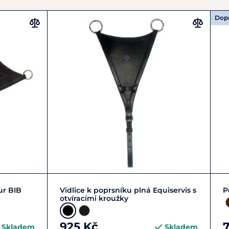
Dop
Zobrazit detail
ur BIB
Vidlice k poprsníku plná Equiservis s
P
otvíracími kroužky
925 Kč
Skladem
Skladem