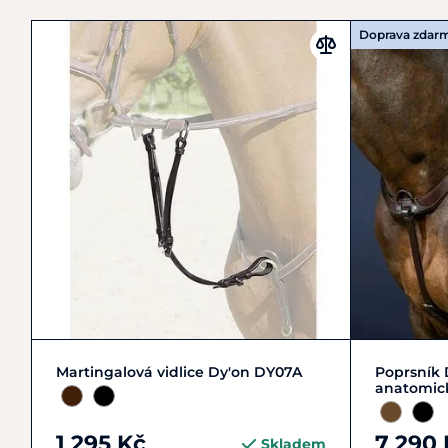
Doprava zdar
Cob
Full
Pony
Martingalová vidlice Dy'on DY07A
Poprsník 
anatomic
1 295 Kč
7 290 
Skladem