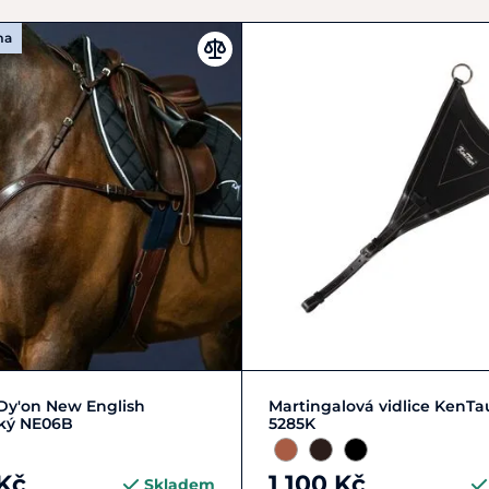
ma
Cob
Full
Zobrazit detail
Dy'on New English
Martingalová vidlice KenTa
ký NE06B
5285K
Kč
1 100 Kč
Skladem