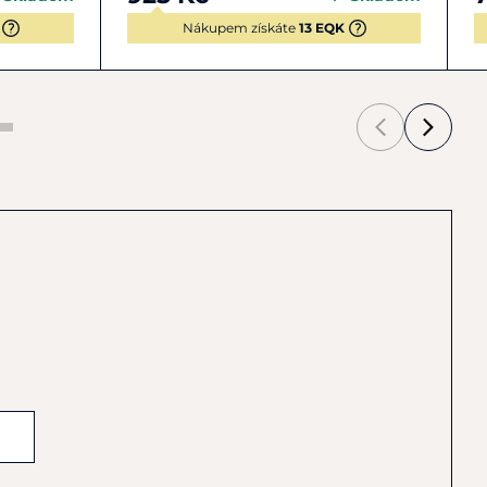
Nákupem získáte
13 EQK