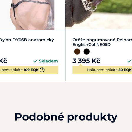
Zobrazit detail
Zobrazit detail
 Dy'on DY06B anatomický
Otěže pogumované Pelham
EnglishCol NE05D
Kč
3 395 Kč
Skladem
upem získáte
109 EQK
Nákupem získáte
50 EQK
Podobné produkty