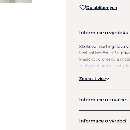
Do oblíbených
Informace o výrobku
Skoková martingalová vi
kvalitní hovězí kůže, p
klasickopu přezku
a
možn
zachycení přední nohy 
prošívání
v
krémové bar
Zobrazit více
Informace o značce
Dy'on
Informace o výrobci