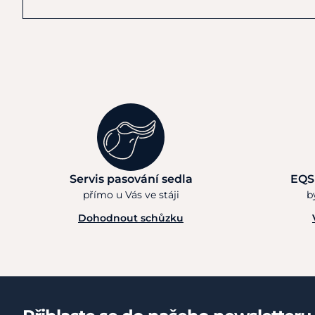
Servis pasování sedla
EQS
přímo u Vás ve stáji
b
Dohodnout schůzku