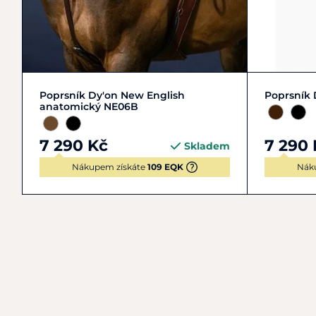
Cob
Full
Poprsník Dy'on New English
Poprsník
anatomický NE06B
7 290 Kč
7 290 
Skladem
Nákupem získáte
109 EQK
Nák