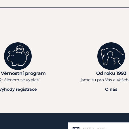
 Věrnostní program
Od roku 1993
ýt členem se vyplatí
jsme tu pro Vás a Vaše
Výhody registrace
O nás