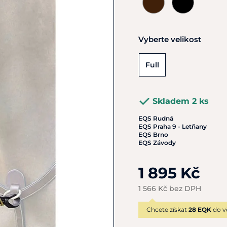
Vyberte velikost
Full
Skladem 2 ks
EQS Rudná
EQS Praha 9 - Letňany
EQS Brno
EQS Závody
1 895 Kč
1 566 Kč bez DPH
Chcete získat
28 EQK
do v