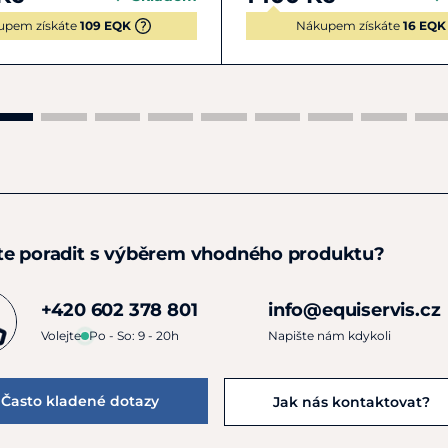
upem získáte
109 EQK
Nákupem získáte
16 EQK
te poradit s výběrem vhodného produktu?
+420 602 378 801
info@equiservis.cz
Volejte
Po - So: 9 - 20h
Napište nám kdykoli
Často kladené dotazy
Jak nás kontaktovat?