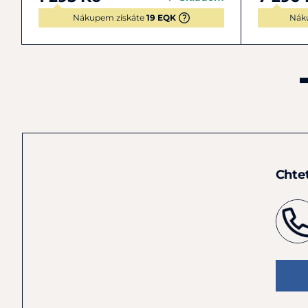
Nákupem získáte
19 EQK
Nák
Chte