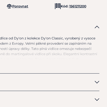
Porovnat
Kód:
1561211200
dlice
od
Dy'on
z
kolekce Dy'on Classic, vyrobený
z
vysoce
ůvodem
z
Evropy. Velmi pěkné provedení
se
zapínáním
na
ostí úpravy délky. Tato plná vidlice omezuje nebezpečí
koně
do
martingalové vidlice při skoku. Elegantní kontrastní
vě
a
mosazné kování. Barva: černá. Velikost: Full.