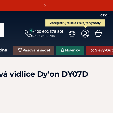
O
CZK
Zaregistrujte se a získejte výhody
+420 602 378 801
Po - So: 9 - 20h
zóna
Pasování sedel
Novinky
Slevy-Out
vá vidlice Dy'on DY07D