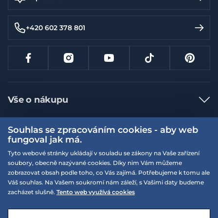
+420 602 378 801
Vše o nákupu
Jak nakupovat
Souhlas se zpracováním cookies - aby web
Více informací
Nejčastější dotazy
fungoval jak má.
Doprava a platba
Tyto webové stránky ukládají v souladu se zákony na Vaše zařízení
Obchodní podmínky
soubory, obecně nazývané cookies. Díky nim Vám můžeme
Vrácení a výměna zboží
Naše prodejny
Podmínky EQS věrnostního klubu
zobrazovat obsah podle toho, co Vás zajímá. Potřebujeme k tomu ale
Váš souhlas. Na Vašem soukromí nám záleží, s Vašimi daty budeme
Reklamace
On-line katalogy
zacházet slušně.
Tento web využívá cookies
EQS Rudná
Velikostní tabulky
Nyní zavřeno ‧ otevřeno od 09:00, Po
Kariéra
© 2026 EQUISERVIS spol. s r.o. - založeno 1993
E-shop vytvořila a technicky zajišťuje
SIMPLIA.cz
Nabízené značky