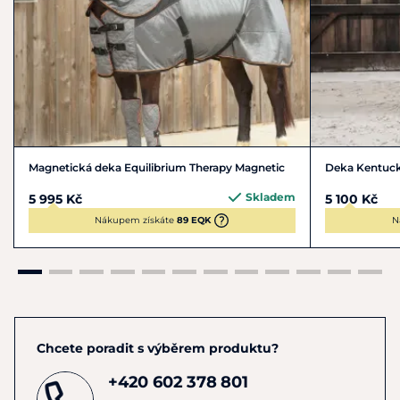
nebo kardiostimulátory, o
tevřené rány nebo infekce,
e
pilepsie nebo jiné neurologické poruchy...
Magnetická deka Equilibrium Therapy Magnetic
Deka Kentuck
Skladem
5 995 Kč
5 100 Kč
Nákupem získáte
89 EQK
N
Chcete poradit s výběrem produktu?
+420 602 378 801