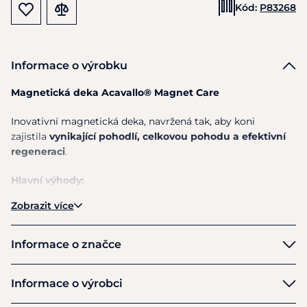
Kód:
P83268
Informace o výrobku
Magnetická deka Acavallo® Magnet Care
Inovativní magnetická deka, navržená tak, aby koni
zajistila
vynikající pohodlí, celkovou pohodu a efektivní
regeneraci
.
Hlavní výhody:
Zobrazit více
Stimuluje krevní oběh
, vylučování toxinů a
regenerační procesy
Snižuje bolest, otoky a záněty
Informace o značce
Pomáhá koni relaxovat
, podporuje jeho
psychofyzickou pohodu
Acavallo
Informace o výrobci
Zvyšuje komfort
a pomáhá
snižovat stres při
přepravě