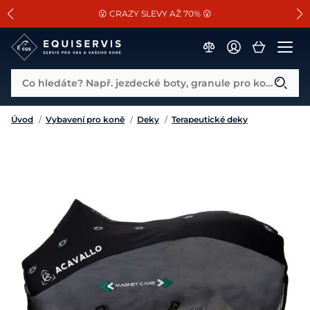
📐Pasování a doplňky k vybraným sedlům ZDARMA 🐴
SLEVA 13% na vše od Cassini!
😮 CRAZY SLEVY AŽ 70% 😮
Co hledáte? Např. jezdecké boty, granule pro koně...
Úvod
/
Vybavení pro koně
/
Deky
/
Terapeutické deky