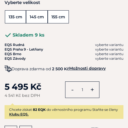
Vyberte velikost
135 cm
145 cm
155 cm
Skladem 9 ks
EQS Rudná
vyberte variantu
EQS Praha 9 - Letňany
vyberte variantu
EQS Brno
vyberte variantu
EQS Závody
vyberte variantu
Možnosti dopravy
Doprava zdarma od
2 500 Kč
5 495 Kč
-
+
4 541 Kč bez DPH
Chcete získat
82 EQK
do věrnostního programu Staňte se členy
Klubu EQS.