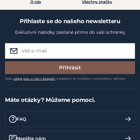
O nás
Všechny značky
Přihlaste se do našeho newsletteru
Exkluzivní nabídky zasílané přímo do vaší schránky
Přihlásit
Vaše
údaje jsou u nás v bezpečí
a kdykoliv se můžete z newsletteru odhlásit.
Máte otázky? Můžeme pomoci.
FAQ
Napište nám