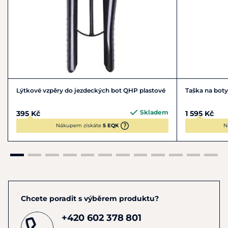
Lýtkové vzpěry do jezdeckých bot QHP plastové
Taška na boty
Skladem
395 Kč
1 595 Kč
Nákupem získáte
5 EQK
N
Chcete poradit s výběrem produktu?
+420 602 378 801