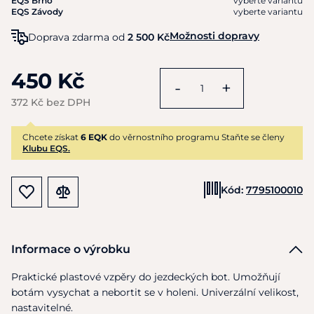
EQS Brno
vyberte variantu
EQS Závody
vyberte variantu
Možnosti dopravy
Doprava zdarma od
2 500 Kč
450 Kč
-
+
372 Kč bez DPH
Chcete získat
6 EQK
do věrnostního programu Staňte se členy
Klubu EQS.
Kód:
7795100010
Informace o výrobku
Praktické plastové vzpěry
do
jezdeckých bot. Umožňují
botám vysychat
a
nebortit
se
v holeni. Univerzální velikost,
nastavitelné.