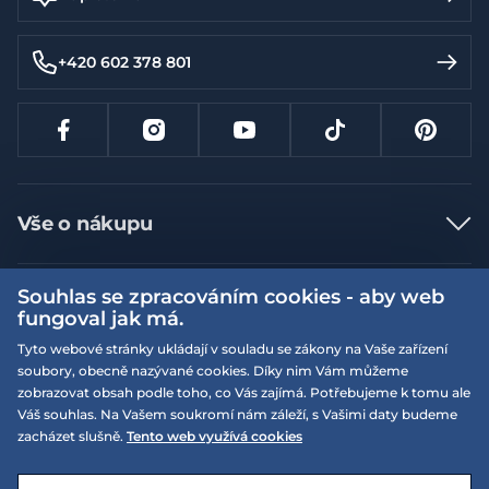
+420 602 378 801
Vše o nákupu
Jak nakupovat
Souhlas se zpracováním cookies - aby web
Více informací
Nejčastější dotazy
fungoval jak má.
Doprava a platba
Obchodní podmínky
Tyto webové stránky ukládají v souladu se zákony na Vaše zařízení
soubory, obecně nazývané cookies. Díky nim Vám můžeme
Vrácení a výměna zboží
Naše prodejny
Podmínky EQS věrnostního klubu
zobrazovat obsah podle toho, co Vás zajímá. Potřebujeme k tomu ale
Reklamace
Váš souhlas. Na Vašem soukromí nám záleží, s Vašimi daty budeme
On-line katalogy
EQS Rudná
zacházet slušně.
Tento web využívá cookies
Velikostní tabulky
Nyní zavřeno ‧ otevřeno od 09:00, So
Kariéra
© 2026 EQUISERVIS spol. s r.o. - založeno 1993
E-shop vytvořila a technicky zajišťuje
SIMPLIA.cz
Nabízené značky