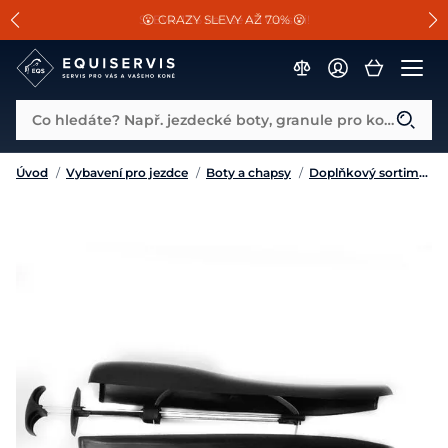
📐Pasování a doplňky k vybraným sedlům ZDARMA 🐴
SLEVA 13% na vše od Cassini!
😮 CRAZY SLEVY AŽ 70% 😮
Co hledáte? Např. jezdecké boty, granule pro koně...
Úvod
/
Vybavení pro jezdce
/
Boty a chapsy
/
Doplňkový sortiment k obuvi