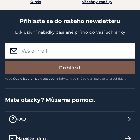
O nás
Všechny značky
Přihlaste se do našeho newsletteru
Exkluzivní nabídky zasílané přímo do vaší schránky
Přihlásit
Vaše
údaje jsou u nás v bezpečí
a kdykoliv se můžete z newsletteru odhlásit.
Máte otázky? Můžeme pomoci.
FAQ
Napište nám