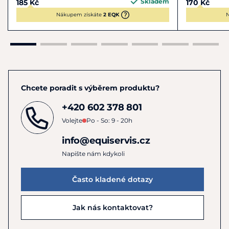
Skladem
185 Kč
170 Kč
Nákupem získáte
2 EQK
N
Chcete poradit s výběrem produktu?
+420 602 378 801
Volejte
Po - So: 9 - 20h
info@equiservis.cz
Napište nám kdykoli
Často kladené dotazy
Jak nás kontaktovat?