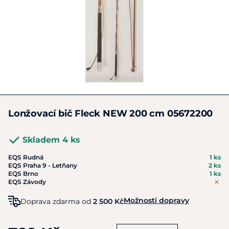
Lonžovací bič Fleck NEW 200 cm 05672200
Skladem 4 ks
EQS Rudná
1 ks
EQS Praha 9 - Letňany
2 ks
EQS Brno
1 ks
EQS Závody
Možnosti dopravy
Doprava zdarma od
2 500 Kč