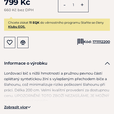
799 Kč
-
+
660 Kč bez DPH
Chcete získat
11 EQK
do věrnostního programu Staňte se členy
Klubu EQS.
Kód:
1711112200
Informace o výrobku
Lonžovací bič
s
nižší hmotností
a
pružnou pevnou částí
oplétaný syntetickou žíní
s
vylepšeným přechodem biče
a
šlahounu, což minimalizuje riziko poškození šlahounu při
práci. Délka 200 cm. Velmi kvalitní provedení
za
dostupnou
cenu. UPOZORNĚNÍ: TOTO ZBOŽÍ NEZASÍLÁME,
JE
MOŽNÝ
POUZE OSOBNÍ ODBĚR.
Zobrazit více