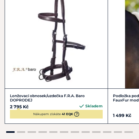
Lonžovací obnosek/uzdečka F.R.A. Baro
Podložka pod 
DOPRODEJ
FauxFur modr
Skladem
2 795 Kč
Nákupem získáte
41 EQK
1 499 Kč