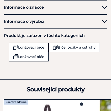
Informace o značce
Fleck
Informace o výrobci
Výrobce
Produkt je zařazen v těchto kategoriích
FLECK GmbH & Co.
Hauptstraße 34 - Postfach 26
Lonžovací biče
Biče, bičíky a ostruhy
Schwarzach
D-74869
Lonžovací biče
Německo
+49 (0) 6262-92010
maisack@fleck-co.de
Související produkty
Doprava zdarma