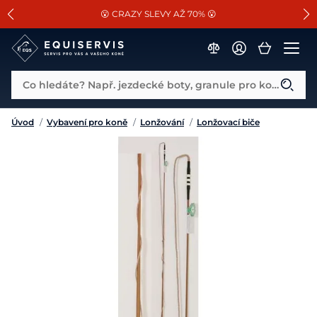
📐Pasování a doplňky k vybraným sedlům ZDARMA 🐴
SLEVA 13% na vše od Cassini!
😮 CRAZY SLEVY AŽ 70% 😮
Co hledáte? Např. jezdecké boty, granule pro koně...
Úvod
/
Vybavení pro koně
/
Lonžování
/
Lonžovací biče