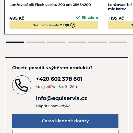
Lonžovací bič Fleck vcelku 200 cm 05654200
Lonžovací bi
mix barev
Skladem
495 Kč
1 195 Kč
Nákupem získáte
7 EQK
N
Chcete poradit s výběrem produktu?
+420 602 378 801
Volejte
Po - So: 9 - 20h
info@equiservis.cz
Napište nám kdykoli
Často kladené dotazy