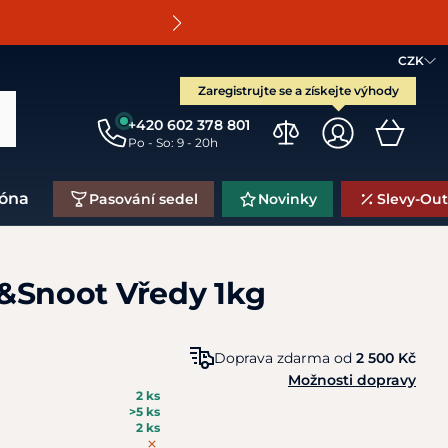
O
CZK
Zaregistrujte se a získejte výhody
+420 602 378 801
Po - So: 9 - 20h
zóna
Pasování sedel
Novinky
Slevy-Out
&Snoot Vředy 1kg
Doprava zdarma od
2 500 Kč
Možnosti dopravy
2 ks
>5 ks
2 ks