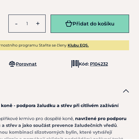
-
+
Přidat do košíku
rnostního programu Staňte se členy
Klubu EQS.
Porovnat
Kód:
P104232
koně - podpora žaludku a střev při citlivém zažívání
oplňkové krmivo pro dospělé koně,
navržené pro podporu
 a střev a jako součást prevence žaludečních vředů
.
ou kombinaci slizotvorných bylin, které vytvářejí