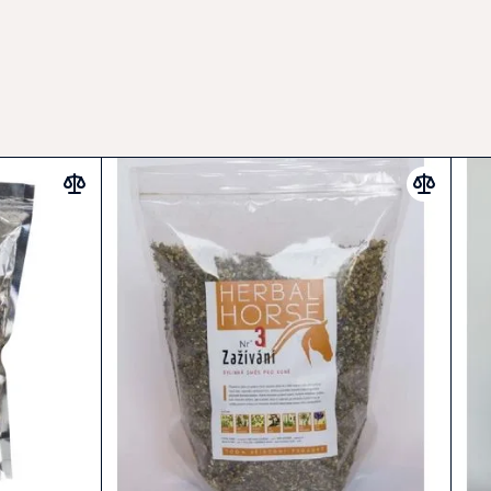
otnosti přibližně 500 kg:
3× denně
 4–8 týdnů
podávání: 5 dní podávat, 2 dny vynechat
dispozici dostatek čerstvé pitné vody.
m klisnám.
obí dopingových kontrol. Doporučuje se vysadit minimálně
m.
 mohou zpomalit vstřebávání některých perorálně
 Léky podávejte alespoň 2 hodiny před nebo po podání
nenahrazuje pestrou krmnou dávku a veterinární péči.