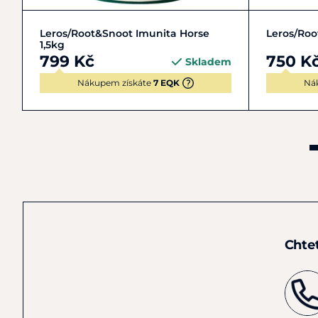
Do košíku
Leros/Root&Snoot Imunita Horse
Leros/Roo
1,5kg
799 Kč
750 K
Skladem
Nákupem získáte
7 EQK
Ná
Chte