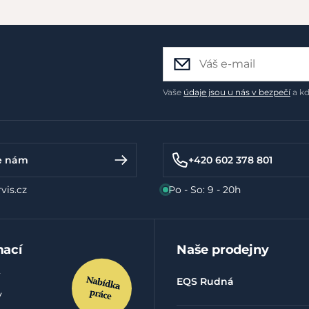
Vaše
údaje jsou u nás v bezpečí
a kd
e nám
+420 602 378 801
vis.cz
Po - So: 9 - 20h
mací
Naše prodejny
EQS Rudná
y