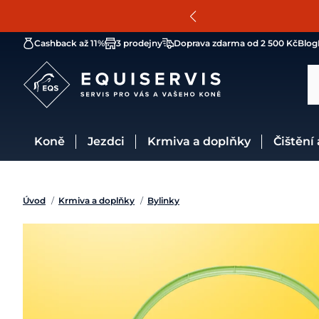
Cashback až 11%
3 prodejny
Doprava zdarma od 2 500 Kč
Blog
Koně
Jezdci
Krmiva a doplňky
Čištění
Úvod
/
Krmiva a doplňky
/
Bylinky