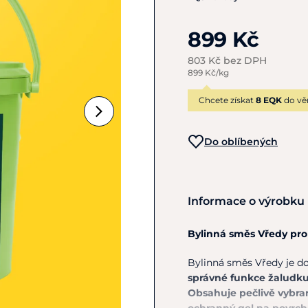
899 Kč
803 Kč bez DPH
899 Kč/kg
Chcete získat
8 EQK
do vě
Do oblíbených
Informace o výrobku
Bylinná směs Vředy pro 
Bylinná směs Vředy je d
správné funkce žaludku
Obsahuje pečlivě vybran