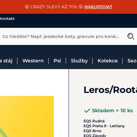
📐Pasování a doplňky k vybraným sedlům ZDARMA 🐴
SLEVA 13% na vše od Cassini!
😮 CRAZY SLEVY AŽ 70% 😮
NAKUPOVAT
CHCI SLEVU
VÍCE INF
Kontakt
Co hledáte? Např. jezdecké boty, granule pro koně...
 a stáj
Western
Psi
Služby
Kolekce
Se
Leros/Root
Skladem > 10 ks
EQS Rudná
EQS Praha 9 - Letňany
EQS Brno
EQS Závody