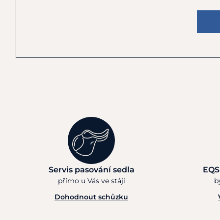
Servis pasování sedla
EQS
přímo u Vás ve stáji
b
Dohodnout schůzku