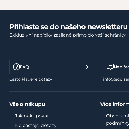
Přihlaste se do našeho newsletteru
Exkluzivní nabídky zasílané přímo do vaší schránky
FAQ
Napišt
Často kladené dotazy
info@equiser
Vše o nákupu
Více infor
Jak nakupovat
Obchodní
podmínk
Nejčastější dotazy