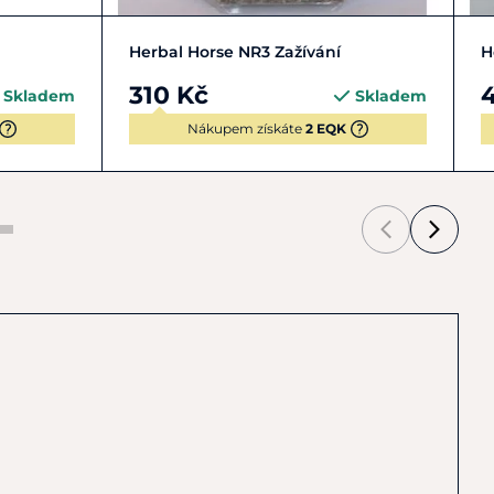
Zobrazit detail
Herbal Horse NR3 Zažívání
H
310 Kč
Skladem
Skladem
Nákupem získáte
2 EQK