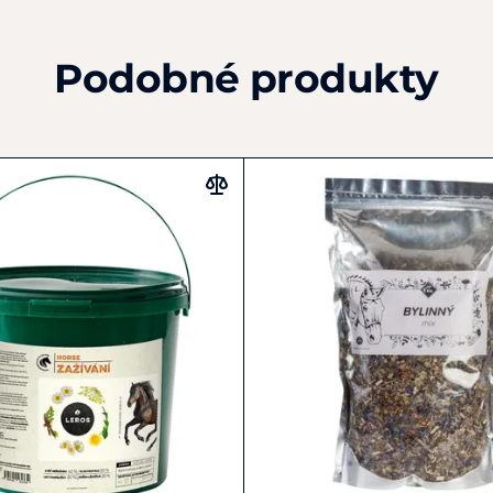
Průměrně velký kůň o hm
Podobné produkty
30 g (2 odměrky) 
podávejte po dobu
doporučeno pulzní 
Kůň musí mít neustále k 
Upozornění:
Nepodávejte březí
Nepodávejte v obd
7 dní před závode
Slizotvorné látky
podávaných léčiv.
směsi.
Doplňkové krmivo 