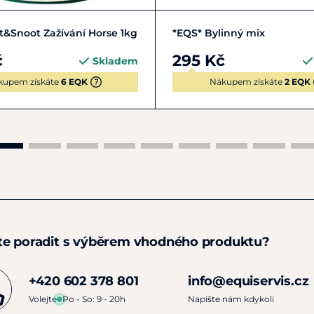
Do košíku
Zobrazit detail
t&Snoot Zažívání Horse 1kg
*EQS* Bylinný mix
č
295 Kč
Skladem
kupem získáte
6 EQK
Nákupem získáte
2 EQK
te poradit s výběrem vhodného produktu?
+420 602 378 801
info@equiservis.cz
Volejte
Po - So: 9 - 20h
Napište nám kdykoli