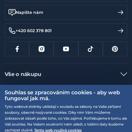
Napište nám
+420 602 378 801
Vše o nákupu
Jak nakupovat
Souhlas se zpracováním cookies - aby web
Více informací
Nejčastější dotazy
fungoval jak má.
Doprava a platba
Tyto webové stránky ukládají v souladu se zákony na Vaše zařízení
Obchodní podmínky
soubory, obecně nazývané cookies. Díky nim Vám můžeme
Vrácení a výměna zboží
Naše prodejny
Podmínky EQS věrnostního klubu
zobrazovat obsah podle toho, co Vás zajímá. Potřebujeme k tomu ale
Váš souhlas. Na Vašem soukromí nám záleží, s Vašimi daty budeme
Reklamace
On-line katalogy
zacházet slušně.
Tento web využívá cookies
EQS Rudná