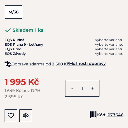
M/38
Skladem 1 ks
EQS Rudná
vyberte variantu
EQS Praha 9 - Letňany
vyberte variantu
EQS Brno
vyberte variantu
EQS Závody
vyberte variantu
Možnosti dopravy
Doprava zdarma od
2 500 Kč
1 995 Kč
-
+
1 649 Kč bez DPH
2 595 Kč
Kód:
P77646