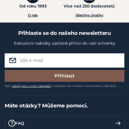
Od roku 1993
Více než 250 dodavatelů
O nás
Všechny značky
Přihlaste se do našeho newsletteru
Exkluzivní nabídky zasílané přímo do vaší schránky
Přihlásit
Vaše
údaje jsou u nás v bezpečí
a kdykoliv se můžete z newsletteru odhlásit.
Máte otázky? Můžeme pomoci.
FAQ