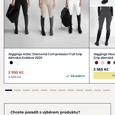
Jeggings Aztec Diamond Compression Full Grip
Jeggings Maxi
dámské Kolekce 2025
Grip dámské
2 565 Kč
2 995 Kč
N
Skladem
4 535 Kč
Chcete poradit s výběrem produktu?