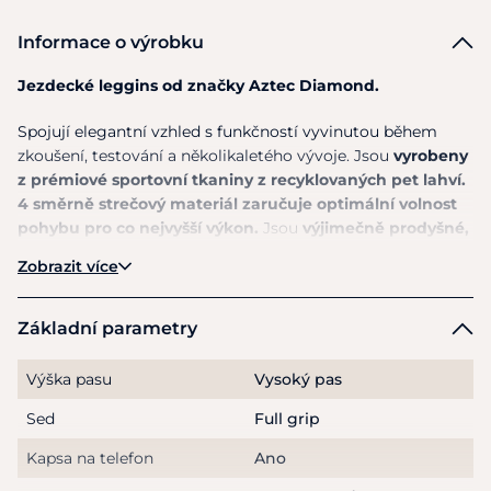
Informace o výrobku
Jezdecké leggins od značky Aztec Diamond.
Spojují elegantní vzhled s funkčností vyvinutou během
zkoušení, testování a několikaletého vývoje. Jsou
vyrobeny
z prémiové sportovní tkaniny z recyklovaných pet lahví.
4 směrně strečový materiál zaručuje optimální volnost
pohybu pro co nejvyšší výkon.
Jsou
výjimečně prodyšné,
rychle schnou a spolehlivě odvádí pot od těla
, takže vás
Zobrazit více
udrží vás v suchu a komfortu. Jsou navrženy s středně
vysokým pasem.
Zakřivené boční panely
pro maximální
volnost v sedle.
Celogripový sed zajišťuje podporu a lepší
Základní parametry
stabilitu
.
Pro uložení vašich nezbytností, nebo mobilního
telefonu poslouží
hluboká boční kapsa
. Celkový vzhled
Výška pasu
Vysoký pas
doplňuji decentní loga značky.
Sed
Full grip
Jsou vhodné pro každodenní nošení. Tyto jezdecké leggins
Kapsa na telefon
Ano
uspokojí nároky i těch nejnáročnějších jezdců.