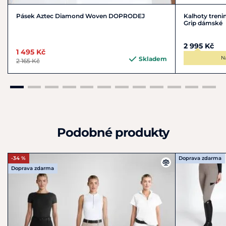
Pásek Aztec Diamond Woven DOPRODEJ
Kalhoty treni
Grip dámské
2 995 Kč
1 495 Kč
N
Skladem
2 165 Kč
Podobné produkty
-34 %
Doprava zdarma
Doprava zdarma