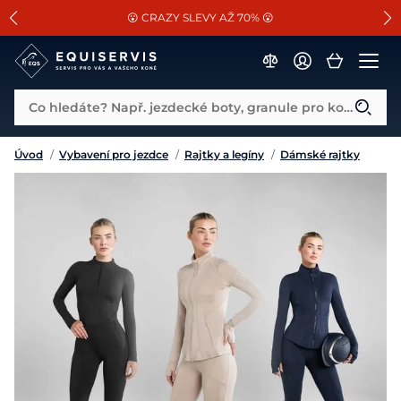
📐Pasování a doplňky k vybraným sedlům ZDARMA 🐴
SLEVA 13% na vše od Cassini!
😮 CRAZY SLEVY AŽ 70% 😮
Co hledáte? Např. jezdecké boty, granule pro koně...
Úvod
/
Vybavení pro jezdce
/
Rajtky a legíny
/
Dámské rajtky