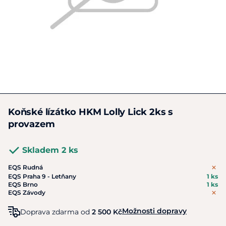
Koňské lízátko HKM Lolly Lick 2ks s
provazem
Skladem 2 ks
EQS Rudná
EQS Praha 9 - Letňany
1 ks
EQS Brno
1 ks
EQS Závody
Možnosti dopravy
Doprava zdarma od
2 500 Kč