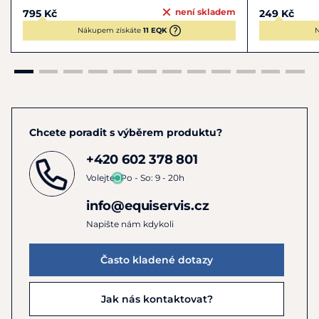
není skladem
795 Kč
249 Kč
Nákupem získáte
11 EQK
N
Chcete poradit s výběrem produktu?
+420 602 378 801
Volejte
Po - So: 9 - 20h
info@equiservis.cz
Napište nám kdykoli
Často kladené dotazy
Jak nás kontaktovat?