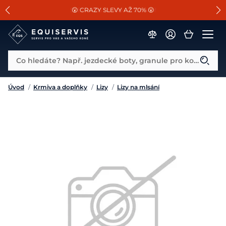
📐Pasování a doplňky k vybraným sedlům ZDARMA 🐴
SLEVA 13% na vše od Cassini!
😮 CRAZY SLEVY AŽ 70% 😮
Co hledáte? Např. jezdecké boty, granule pro koně...
Úvod
/
Krmiva a doplňky
/
Lizy
/
Lizy na mlsání