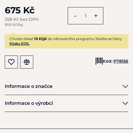
675 Kč
-
+
558 Kč bez DPH
900 Kč/kg
Chcete získat
10 EQK
do věrnostního programu Staňte se členy
Klubu EQS.
Kód:
P78156
Informace o značce
HKM
Informace o výrobci
Výrobce
HKM Sports Equipment GmbH
Veldenhauser Str 240