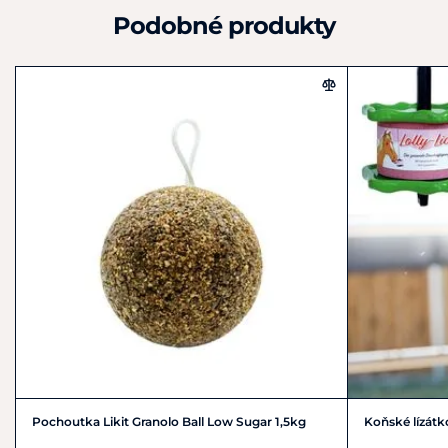
Neuenhaus
Podobné produkty
D49828
Německo
+49 4959 4198980
shop@hkm-sports.com
Pochoutka Likit Granolo Ball Low Sugar 1,5kg
Koňské lízátk