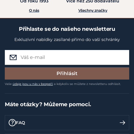
Od roku 1993
Více než 250 dodavatelů
O nás
Všechny značky
Přihlaste se do našeho newsletteru
Exkluzivní nabídky zasílané přímo do vaší schránky
Přihlásit
Vaše
údaje jsou u nás v bezpečí
a kdykoliv se můžete z newsletteru odhlásit.
Máte otázky? Můžeme pomoci.
FAQ