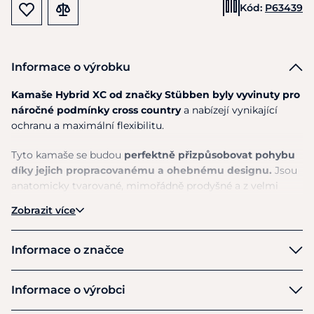
Kód:
P63439
Informace o výrobku
Kamaše Hybrid XC od značky Stübben byly vyvinuty pro
náročné podmínky cross country
a nabízejí vynikající
ochranu a maximální flexibilitu.
Tyto kamaše se budou
perfektně přizpůsobovat pohybu
díky jejich propracovanému a ohebnému designu.
Jsou
anatomicky tvarované, mimořádně prodyšné a z velmi
příjemných materiálů.
Zobrazit více
Pro vysokou funkčnost jsou navrženy
v třívrstvém
designu
. Pevná vnější ochranná vrstva je doplněna tlumící
Informace o značce
vrstvou
s pokročilou XRD pěnou
a účinně zmírňuje až 90
% nárazového šoku. Tento inovativní materiál zůstává
Stübben
Informace o výrobci
poddajný, ale při nárazu se okamžitě uzamkne a poskytuje
bezkonkurenční ochranu.
Vnitřní podšívka
, která je po celé