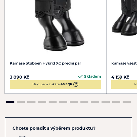
Kamaše Stübben Hybrid XC přední pár
Kamaše všest
Skladem
3 090 Kč
4 159 Kč
Nákupem získáte
46 EQK
N
Chcete poradit s výběrem produktu?