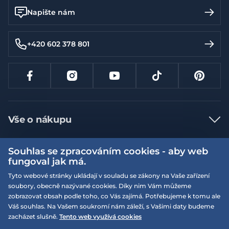
Napište nám
+420 602 378 801
Vše o nákupu
Jak nakupovat
Souhlas se zpracováním cookies - aby web
Více informací
Nejčastější dotazy
fungoval jak má.
Doprava a platba
Tyto webové stránky ukládají v souladu se zákony na Vaše zařízení
Obchodní podmínky
soubory, obecně nazývané cookies. Díky nim Vám můžeme
Vrácení a výměna zboží
Naše prodejny
Podmínky EQS věrnostního klubu
zobrazovat obsah podle toho, co Vás zajímá. Potřebujeme k tomu ale
Váš souhlas. Na Vašem soukromí nám záleží, s Vašimi daty budeme
Reklamace
On-line katalogy
zacházet slušně.
Tento web využívá cookies
EQS Rudná
Velikostní tabulky
Nyní zavřeno ‧ otevřeno od 09:00, Po
Kariéra