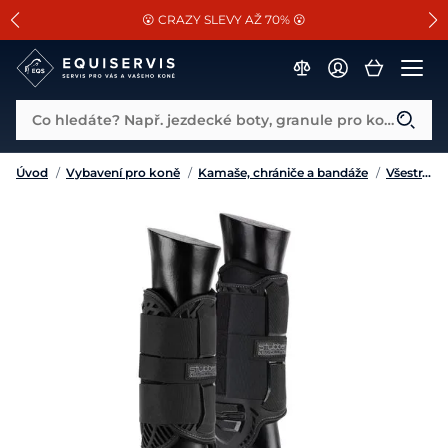
📐Pasování a doplňky k vybraným sedlům ZDARMA 🐴
SLEVA 13% na vše od Cassini!
😮 CRAZY SLEVY AŽ 70% 😮
Co hledáte? Např. jezdecké boty, granule pro koně...
Úvod
/
Vybavení pro koně
/
Kamaše, chrániče a bandáže
/
Všestranné kamaše