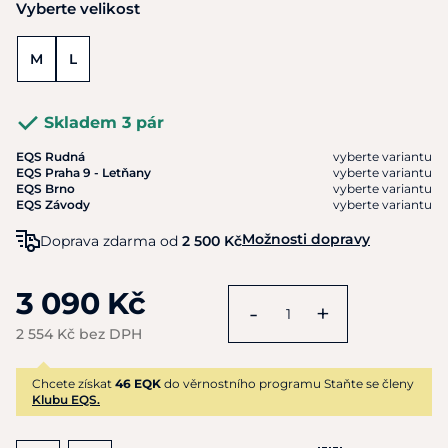
Vyberte velikost
M
L
Skladem 3 pár
EQS Rudná
vyberte variantu
EQS Praha 9 - Letňany
vyberte variantu
EQS Brno
vyberte variantu
EQS Závody
vyberte variantu
Možnosti dopravy
Doprava zdarma od
2 500 Kč
3 090 Kč
-
+
2 554 Kč bez DPH
Chcete získat
46 EQK
do věrnostního programu Staňte se členy
Klubu EQS.