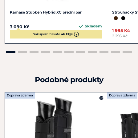
Kamaše Stübben Hybrid XC přední pár
Strouhačky S
Skladem
3 090 Kč
1 995 Kč
Nákupem získáte
46 EQK
2 295 Kč
Podobné produkty
Doprava zdarma
Doprava zdarma