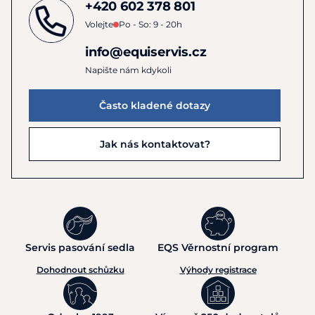
+420 602 378 801
Volejte
Po - So: 9 - 20h
info@equiservis.cz
Napište nám kdykoli
Často kladené dotazy
Jak nás kontaktovat?
Servis pasování sedla
EQS Věrnostní program
Dohodnout schůzku
Výhody registrace