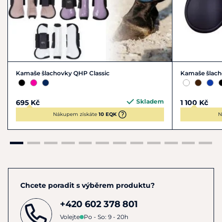
Kamaše šlachovky QHP Classic
Kamaše šlac
Skladem
695 Kč
1 100 Kč
Nákupem získáte
10 EQK
N
Chcete poradit s výběrem produktu?
+420 602 378 801
Volejte
Po - So: 9 - 20h