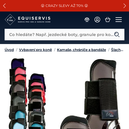
📐Pasování a doplňky k vybraným sedlům ZDARMA 🐴
SLEVA 13% na vše od Cassini!
😮 CRAZY SLEVY AŽ 70% 😮
Co hledáte? Např. jezdecké boty, granule pro koně...
Úvod
/
Vybavení pro koně
/
Kamaše, chrániče a bandáže
/
Šlachovky