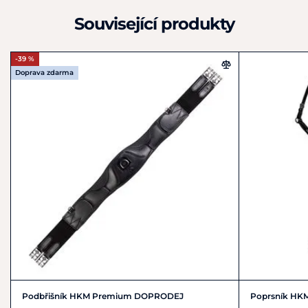
Neuenhaus
Související produkty
D49828
Německo
+49 4959 4198980
-39 %
shop@hkm-sports.com
Doprava zdarma
Podbřišník HKM Premium DOPRODEJ
Poprsník HK