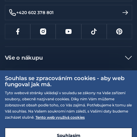
+420 602 378 801
Vše o nákupu
Jak nakupovat
Souhlas se zpracováním cookies - aby web
Více informací
Nejčastější dotazy
fungoval jak má.
Doprava a platba
Obchodní podmínky
Tyto webové stránky ukládají v souladu se zákony na Vaše zařízení
soubory, obecně nazývané cookies. Díky nim Vám můžeme
Vrácení a výměna zboží
Naše prodejny
Podmínky EQS věrnostního klubu
zobrazovat obsah podle toho, co Vás zajímá. Potřebujeme k tomu ale
Reklamace
Váš souhlas. Na Vašem soukromí nám záleží, s Vašimi daty budeme
On-line katalogy
EQS Rudná
zacházet slušně.
Tento web využívá cookies
Velikostní tabulky
09:00 - 20:00
Kariéra
Nyní otevřeno
© 2026 EQUISERVIS spol. s r.o. - založeno 1993
E-shop vytvořila a technicky zajišťuje
SIMPLIA.cz
Nabízené značky
Kontakt
Souhlasím