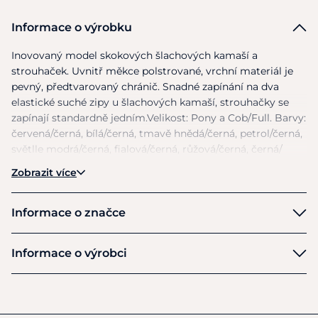
Informace o výrobku
Inovovaný model skokových šlachových kamaší
a
strouhaček. Uvnitř měkce polstrované, vrchní materiál
je
pevný, předtvarovaný chránič. Snadné zapínání
na
dva
elastické suché zipy
u
šlachových kamaší, strouhačky
se
zapínají standardně jedním.Velikost: Pony
a
Cob/Full. Barvy:
červená/černá, bílá/černá, tmavě hnědá/černá, petrol/černá,
světlle modrá/černá, fialová/černá, růžová/černá, černá/
černá, tmavě modrá/černá.
Zobrazit více
Informace o značce
HKM
Informace o výrobci
Výrobce
HKM Sports Equipment GmbH
Veldenhauser Str 240