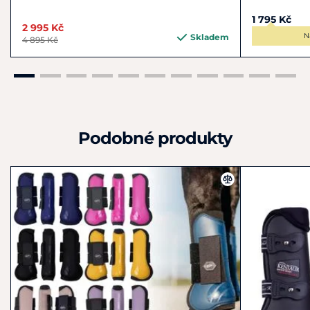
1 795 Kč
2 995 Kč
N
Skladem
4 895 Kč
Podobné produkty