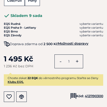
Cob/Full
Pony
Skladem 9 sada
EQS Rudná
vyberte variantu
EQS Praha 9 - Letňany
vyberte variantu
EQS Brno
vyberte variantu
EQS Závody
vyberte variantu
Možnosti dopravy
Doprava zdarma od
2 500 Kč
1 495 Kč
-
+
1 236 Kč bez DPH
Chcete získat
22 EQK
do věrnostního programu Staňte se členy
Klubu EQS.
Kód:
4121190300