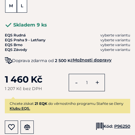
M
L
Skladem 9 ks
EQS Rudná
vyberte variantu
EQS Praha 9 - Letňany
vyberte variantu
EQS Brno
vyberte variantu
EQS Závody
vyberte variantu
Možnosti dopravy
Doprava zdarma od
2 500 Kč
1 460 Kč
-
+
1 207 Kč bez DPH
Chcete získat
21 EQK
do věrnostního programu Staňte se členy
Klubu EQS.
Kód:
P96250