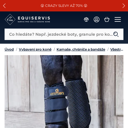
📐Pasování a doplňky k vybraným sedlům ZDARMA 🐴
SLEVA 13% na vše od Cassini!
😮 CRAZY SLEVY AŽ 70% 😮
Co hledáte? Např. jezdecké boty, granule pro koně...
Úvod
/
Vybavení pro koně
/
Kamaše, chrániče a bandáže
/
Všestranné kamaše