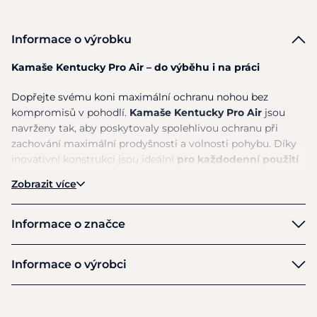
Informace o výrobku
Kamaše Kentucky Pro Air – do výběhu i na práci
Dopřejte svému koni maximální ochranu nohou bez
kompromisů v pohodlí.
Kamaše Kentucky Pro Air
jsou
navrženy tak, aby poskytovaly spolehlivou ochranu při
zachování maximální prodyšnosti a volnosti pohybu. Díky
inovativní konstrukci jsou ideální
pro každodenní použití
ve výběhu i při práci s koněm
.
Zobrazit více
Vnější část kamaší tvoří
flexibilní struktura ve tvaru
plástve
, která kombinuje pevnost a pružnost. Chrání nohu
Informace o značce
před nárazy a zároveň umožňuje
optimální cirkulaci
vzduchu
, takže se nohy koně nepřehřívají.
Kentucky
Informace o výrobci
Vnitřní část je vyrobena z
3D spacer materiálu
, který
Výrobce
výborně tlumí nárazy, je velmi prodyšný a rychle schne.
Díky tomu pomáhá udržovat nohy koně v suchu a pohodlí i
Global International Products NV