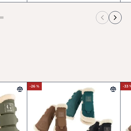
-26 %
-33 