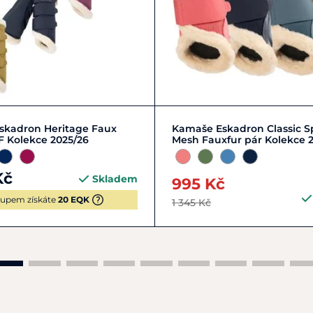
 | 2
FULL | L | 3
FULL | L | 3
PONY | S | 1
skadron Heritage Faux
Kamaše Eskadron Classic S
F Kolekce 2025/26
Mesh Fauxfur pár Kolekce 
Kč
Skladem
995 Kč
upem získáte
20 EQK
1 345 Kč