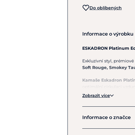
Do oblíbených
Informace o výrobku
ESKADRON Platinum Edit
Exkluzivní styl, prémiové
Soft Rouge, Smokey Ta
Kamaše Eskadron Plat
optimální cirkulaci vzdu
Vylepšený střih perfekt
Zobrazit více
Zpevněná PU zóna
s em
elastické suché zipy s l
Informace o značce
Vícevrstvá prodyš
Lemování umělý
Zapínání na elast