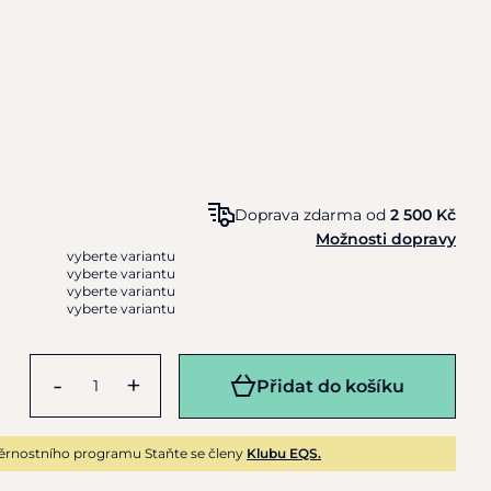
Doprava zdarma od
2 500 Kč
Možnosti dopravy
vyberte variantu
vyberte variantu
vyberte variantu
vyberte variantu
-
+
Přidat do košíku
ěrnostního programu Staňte se členy
Klubu EQS.