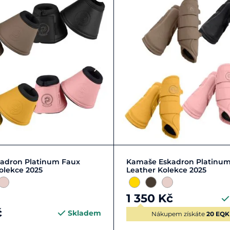
 | 2
FULL | L | 3
FULL | L | 3
PONY | S | 1
kadron Platinum Faux
Kamaše Eskadron Platinum
olekce 2025
Leather Kolekce 2025
1 350 Kč
č
Skladem
Nákupem získáte
20 EQK