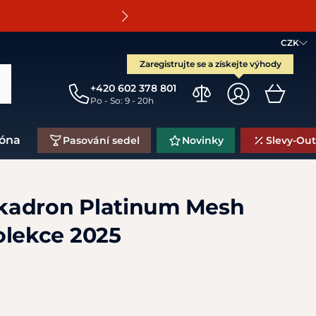
O
CZK
Zaregistrujte se a získejte výhody
+420 602 378 801
Po - So: 9 - 20h
zóna
Pasování sedel
Novinky
Slevy-Out
kadron Platinum Mesh
olekce 2025