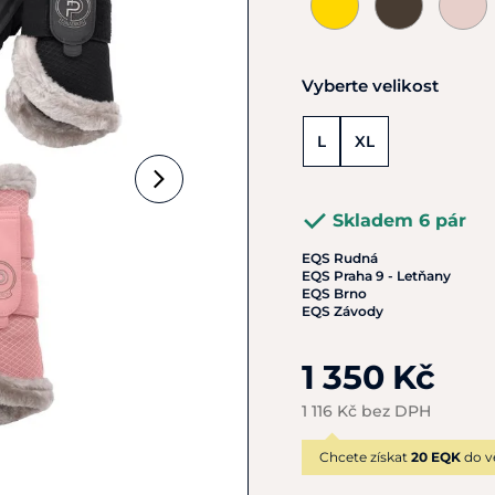
Vyberte velikost
L
XL
Skladem 6 pár
EQS Rudná
EQS Praha 9 - Letňany
EQS Brno
EQS Závody
1 350 Kč
1 116 Kč bez DPH
Chcete získat
20 EQK
do v