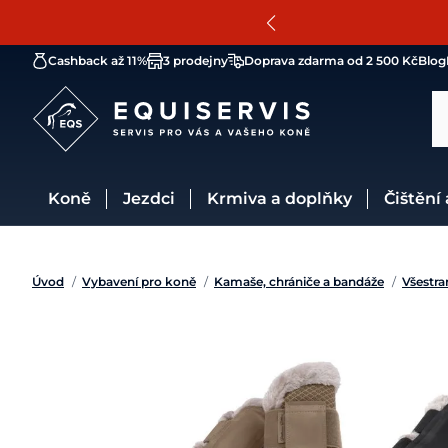
Cashback až 11%
3 prodejny
Doprava zdarma od 2 500 Kč
Blog
Koně
Jezdci
Krmiva a doplňky
Čištění
Úvod
/
Vybavení pro koně
/
Kamaše, chrániče a bandáže
/
Všestr