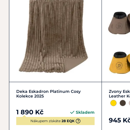
Zobrazit detail
COB | M
Deka Eskadron Platinum Cosy
Zvony Es
Kolekce 2025
Leather K
1 890 Kč
Skladem
945 K
Nákupem získáte
28 EQK