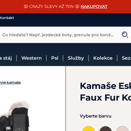
📐Pasování a doplňky k vybraným sedlům ZDARMA 🐴
SLEVA 13% na vše od Cassini!
😮 CRAZY SLEVY AŽ 70% 😮
NAKUPOVAT
CHCI SLEVU
VÍCE INF
Kontakt
Co hledáte? Např. jezdecké boty, granule pro koně...
 a stáj
Western
Psi
Služby
Kolekce
Se
anné kamaše
Kamaše Es
Faux Fur K
Vyberte barvu