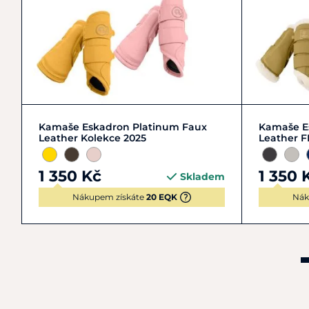
FULL | L | 3
PONY | S | 1
COB | M
Kamaše Eskadron Platinum Faux
Kamaše E
Leather Kolekce 2025
Leather F
1 350 Kč
1 350 
Skladem
Nákupem získáte
20 EQK
Nák