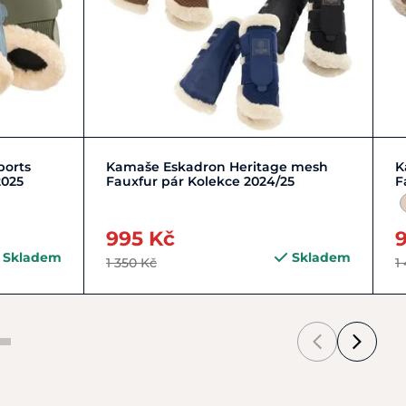
Zobrazit detail
ports
Kamaše Eskadron Heritage mesh
K
2025
Fauxfur pár Kolekce 2024/25
F
995 Kč
Skladem
Skladem
1 350 Kč
1