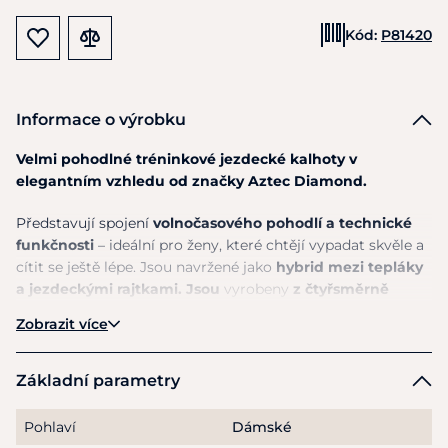
Kód:
P81420
Informace o výrobku
Velmi pohodlné tréninkové jezdecké kalhoty v
elegantním vzhledu od značky Aztec Diamond.
Představují spojení
volnočasového pohodlí a technické
funkčnosti
– ideální pro ženy, které chtějí vypadat skvěle a
cítit se ještě lépe. Jsou navržené jako
hybrid mezi tepláky
a jezdeckými rajtkami. Jsou
vyrobeny
z čtyřsměrně
strečového materiálu, který se přizpůsobí každému
Zobrazit více
pohybu bez omezení. Vysoký pas s elastickým
stahováním perfektně padne, drží tvar a poskytuje
pohodlí po celý den
. Prémiová sportovní tkanina je
Základní parametry
prodyšná, rychleschnoucí a spolehlivě odvádí vlhkost od
těla
, takže zůstanete svěží i při náročnějším tréninku, nebo
Pohlaví
Dámské
během teplejších dnů.
Celogripový sed zajišťuje stabilitu
v