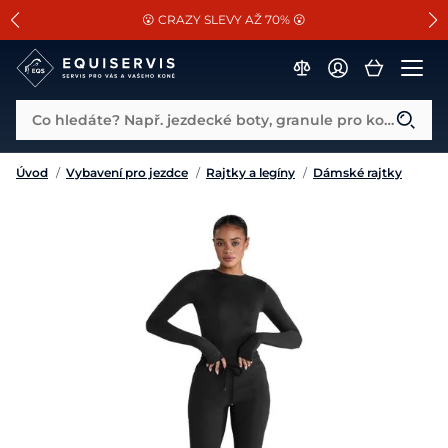
📐Pasování a doplňky k vybraným sedlům ZDARMA 🐴
SLEVA 13% na vše od Cassini!
😮 CRAZY SLEVY AŽ 70% 😮
Co hledáte? Např. jezdecké boty, granule pro koně...
Úvod
/
Vybavení pro jezdce
/
Rajtky a legíny
/
Dámské rajtky