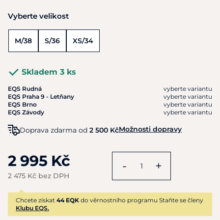
Vyberte velikost
M/38
S/36
XS/34
Skladem 3 ks
EQS Rudná
vyberte variantu
EQS Praha 9 - Letňany
vyberte variantu
EQS Brno
vyberte variantu
EQS Závody
vyberte variantu
Možnosti dopravy
Doprava zdarma od
2 500 Kč
2 995 Kč
-
+
2 475 Kč bez DPH
Chcete získat
44 EQK
do věrnostního programu Staňte se členy
Klubu EQS.