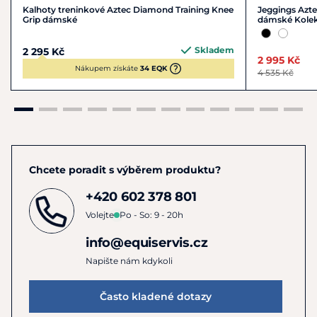
Kalhoty treninkové Aztec Diamond Training Knee
Jeggings Azt
Grip dámské
dámské Kolek
Skladem
2 295 Kč
2 995 Kč
Nákupem získáte
34 EQK
4 535 Kč
Chcete poradit s výběrem produktu?
+420 602 378 801
Volejte
Po - So: 9 - 20h
info@equiservis.cz
Napište nám kdykoli
Často kladené dotazy