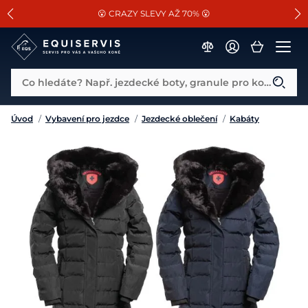
📐Pasování a doplňky k vybraným sedlům ZDARMA 🐴
SLEVA 13% na vše od Cassini!
😮 CRAZY SLEVY AŽ 70% 😮
Co hledáte? Např. jezdecké boty, granule pro koně...
Úvod
/
Vybavení pro jezdce
/
Jezdecké oblečení
/
Kabáty