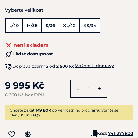
Vyberte velikost
L/40
M/38
S/36
XL/42
XS/34
není skladem
Hlídat dostupnost
Možnosti dopravy
Doprava zdarma od
2 500 Kč
9 995 Kč
-
+
8 260 Kč bez DPH
Chcete získat
149 EQK
do věrnostního programu Staňte se
členy
Klubu EQS.
Kód:
7411277800