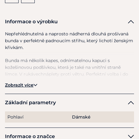
Informace o výrobku
Nepřehlédnutelná
a
naprosto nádherná dlouhá prošívaná
bunda
v
perfektně padnoucím střihu, který lichotí ženským
křivkám.
Bunda
má
několik kapes, odnímatelnou kapuci
s
kožešinovou podšívkou, která
je
také
na
vnitřní straně
límce.
V
rukávechnáplety proti větru. Perfektní volba
i
do
těch nejchladnějších dnů.
Zobrazit více
Oboustranný zip
se
hodí zejména při sezení, kdy
je
možnost
se
pohodlněji usadit, díky rozepnutí zipu
ze
spodu.
Základní parametry
Materiál:
100% polyester.
Pohlaví
Dámské
Údržba:
Lze prát
v
pračce při 30°C, nesmí být ošetřeno
aviváží nebo chemicky.
Informace o značce