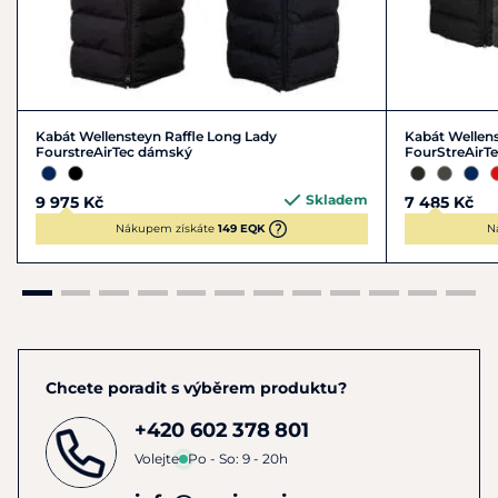
Kabát Wellensteyn Raffle Long Lady
Kabát Wellen
FourstreAirTec dámský
FourStreAirT
Skladem
9 975 Kč
7 485 Kč
Nákupem získáte
149 EQK
N
Chcete poradit s výběrem produktu?
+420 602 378 801
Volejte
Po - So: 9 - 20h