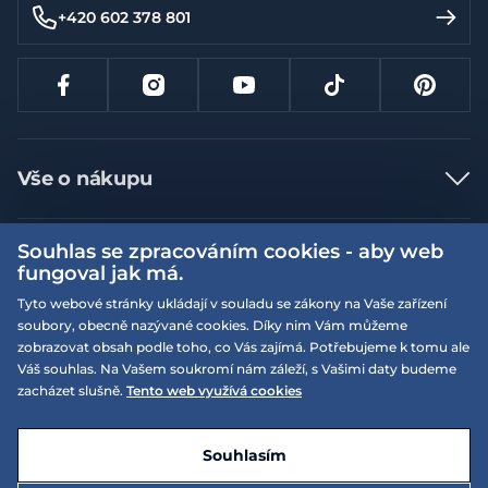
+420 602 378 801
Vše o nákupu
Jak nakupovat
Souhlas se zpracováním cookies - aby web
Více informací
Nejčastější dotazy
fungoval jak má.
Doprava a platba
Obchodní podmínky
Tyto webové stránky ukládají v souladu se zákony na Vaše zařízení
soubory, obecně nazývané cookies. Díky nim Vám můžeme
Vrácení a výměna zboží
Naše prodejny
Podmínky EQS věrnostního klubu
zobrazovat obsah podle toho, co Vás zajímá. Potřebujeme k tomu ale
Reklamace
Váš souhlas. Na Vašem soukromí nám záleží, s Vašimi daty budeme
On-line katalogy
EQS Rudná
zacházet slušně.
Tento web využívá cookies
Velikostní tabulky
09:00 - 20:00
Kariéra
Nyní otevřeno
© 2026 EQUISERVIS spol. s r.o. - založeno 1993
E-shop vytvořila a technicky zajišťuje
SIMPLIA.cz
Nabízené značky
Kontakt
Souhlasím
Dotace
EQS Praha 9 - Letňany