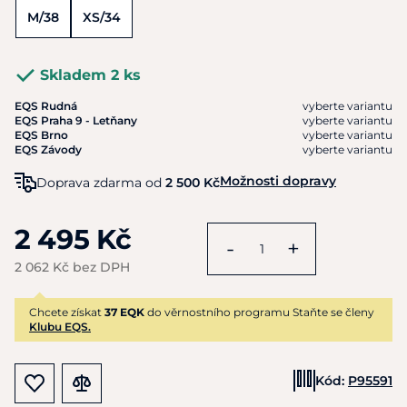
M/38
XS/34
Skladem 2 ks
EQS Rudná
vyberte variantu
EQS Praha 9 - Letňany
vyberte variantu
EQS Brno
vyberte variantu
EQS Závody
vyberte variantu
Možnosti dopravy
Doprava zdarma od
2 500 Kč
2 495 Kč
-
+
2 062 Kč bez DPH
Chcete získat
37 EQK
do věrnostního programu Staňte se členy
Klubu EQS.
Kód:
P95591