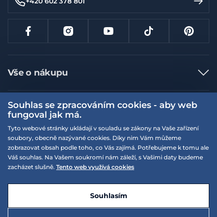
+420 602 378 801
Vše o nákupu
Jak nakupovat
Souhlas se zpracováním cookies - aby web
Více informací
Nejčastější dotazy
fungoval jak má.
Doprava a platba
Obchodní podmínky
Tyto webové stránky ukládají v souladu se zákony na Vaše zařízení
soubory, obecně nazývané cookies. Díky nim Vám můžeme
Vrácení a výměna zboží
Naše prodejny
Podmínky EQS věrnostního klubu
zobrazovat obsah podle toho, co Vás zajímá. Potřebujeme k tomu ale
Reklamace
Váš souhlas. Na Vašem soukromí nám záleží, s Vašimi daty budeme
On-line katalogy
EQS Rudná
zacházet slušně.
Tento web využívá cookies
Velikostní tabulky
Nyní zavřeno ‧ otevřeno od 09:00, So
Kariéra
© 2026 EQUISERVIS spol. s r.o. - založeno 1993
E-shop vytvořila a technicky zajišťuje
SIMPLIA.cz
Nabízené značky
Kontakt
Souhlasím
Dotace
EQS Praha 9 - Letňany