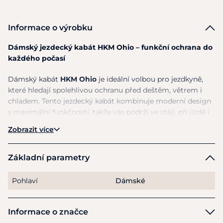
Informace o výrobku
Dámský jezdecký kabát HKM Ohio – funkční ochrana do
každého počasí
Dámský kabát
HKM Ohio
je ideální volbou pro jezdkyně,
které hledají spolehlivou ochranu před deštěm, větrem i
chladem. Tento jezdecký kabát kombinuje moderní design
s maximální funkčností, takže vás podrží ve stáji, při jízdě i
při běžném nošení.
Zobrazit více
Kabát je
nepromokavý, větruodolný, prodyšný a odolný
vůči nečistotám
, takže vás udrží v suchu a pohodlí i v
Základní parametry
náročných podmínkách. Hřejivá a měkká
fleecová
podšívka
poskytuje příjemné teplo během chladných dnů.
Pohlaví
Dámské
Praktický
dvoucestný přední zip s légou
a přední panel s
druky zajišťují komfort při jízdě. Boční rozparky na zip
Informace o značce
umožňují pohodlný posed v sedle. Kabát má
pevnou