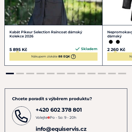
Materiál
:
svrchní materiál: 100 % polyester
zátěr: 100 % polyuretan
Kabát Pikeur Selection Raincoat dámský
Nepromokavý k
Kolekce 2026
dámský
podšívka: fleece
Skladem
5 895 Kč
2 260 Kč
Pokyny k péči
: lze prát v pračce na 30 °C
Nákupem získáte
88 EQK
N
Chcete poradit s výběrem produktu?
+420 602 378 801
Volejte
Po - So: 9 - 20h
info@equiservis.cz