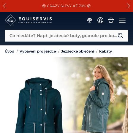
📐Pasování a doplňky k vybraným sedlům ZDARMA 🐴
SLEVA 13% na vše od Cassini!
😮 CRAZY SLEVY AŽ 70% 😮
Co hledáte? Např. jezdecké boty, granule pro koně...
Úvod
/
Vybavení pro jezdce
/
Jezdecké oblečení
/
Kabáty