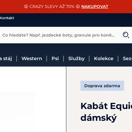
📐Pasování a doplňky k vybraným sedlům ZDARMA 🐴
SLEVA 13% na vše od Cassini!
😮 CRAZY SLEVY AŽ 70% 😮
NAKUPOVAT
CHCI SLEVU
VÍCE INF
Kontakt
Co hledáte? Např. jezdecké boty, granule pro koně...
 a stáj
Western
Psi
Služby
Kolekce
Se
Doprava zdarma
Kabát Equi
dámský