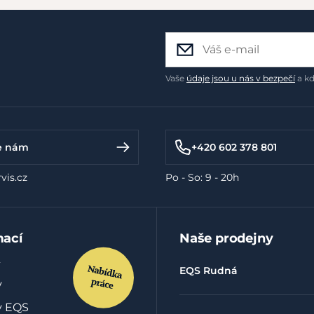
Vaše
údaje jsou u nás v bezpečí
a kd
e nám
+420 602 378 801
vis.cz
Po - So: 9 - 20h
mací
Naše prodejny
EQS Rudná
y
y EQS