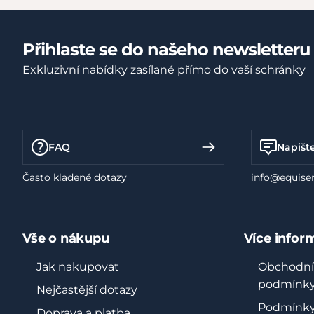
Přihlaste se do našeho newsletteru
Exkluzivní nabídky zasílané přímo do vaší schránky
FAQ
Napišt
Často kladené dotazy
info@equiser
Vše o nákupu
Více infor
Jak nakupovat
Obchodní
podmínk
Nejčastější dotazy
Podmínk
Doprava a platba