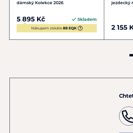
dámský Kolekce 2026
jezdecký
5 895 Kč
Skladem
2 155 
Nákupem získáte
88 EQK
Chte