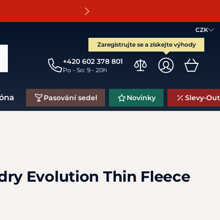
O
CZK
Zaregistrujte se a získejte výhody
+420 602 378 801
Po - So: 9 - 20h
zóna
Pasování sedel
Novinky
Slevy-Out
dry Evolution Thin Fleece