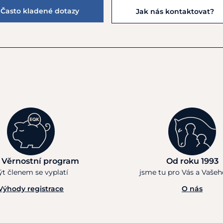
Často kladené dotazy
Jak nás kontaktovat?
 Věrnostní program
Od roku 1993
ýt členem se vyplatí
jsme tu pro Vás a Vaše
Výhody registrace
O nás