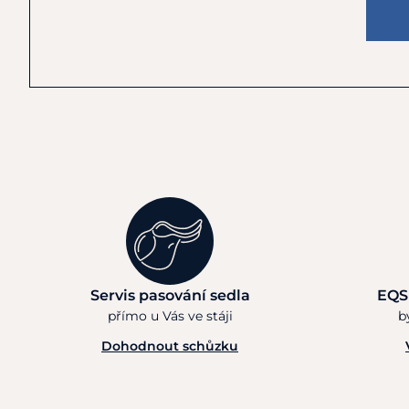
Servis pasování sedla
EQS
přímo u Vás ve stáji
b
Dohodnout schůzku