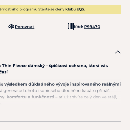
ěrnostního programu Staňte se členy
Klubu EQS.
Porovnat
Kód:
P99470
 Thin Fleece dámský – špičková ochrana, která vás
časí
 je
výsledkem důkladného vývoje inspirovaného reálnými
 generace tohoto ikonického dlouhého kabátu přináší
ny, komfortu a funkčnosti
– ať už trávíte celý den ve stáji,
.
osti 20 000 mm vás spolehlivě ochrání i v silném dešti,
00 g/m²
zajistí, že
zůstanete v suchu i uvnitř
. Kabát je
takže vás ochrání i v nepříznivých podmínkách na