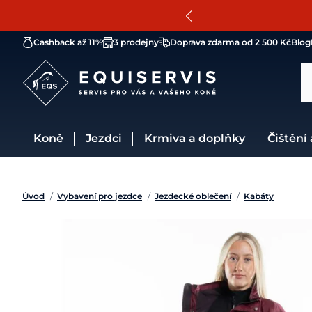
Cashback až 11%
3 prodejny
Doprava zdarma od 2 500 Kč
Blog
Koně
Jezdci
Krmiva a doplňky
Čištění
Úvod
/
Vybavení pro jezdce
/
Jezdecké oblečení
/
Kabáty