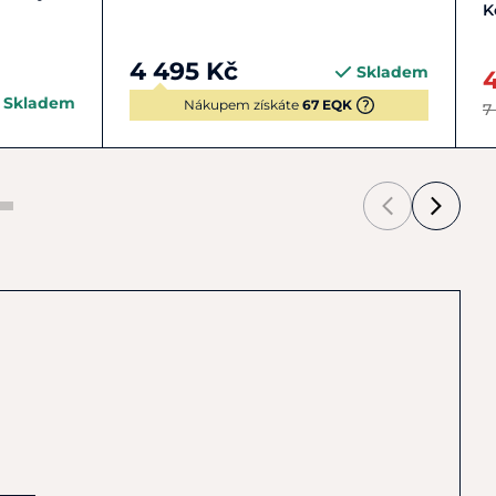
K
4 495 Kč
Skladem
Skladem
Nákupem získáte
67 EQK
7