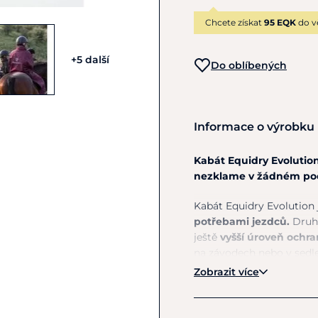
Chcete získat
95 EQK
do v
+5 další
Do oblíbených
Informace o výrobku
Kabát Equidry Evolution
nezklame v žádném po
Kabát Equidry Evolution
potřebami jezdců.
Druhá
ještě
vyšší úroveň ochra
na závodech nebo v sedle
Zobrazit více
Díky
extrémní voděodoln
zatímco prodyšnost
8 0
navíc plně
větruodolný, 