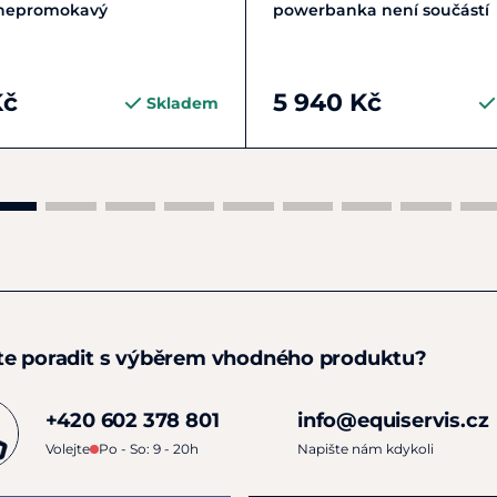
slunci.
 nepromokavý
powerbanka není součástí
Kč
5 940 Kč
Skladem
te poradit s výběrem vhodného produktu?
+420 602 378 801
info@equiservis.cz
Volejte
Po - So: 9 - 20h
Napište nám kdykoli