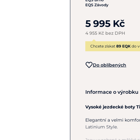
EQS Závody
5 995 Kč
4 955 Kč bez DPH
Chcete získat
89 EQK
do v
Do oblíbených
Informace o výrobku
Vysoké jezdecké boty T
Elegantní
a
velmi komfor
Latinium Style.