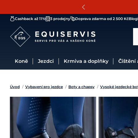
Cashback až 11%
3 prodejny
Doprava zdarma od 2 500 Kč
Blog
Koně
Jezdci
Krmiva a doplňky
Čištění
Úvod
/
Vybavení pro jezdce
/
Boty a chapsy
/
Vysoké jezdecké bo