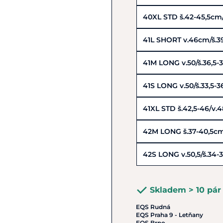
40XL STD š.42-45,5cm
41L SHORT v.46cm/š.3
41M LONG v.50/š.36,5
41S LONG v.50/š.33,5-
41XL STD š.42,5-46/v.
42M LONG š.37-40,5cm
42S LONG v.50,5/š.34-
Skladem > 10 pár
EQS Rudná
EQS Praha 9 - Letňany
EQS Brno