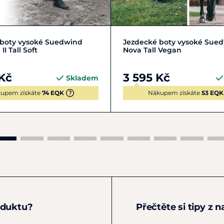
7
38
39
40
+ 3
36
37
38
39
 boty vysoké Suedwind
Jezdecké boty vysoké Sue
I Tall Soft
Nova Tall Vegan
Kč
3 595 Kč
Skladem
upem získáte
74 EQK
Nákupem získáte
53 EQK
oduktu?
Přečtěte si tipy z 