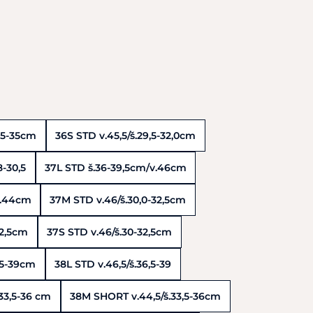
,5-35cm
36S STD v.45,5/š.29,5-32,0cm
8-30,5
37L STD š.36-39,5cm/v.46cm
v.44cm
37M STD v.46/š.30,0-32,5cm
32,5cm
37S STD v.46/š.30-32,5cm
,5-39cm
38L STD v.46,5/š.36,5-39
33,5-36 cm
38M SHORT v.44,5/š.33,5-36cm