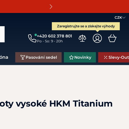
O
CZK
Zaregistrujte se a získejte výhody
+420 602 378 801
Po - So: 9 - 20h
zóna
Pasování sedel
Novinky
Slevy-Out
oty vysoké HKM Titanium