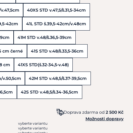
/v.47,5cm
40XS STD v.47,5/š.31,5-34cm
9,5-42cm
41L STD š.39,5-42cm/v.48cm
-39cm
41M STD v.48/š.36,5-39cm
36 cm černé
41S STD v.48/š.33,5-36cm
48 cm
41XS STD(š.32-34,5-v.48)
/v.50,5cm
42M STD v.48,5/š.37-39,5cm
36,5cm
42S STD v.48,5/š.34-36,5cm
Doprava zdarma od
2 500 Kč
Možnosti dopravy
vyberte variantu
vyberte variantu
vyberte variantu