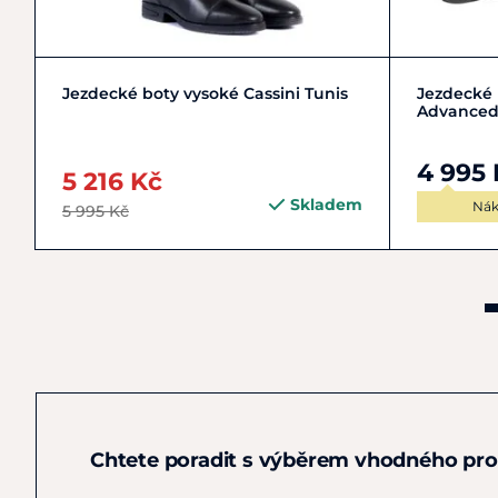
36
37
38
39
+ 3
3
Jezdecké boty vysoké Cassini Tunis
Jezdecké
Advanced I
4 995 
5 216 Kč
Skladem
Nák
5 995 Kč
Chtete poradit s výběrem vhodného pr