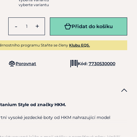
vyberte variantu
-
+
Přidat do košíku
ěrnostního programu Staňte se členy
Klubu EQS.
Porovnat
Kód:
7730530000
itanium Style od značky HKM.
tní vysoké jezdecké boty
od
HKM nahrazující model