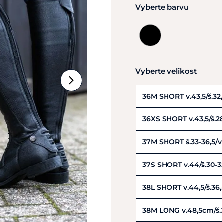
Vyberte barvu
Vyberte velikost
36M SHORT v.43,5/š.32
36XS SHORT v.43,5/š.2
37M SHORT š.33-36,5/
37S SHORT v.44/š.30-
38L SHORT v.44,5/š.36
38M LONG v.48,5cm/š.