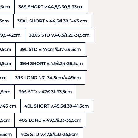
-36cm
38S SHORT v.44,5/š.30,5-33cm
-33cm
38XL SHORT v.44,5/š.39,5-43 cm
39,5-42cm
38XS STD v.46,5/š.29-31,5cm
9,5cm
39L STD v.47cm/š.37-39,5cm
6,5cm
39M SHORT v.45/š.34-36,5cm
5cm
39S LONG š.31-34,5cm/v.49cm
3,5cm
39S STD v.47/š.31-33,5cm
v.45 cm
40L SHORT v.45,5/š.39-41,5cm
8,5cm
40S LONG v.49,5/š.33-35,5cm
35,5cm
40S STD v.47,5/š.33-35,5cm