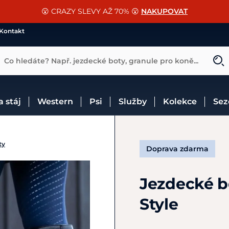
📐Pasování a doplňky k vybraným sedlům ZDARMA 🐴
SLEVA 13% na vše od Cassini!
😮 CRAZY SLEVY AŽ 70% 😮
NAKUPOVAT
CHCI SLEVU
VÍCE INF
Kontakt
Co hledáte? Např. jezdecké boty, granule pro koně...
 a stáj
Western
Psi
Služby
Kolekce
Se
ty
Doprava zdarma
Jezdecké b
Style