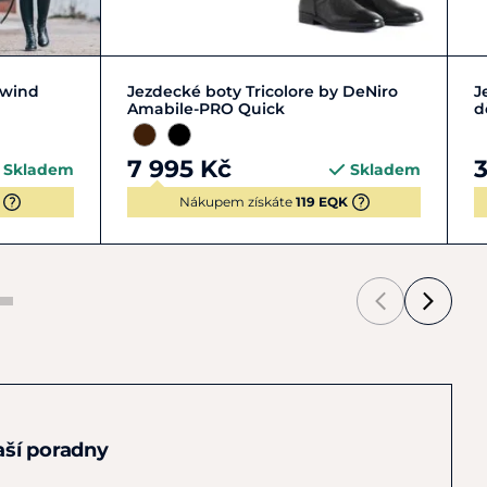
+ 2
34
35
36
37
+ 9
dwind
Jezdecké boty Tricolore by DeNiro
J
Amabile-PRO Quick
d
7 995 Kč
3
Skladem
Skladem
Nákupem získáte
119 EQK
naší poradny