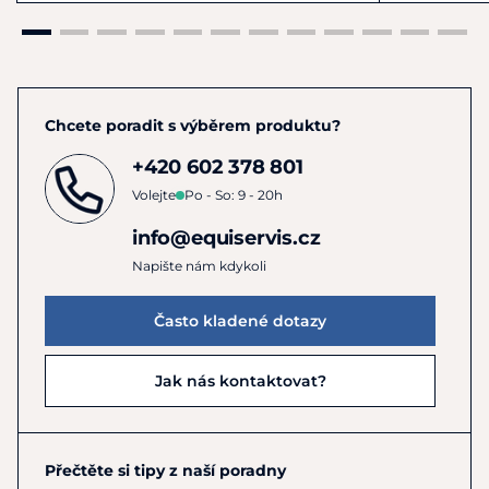
Nezapomínejte na zipy. V případě vysokých bot, nebo
perek se zipem, je potřeba pravidelně čistit i ten.
Nečistoty v zipu způsobují jeho špatnou pohyblivost,
což může vést k vylámání zoubků, nebo k zaseknutí
zipu. Stačí zip pravidelně očistit malým kartáčkem.
Chcete poradit s výběrem produktu?
Pro čištění a ošetření můžete použít
Zippspray.
Čistěte alespoň 1x za 14 dní, ideálně jednou za týden.
+420 602 378 801
Volejte
Po - So: 9 - 20h
info@equiservis.cz
Napište nám kdykoli
Často kladené dotazy
Jak nás kontaktovat?
Přečtěte si tipy z naší poradny