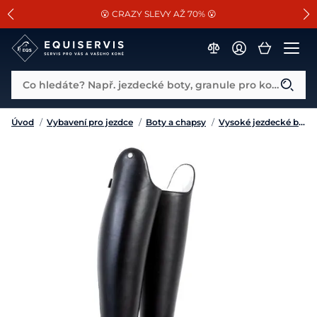
📐Pasování a doplňky k vybraným sedlům ZDARMA 🐴
SLEVA 13% na vše od Cassini!
😮 CRAZY SLEVY AŽ 70% 😮
Co hledáte? Např. jezdecké boty, granule pro koně...
Úvod
/
Vybavení pro jezdce
/
Boty a chapsy
/
Vysoké jezdecké boty