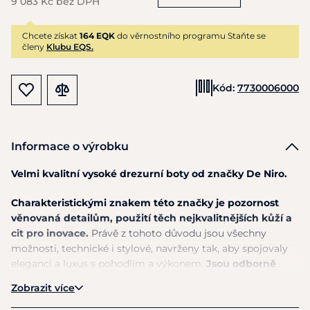
9 083 Kč bez DPH
Chcete získat
164 EQK
do věrnostního programu Staňte se
členy
Klubu EQS.
Kód:
7730006000
Informace o výrobku
Velmi kvalitní vysoké drezurní boty od značky De Niro.
Charakteristickými znakem této značky je pozornost
věnovaná detailům, použití těch nejkvalitnějších kůží a
cit pro inovace.
Právě z tohoto důvodu jsou všechny
možnosti, technické i stylové, navrženy tak, aby spojovaly
eleganci a luxus s pohodlím a výkonem.
Jsou odborně
ručně vyráběny v Casaranu v Itálii zkušenými
Zobrazit více
řemeslníky, kteří jsou ponořeni do hrdé tradice výroby
obuvi.