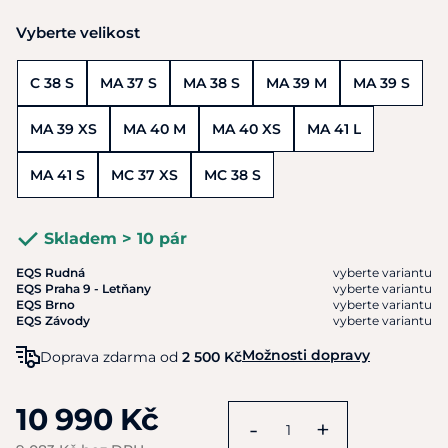
Vyberte velikost
C 38 S
MA 37 S
MA 38 S
MA 39 M
MA 39 S
MA 39 XS
MA 40 M
MA 40 XS
MA 41 L
MA 41 S
MC 37 XS
MC 38 S
Skladem > 10 pár
EQS Rudná
vyberte variantu
EQS Praha 9 - Letňany
vyberte variantu
EQS Brno
vyberte variantu
EQS Závody
vyberte variantu
Možnosti dopravy
Doprava zdarma od
2 500 Kč
10 990 Kč
-
+