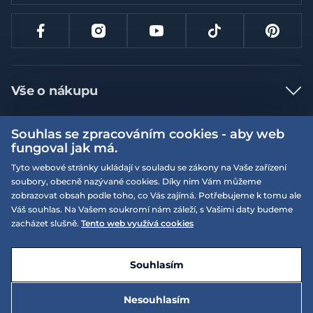
Vše o nákupu
Jak nakupovat
Souhlas se zpracováním cookies - aby web
Více informací
Nejčastější dotazy
fungoval jak má.
Doprava a platba
Tyto webové stránky ukládají v souladu se zákony na Vaše zařízení
Obchodní podmínky
soubory, obecně nazývané cookies. Díky nim Vám můžeme
Vrácení a výměna zboží
Naše prodejny
Podmínky EQS věrnostního klubu
zobrazovat obsah podle toho, co Vás zajímá. Potřebujeme k tomu ale
Váš souhlas. Na Vašem soukromí nám záleží, s Vašimi daty budeme
Reklamace
On-line katalogy
zacházet slušně.
Tento web využívá cookies
EQS Rudná
Velikostní tabulky
09:00 - 20:00
Kariéra
Nyní otevřeno
© 2026 EQUISERVIS spol. s r.o. - založeno 1993
E-shop vytvořila a technicky zajišťuje
SIMPLIA.cz
Nabízené značky
Kontakt
Souhlasím
Dotace
EQS Praha 9 - Letňany
Nesouhlasím
09:00 - 20:00
Nyní otevřeno
10 990 Kč
Zásady ochrany osobních údajů
Do košíku