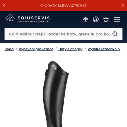
📐Pasování a doplňky k vybraným sedlům ZDARMA 🐴
SLEVA 13% na vše od Cassini!
😮 CRAZY SLEVY AŽ 70% 😮
Co hledáte? Např. jezdecké boty, granule pro koně...
Úvod
/
Vybavení pro jezdce
/
Boty a chapsy
/
Vysoké jezdecké boty