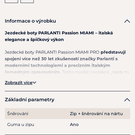
Informace o výrobku
Jezdecké boty PARLANTI Passion MIAMI – italská
elegance a špičkový výkon
Jezdecké boty PARLANTI Passion MIAMI PRO
představují
spojení více než 30 let zkušeností značky Parlanti s
moderními technologiemi a precizním italským
řemeslným zpracováním.
Tento model z kolekce „ready to
wear“ nabízí
ikonický vzhled a vysoký komfort bez
Zobrazit více
kompromisů v kvalitě, kterou je Parlanti Roma proslulé
po celém světě.
Základní parametry
Boty jsou ručně
vyráběné z prémiové full-grain telecí
kůže, která vyniká svou jemností, odolností a
Šněrování
Zip + šněrování na nártu
elegantním vzhledem
.
Vnitřní podšívka z mikrovlákna
poskytuje příjemný „grip efekt“, který zlepšuje stabilitu
Guma u zipu
Ano
nohy v sedle a zároveň přispívá k delší životnosti bot.