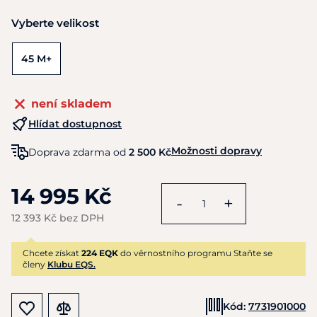
Vyberte velikost
45 M+
není skladem
Hlídat dostupnost
Možnosti dopravy
Doprava zdarma od
2 500 Kč
14 995 Kč
-
+
12 393 Kč bez DPH
Chcete získat
224 EQK
do věrnostního programu Staňte se
členy
Klubu EQS.
Kód:
7731901000