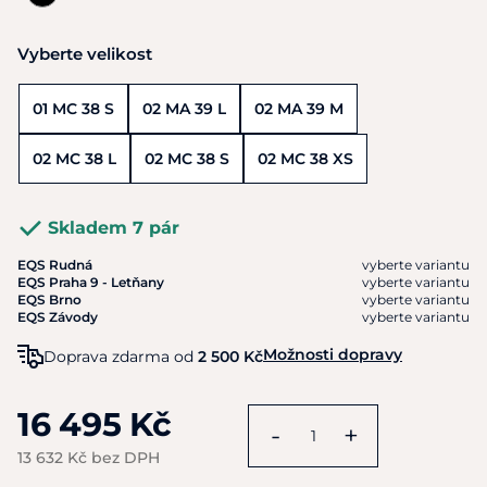
Vyberte velikost
01 MC 38 S
02 MA 39 L
02 MA 39 M
02 MC 38 L
02 MC 38 S
02 MC 38 XS
Skladem 7 pár
EQS Rudná
vyberte variantu
EQS Praha 9 - Letňany
vyberte variantu
EQS Brno
vyberte variantu
EQS Závody
vyberte variantu
Možnosti dopravy
Doprava zdarma od
2 500 Kč
16 495 Kč
-
+
13 632 Kč bez DPH