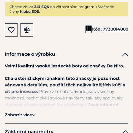
Chcete získat
247 EQK
do věrnostního programu Staňte se
členy
Klubu EQS.
Kód:
7730014000
Informace o výrobku
Velmi kvalitní vysoké jezdecké boty od značky De Niro.
Charakteristickými znakem této značky je pozornost
věnovaná detailům, použití těch nejkvalitnějších kůží a
cit pro inovace.
Právě z tohoto důvodu jsou všechny
možnosti, technické i stylové navrženy tak, aby spojovaly
eleganci a luxus s pohodlím a výkonem.
Jsou odborně
ručně vyráběny v Casaranu v Itálii zkušenými
Zobrazit více
řemeslníky, kteří jsou ponořeni do hrdé tradice výroby
obuvi.
Základní parametry