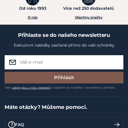
Od roku 1993
Více než 250 dodavatelů
O nás
Všechny značky
Přihlaste se do našeho newsletteru
Exkluzivní nabídky zasílané přímo do vaší schránky
Přihlásit
Vaše
údaje jsou u nás v bezpečí
a kdykoliv se můžete z newsletteru odhlásit.
Máte otázky? Můžeme pomoci.
FAQ