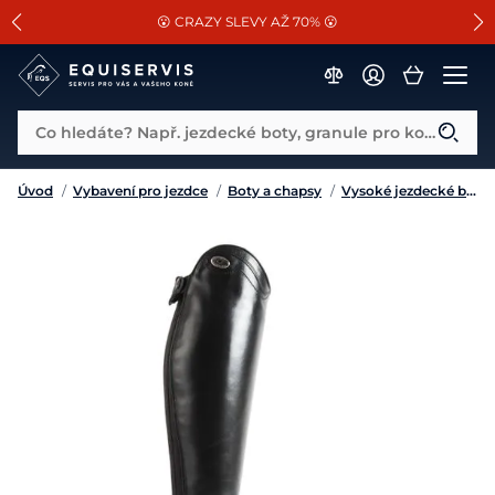
📐Pasování a doplňky k vybraným sedlům ZDARMA 🐴
SLEVA 13% na vše od Cassini!
😮 CRAZY SLEVY AŽ 70% 😮
Co hledáte? Např. jezdecké boty, granule pro koně...
Úvod
/
Vybavení pro jezdce
/
Boty a chapsy
/
Vysoké jezdecké boty