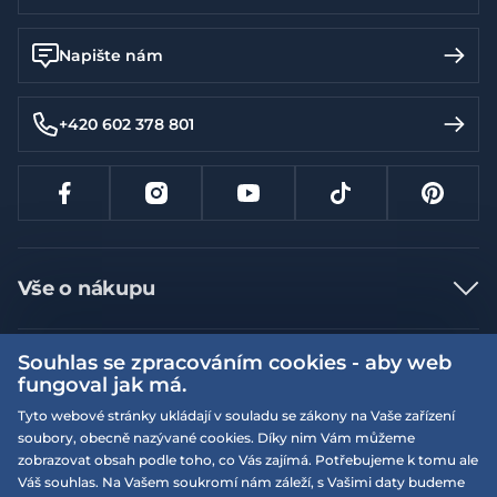
Napište nám
+420 602 378 801
Vše o nákupu
Jak nakupovat
Souhlas se zpracováním cookies - aby web
Více informací
Nejčastější dotazy
fungoval jak má.
Doprava a platba
Obchodní podmínky
Tyto webové stránky ukládají v souladu se zákony na Vaše zařízení
soubory, obecně nazývané cookies. Díky nim Vám můžeme
Vrácení a výměna zboží
Naše prodejny
Podmínky EQS věrnostního klubu
zobrazovat obsah podle toho, co Vás zajímá. Potřebujeme k tomu ale
Reklamace
Váš souhlas. Na Vašem soukromí nám záleží, s Vašimi daty budeme
On-line katalogy