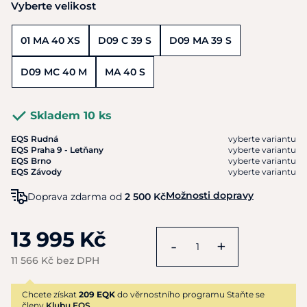
Vyberte velikost
01 MA 40 XS
D09 C 39 S
D09 MA 39 S
D09 MC 40 M
MA 40 S
Skladem 10 ks
EQS Rudná
vyberte variantu
EQS Praha 9 - Letňany
vyberte variantu
EQS Brno
vyberte variantu
EQS Závody
vyberte variantu
Možnosti dopravy
Doprava zdarma od
2 500 Kč
13 995 Kč
-
+
11 566 Kč bez DPH
Chcete získat
209 EQK
do věrnostního programu Staňte se
členy
Klubu EQS.