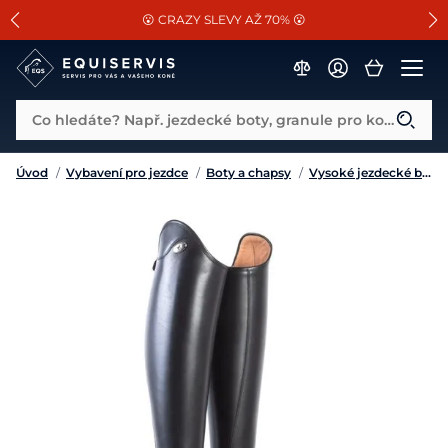
📐Pasování a doplňky k vybraným sedlům ZDARMA 🐴
SLEVA 13% na vše od Cassini!
😮 CRAZY SLEVY AŽ 70% 😮
Co hledáte? Např. jezdecké boty, granule pro koně...
Úvod
/
Vybavení pro jezdce
/
Boty a chapsy
/
Vysoké jezdecké boty