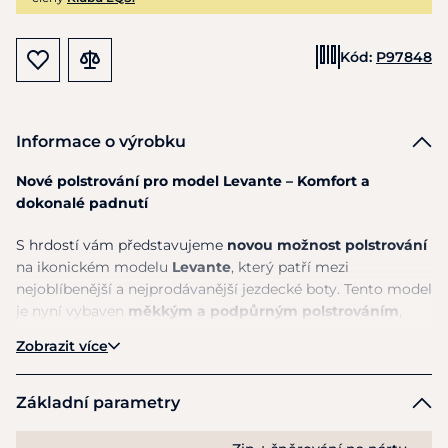
Kód:
P97848
Informace o výrobku
Nové polstrování pro model Levante – Komfort a
dokonalé padnutí
S hrdostí vám představujeme
novou možnost polstrování
na ikonickém modelu
Levante
, který patří mezi
nejoblíbenější a nejprodávanější jezdecké boty. Tento model
je nyní vybaven
měkkým a podpůrným polstrováním
,
které zajišťuje
komfort
a
perfektní padnutí
, takže si
Zobrazit více
můžete užívat pohodlné a bezstarostné ježdění.
Strategické umístění polstrování
snižuje tlakové body a
Základní parametry
zvyšuje flexibilitu během pohybu, čímž zajišťuje lepší výkon
při každém kroku. Pokud hledáte boty, které spojují