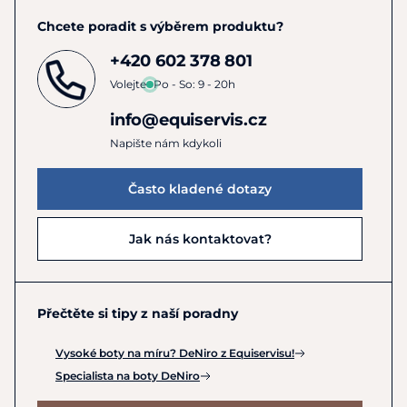
Nezapomínejte na zipy. V případě vysokých bot, nebo
Chcete poradit s výběrem produktu?
perek se zipem, je potřeba pravidelně čistit i ten.
Nečistoty v zipu způsobují jeho špatnou pohyblivost,
+420 602 378 801
což může vést k vylámání zoubků, nebo k zaseknutí
Volejte
Po - So: 9 - 20h
zipu. Stačí zip pravidelně očistit malým kartáčkem.
Pro čištění a ošetření můžete použít
Zippspray.
info@equiservis.cz
Čistěte alespoň 1x za 14 dní, ideálně jednou za týden.
Napište nám kdykoli
Často kladené dotazy
Jak nás kontaktovat?
Přečtěte si tipy z naší poradny
Vysoké boty na míru? DeNiro z Equiservisu!
Specialista na boty DeNiro