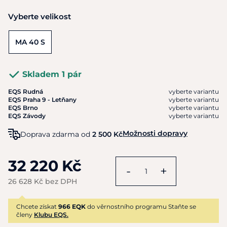
Vyberte velikost
MA 40 S
Skladem 1 pár
EQS Rudná
vyberte variantu
EQS Praha 9 - Letňany
vyberte variantu
EQS Brno
vyberte variantu
EQS Závody
vyberte variantu
Možnosti dopravy
Doprava zdarma od
2 500 Kč
32 220 Kč
-
+
26 628 Kč bez DPH
Chcete získat
966 EQK
do věrnostního programu Staňte se
členy
Klubu EQS.