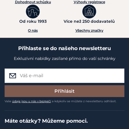
Dohodnout schůzku
Výhody registrace
Od roku 1993
Více než 250 dodavatelů
O nás
Všechny značky
Přihlaste se do našeho newsletteru
Exkluzivní nabídky zasílané přímo do vaší schránky
Přihlásit
Vaše
údaje jsou u nás v bezpečí
a kdykoliv se můžete z newsletteru odhlásit.
Máte otázky? Můžeme pomoci.