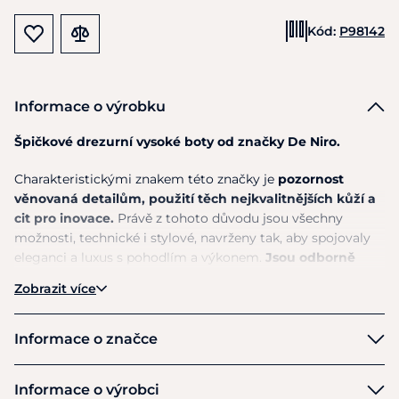
Kód:
P98142
Informace o výrobku
Špičkové drezurní vysoké boty od značky De Niro.
Charakteristickými znakem této značky je
pozornost
věnovaná detailům, použití těch nejkvalitnějších kůží a
cit pro inovace.
Právě z tohoto důvodu jsou všechny
možnosti, technické i stylové, navrženy tak, aby spojovaly
eleganci a luxus s pohodlím a výkonem.
Jsou odborně
ručně vyráběny v Casaranu v Itálii zkušenými
Zobrazit více
řemeslníky,
kteří jsou ponořeni do hrdé tradice výroby
obuvi.
Informace o značce
Top CORONA
je elegantní ozdobou na horní části boty,
která zvýrazňuje celkový sofistikovaný vzhled. Je to detail,
DeNiro
Informace o výrobci
který dodává botám nádech luxusu a výjimečnosti.